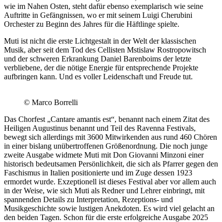
wie im Nahen Osten, steht dafür ebenso exemplarisch wie seine
Auftritte in Gefängnissen, wo er mit seinem Luigi Cherubini
Orchester zu Beginn des Jahres für die Häftlinge spielte.
Muti ist nicht die erste Lichtgestalt in der Welt der klassischen
Musik, aber seit dem Tod des Cellisten Mstislaw Rostropowitsch
und der schweren Erkrankung Daniel Barenboims der letzte
verbliebene, der die nötige Energie für entsprechende Projekte
aufbringen kann. Und es voller Leidenschaft und Freude tut.
© Marco Borrelli
Das Chorfest „Cantare amantis est“, benannt nach einem Zitat des
Heiligen Augustinus benannt und Teil des Ravenna Festivals,
bewegt sich allerdings mit 3600 Mitwirkenden aus rund 460 Chören
in einer bislang unübertroffenen Größenordnung. Die noch junge
zweite Ausgabe widmete Muti mit Don Giovanni Minzoni einer
historisch bedeutsamen Persönlichkeit, die sich als Pfarrer gegen den
Faschismus in Italien positionierte und im Zuge dessen 1923
ermordet wurde. Exzeptionell ist dieses Festival aber vor allem auch
in der Weise, wie sich Muti als Redner und Lehrer einbringt, mit
spannenden Details zu Interpretation, Rezeptions- und
Musikgeschichte sowie lustigen Anekdoten. Es wird viel gelacht an
den beiden Tagen. Schon für die erste erfolgreiche Ausgabe 2025