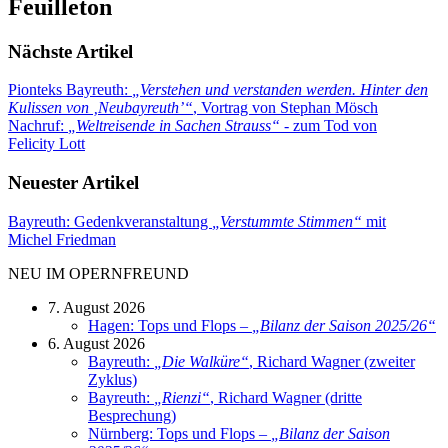
Feuilleton
Nächste Artikel
Pionteks Bayreuth:
„
Verstehen und verstanden werden. Hinter den
Kulissen von ‚Neubayreuth’
“
, Vortrag von Stephan Mösch
Nachruf:
„
Weltreisende in Sachen Strauss
“
- zum Tod von
Felicity Lott
Neuester Artikel
Bayreuth: Gedenkveranstaltung
„
Verstummte Stimmen
“
mit
Michel Friedman
NEU IM OPERNFREUND
7. August 2026
Hagen: Tops und Flops –
„
Bilanz der Saison 2025/26
“
6. August 2026
Bayreuth:
„
Die Walküre
“
, Richard Wagner (zweiter
Zyklus)
Bayreuth:
„
Rienzi
“
, Richard Wagner (dritte
Besprechung)
Nürnberg: Tops und Flops –
„
Bilanz der Saison