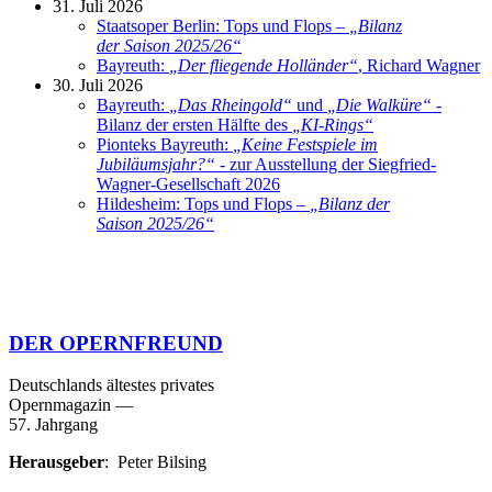
31. Juli 2026
Staatsoper Berlin: Tops und Flops –
„
Bilanz
der Saison 2025/26
“
Bayreuth:
„
Der fliegende Holländer
“
, Richard Wagner
30. Juli 2026
Bayreuth:
„
Das Rheingold
“
und
„
Die Walküre
“
-
Bilanz der ersten Hälfte des
„
KI-Rings
“
Pionteks Bayreuth:
„
Keine Festspiele im
Jubiläumsjahr?
“
- zur Ausstellung der Siegfried-
Wagner-Gesellschaft 2026
Hildesheim: Tops und Flops –
„
Bilanz der
Saison 2025/26
“
DER OPERNFREUND
Deutschlands ältestes privates
Opernmagazin
—
57. Jahrgang
Herausgeber
: Peter Bilsing