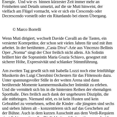
Energie. Und wie es binnen kürzester Zeit immer mehr an
Feinheiten und Details umsetzt, auf die sie Muti hinweist, der
vielfach am Flügel vormacht, wie er sich ein Crescendo oder
Decrescendo vorstellt oder ein Ritardando bei einem Übergang.
© Marco Borrelli
Wenn Muti dirigiert, wechselt Davide Cavalli an die Tasten, ein
versierter Korrepetitor, der schon seit vielen Jahren für und mit ihm
arbeitet. In der berühmten „Casta Diva“-Arie aus Vincenzo Bellinis
Oper „Norma“ singt der Chor freilich nicht allein. Als Solistin
brilliert hier die Sopranistin Maria Grazia Schiavo, gesegnet mit
sicherer Höhe, Expressivität und schlanker Stimmführung.
Am zweiten Tag gesellt sich mit Isabella Lozzi noch eine feinfühlige
Musikerin des Luigi Cherubini Orchesters für das Flötensolo dazu.
Unter spannungsvoller Stille in der weiten Arena sind dann
berührende Momente kammermusikalischer Intimität zu erleben.
Und die vermittelt sich bis in die hintersten Reihen der ehemaligen
Sporthalle. Dies freilich auch dank der ungeheuren Disziplin, die
alle mitbringen. Niemand stört, es ist kein Husten und kein
Gebrabbel zu vernehmen, selbst die Kinder –die jüngsten sind sechs
und sieben Jahren alt – konzentrieren sich auf das Geschehen auf
der Bühne. Auch in dem kurzen Ausschnitt aus dem Verdi-Requiem