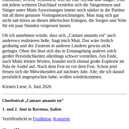
mit jedem weiteren Durchlauf vertiefen sich die Sängerinnen und
Sänger unter Mutis Anweisungen immer noch stärker in die Partitur
mit all ihren genauen Vortragsbezeichnungen. Man mag sich gar
nicht satt hören an diesen ätherischen Klängen, die Sorgen und Nöte
für ein paar Stunden vergessen lassen.
Ob ich annehmen würde, dass sich „Cantare amantis est“ auch
anderswo realisieren ließe, fragt mich Muti. Das wäre freilich
großartig und der Zustrom in anderen Ländern gewiss nicht
geringer. Ohne ihn lässt sich das in Ermangelung anderer solch
großer Persönlichkeiten allerdings schwer vorstellen. Am Ende,
nach Mutis letzten Worten, brandet noch einmal große Euphorie im
Pala de André auf. Nach dem Fest ist vor dem Fest. Schon jetzt
freuen sich die Mitwirkenden auf nächstes Jahr. Alle, die ich darauf
persönlich angesprochen habe, wollen wiederkommen.
Kirsten Liese, 6. Juni 2026
Chorfestival „Cantare amantis est“
1. und 2. Juni in Ravenna, Italien
Veröffentlicht in
Feuilleton
,
Konzerte