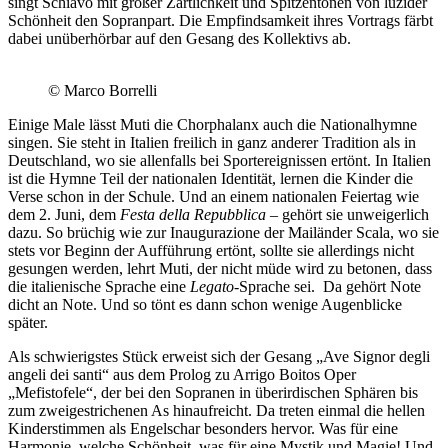
singt Schiavo mit großer Zärtlichkeit und Spitzentönen von luzider
Schönheit den Sopranpart. Die Empfindsamkeit ihres Vortrags färbt
dabei unüberhörbar auf den Gesang des Kollektivs ab.
© Marco Borrelli
Einige Male lässt Muti die Chorphalanx auch die Nationalhymne
singen. Sie steht in Italien freilich in ganz anderer Tradition als in
Deutschland, wo sie allenfalls bei Sportereignissen ertönt. In Italien
ist die Hymne Teil der nationalen Identität, lernen die Kinder die
Verse schon in der Schule. Und an einem nationalen Feiertag wie
dem 2. Juni, dem
Festa della Repubblica
– gehört sie unweigerlich
dazu. So brüchig wie zur Inaugurazione der Mailänder Scala, wo sie
stets vor Beginn der Aufführung ertönt, sollte sie allerdings nicht
gesungen werden, lehrt Muti, der nicht müde wird zu betonen, dass
die italienische Sprache eine
Legato
-Sprache sei. Da gehört Note
dicht an Note. Und so tönt es dann schon wenige Augenblicke
später.
Als schwierigstes Stück erweist sich der Gesang „Ave Signor degli
angeli dei santi“ aus dem Prolog zu Arrigo Boitos Oper
„Mefistofele“, der bei den Sopranen in überirdischen Sphären bis
zum zweigestrichenen As hinaufreicht. Da treten einmal die hellen
Kinderstimmen als Engelschar besonders hervor. Was für eine
Harmonie, welche Schönheit, was für eine Mystik und Magie! Und