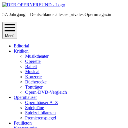
57. Jahrgang – Deutschlands ältestes privates Opernmagazin
Menü
Editorial
Kritiken
Musiktheater
Operette
Ballett
Musical
Konzerte
Bücherecke
Tonträger
Opern-DVD-Vergleich
Opernhäuser
Opernhäuser A–Z
Spielpläne
Spielzeitbilanzen
Premierenspiegel
Feuilleton