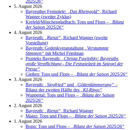
2025/26
“
5. August 2026
Bayreuther Festspiele:
„
Das Rheingold
“
, Richard
Wagner (zweiter Zyklus)
Krefeld/Mönchengladbach: Tops und Flops –
„
Bilanz
der Saison 2025/26
“
4. August 2026
Bayreuth:
„
Rienzi
“
, Richard Wagner (zweite
Vorstellung)
Bayreuth: Gedenkveranstaltung
„
Verstummte
Stimmen
“
mit Michel Friedman
Pionteks Bayreuth:
„
Christa Pawlofsky: Bayreuths
große Verpflichtung - Die Festspielzeit im Spiegel der
Presse
“
Gießen: Tops und Flops –
„
Bilanz der Saison 2025/26
“
3. August 2026
Bayreuth:
„
Siegfried
“
und
„
Götterdämmerung
“
–
Bilanz der zweiten Hälfte des
„
KI-Rings
“
Wuppertal: Tops und Flops –
„
Bilanz der Saison
2025/26
“
2. August 2026
Bayreuth:
„
Rienzi
“
, Richard Wagner
Mainz: Tops und Flops –
„
Bilanz der Saison 2025/26
“
1. August 2026
Bonn: Tops und Flops –
„
Bilanz der Saison 2025/26
“