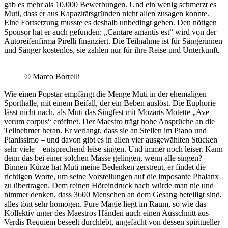
gab es mehr als 10.000 Bewerbungen. Und ein wenig schmerzt es
Muti, dass er aus Kapazitätsgründen nicht allen zusagen konnte.
Eine Fortsetzung musste es deshalb unbedingt geben. Den nötigen
Sponsor hat er auch gefunden: „Cantare amantis est“ wird von der
Autoreifenfirma Pirelli finanziert. Die Teilnahme ist für Sängerinnen
und Sänger kostenlos, sie zahlen nur für ihre Reise und Unterkunft.
© Marco Borrelli
Wie einen Popstar empfängt die Menge Muti in der ehemaligen
Sporthalle, mit einem Beifall, der ein Beben auslöst. Die Euphorie
lässt nicht nach, als Muti das Singfest mit Mozarts Motette „Ave
verum corpus“ eröffnet. Der Maestro trägt hohe Ansprüche an die
Teilnehmer heran. Er verlangt, dass sie an Stellen im Piano und
Pianissimo – und davon gibt es in allen vier ausgewählten Stücken
sehr viele – entsprechend leise singen. Und immer noch leiser. Kann
denn das bei einer solchen Masse gelingen, wenn alle singen?
Binnen Kürze hat Muti meine Bedenken zerstreut, er findet die
richtigen Worte, um seine Vorstellungen auf die imposante Phalanx
zu übertragen. Dem reinen Höreindruck nach würde man nie und
nimmer denken, dass 3600 Menschen an dem Gesang beteiligt sind,
alles tönt sehr homogen. Pure Magie liegt im Raum, so wie das
Kollektiv unter des Maestros Händen auch einen Ausschnitt aus
Verdis Requiem beseelt durchlebt, angefacht von dessen spiritueller