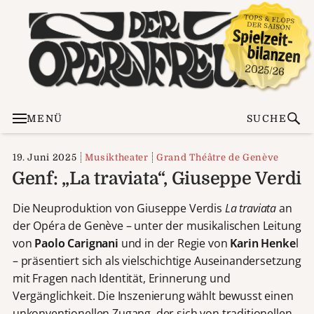
MENÜ
SUCHE
19. Juni 2025
Musiktheater
Grand Théâtre de Genève
Genf: „La traviata“, Giuseppe Verdi
Die Neuproduktion von Giuseppe Verdis
La traviata
an
der Opéra de Genève – unter der musikalischen Leitung
von
Paolo Carignani
und in der Regie von
Karin Henke
l
– präsentiert sich als vielschichtige Auseinandersetzung
mit Fragen nach Identität, Erinnerung und
Vergänglichkeit. Die Inszenierung wählt bewusst einen
unkonventionellen Zugang, der sich von traditionellen