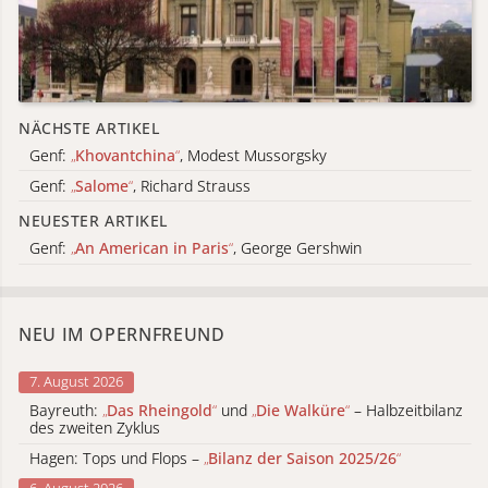
NÄCHSTE ARTIKEL
Genf:
„
Khovantchina
“
, Modest Mussorgsky
Genf:
„
Salome
“
, Richard Strauss
NEUESTER ARTIKEL
Genf:
„
An American in Paris
“
, George Gershwin
NEU IM OPERNFREUND
7. August 2026
Bayreuth:
„
Das Rheingold
“
und
„
Die Walküre
“
– Halbzeitbilanz
des zweiten Zyklus
Hagen: Tops und Flops –
„
Bilanz der Saison 2025/26
“
6. August 2026