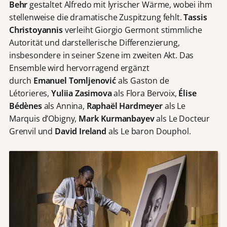
Behr
gestaltet Alfredo mit lyrischer Wärme, wobei ihm
stellenweise die dramatische Zuspitzung fehlt.
Tassis
Christoyannis
verleiht Giorgio Germont stimmliche
Autorität und darstellerische Differenzierung,
insbesondere in seiner Szene im zweiten Akt. Das
Ensemble wird hervorragend ergänzt
durch
Emanuel
Tomljenović
als Gaston de
Létorieres,
Yuliia Zasimova
als Flora Bervoix,
Élise
Bédènes
als Annina,
Raphaël Hardmeyer
als Le
Marquis d’Obigny,
Mark Kurmanbayev
als Le Docteur
Grenvil und
David Ireland
als Le baron Douphol.