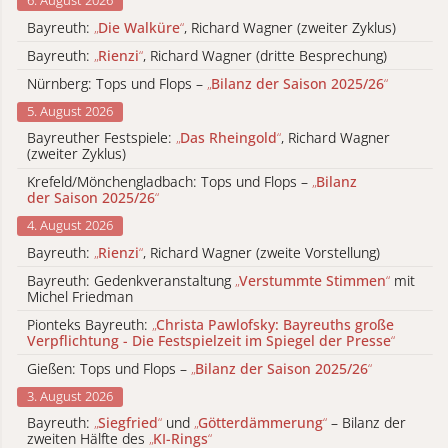
Bayreuth:
„
Die Walküre
“
, Richard Wagner (zweiter Zyklus)
Bayreuth:
„
Rienzi
“
, Richard Wagner (dritte Besprechung)
Nürnberg: Tops und Flops –
„
Bilanz der Saison 2025/26
“
5. August 2026
Bayreuther Festspiele:
„
Das Rheingold
“
, Richard Wagner
(zweiter Zyklus)
Krefeld/Mönchengladbach: Tops und Flops –
„
Bilanz
der Saison 2025/26
“
4. August 2026
Bayreuth:
„
Rienzi
“
, Richard Wagner (zweite Vorstellung)
Bayreuth: Gedenkveranstaltung
„
Verstummte Stimmen
“
mit
Michel Friedman
Pionteks Bayreuth:
„
Christa Pawlofsky: Bayreuths große
Verpflichtung - Die Festspielzeit im Spiegel der Presse
“
Gießen: Tops und Flops –
„
Bilanz der Saison 2025/26
“
3. August 2026
Bayreuth:
„
Siegfried
“
und
„
Götterdämmerung
“
– Bilanz der
zweiten Hälfte des
„
KI-Rings
“