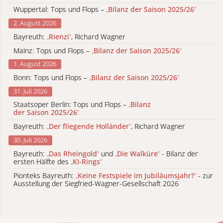
Wuppertal: Tops und Flops –
„
Bilanz der Saison 2025/26
“
2. August 2026
Bayreuth:
„
Rienzi
“
, Richard Wagner
Mainz: Tops und Flops –
„
Bilanz der Saison 2025/26
“
1. August 2026
Bonn: Tops und Flops –
„
Bilanz der Saison 2025/26
“
31. Juli 2026
Staatsoper Berlin: Tops und Flops –
„
Bilanz
der Saison 2025/26
“
Bayreuth:
„
Der fliegende Holländer
“
, Richard Wagner
30. Juli 2026
Bayreuth:
„
Das Rheingold
“
und
„
Die Walküre
“
- Bilanz der
ersten Hälfte des
„
KI-Rings
“
Pionteks Bayreuth:
„
Keine Festspiele im Jubiläumsjahr?
“
- zur
Ausstellung der Siegfried-Wagner-Gesellschaft 2026