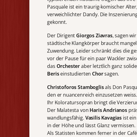
Pasquale ist ein traurig-komischer Alte
verweichlichter Dandy. Die Inszenierung
gekonnt.
Der Dirigent
Giorgos Ziavras
, sagen wir
städtische Klangkörper braucht mangel
Zuwendung. Leider schränkt dies die ge
vor der Pause für ein paar Wackler zwi
das
Orchester
aber letztlich ganz solid
Beris
einstudierten
Chor
sagen.
Christoforos Stamboglis
als Don Pasqua
den er nuancenreich einzusetzen weiss
Ihr Koloratursopran bringt die Verzier
Der Malatesta von
Haris Andrianos
präs
wandlungsfähig.
Vasilis Kavagias
ist ei
in der Höhe und lässt Glanz vermissen. S
Als Statisten kommen ferner in der Ca