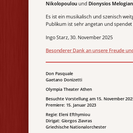
Nikolopoulou
und
Dionysios Melogian
Es ist ein musikalisch und szenisch we
Publikum ist sehr angetan und spendet 
Ingo Starz, 30. November 2025
Besonderer Dank an unsere Freude un
Don Pasquale
Gaetano Donizetti
Olympia Theater
Athen
Besuchte Vorstellung am 15. November 202
Premiere: 15. Januar 2023
Regie:
Eleni Efthymiou
Dirigat: Giorgos Ziavras
Griechische Nationalorchester