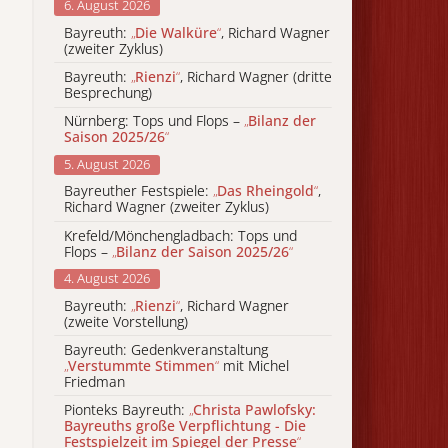
6. August 2026
Bayreuth:
„
Die Walküre
“
, Richard Wagner
(zweiter Zyklus)
Bayreuth:
„
Rienzi
“
, Richard Wagner (dritte
Besprechung)
Nürnberg: Tops und Flops –
„
Bilanz der
Saison 2025/26
“
5. August 2026
Bayreuther Festspiele:
„
Das Rheingold
“
,
Richard Wagner (zweiter Zyklus)
Krefeld/Mönchengladbach: Tops und
Flops –
„
Bilanz der Saison 2025/26
“
4. August 2026
Bayreuth:
„
Rienzi
“
, Richard Wagner
(zweite Vorstellung)
Bayreuth: Gedenkveranstaltung
„
Verstummte Stimmen
“
mit Michel
Friedman
Pionteks Bayreuth:
„
Christa Pawlofsky:
Bayreuths große Verpflichtung - Die
Festspielzeit im Spiegel der Presse
“