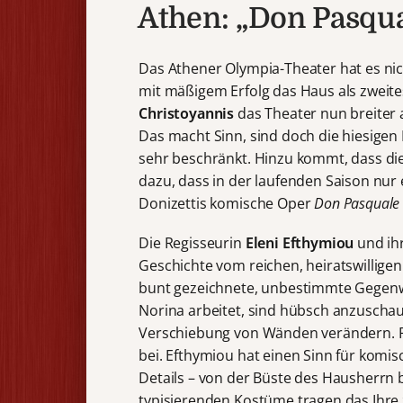
Athen: „Don Pasqua
Das Athener Olympia-Theater hat es nich
mit mäßigem Erfolg das Haus als zweites
Christoyannis
das Theater nun breiter 
Das macht Sinn, sind doch die hiesigen
sehr beschränkt. Hinzu kommt, dass die 
dazu, dass in der laufenden Saison nu
Donizettis komische Oper
Don Pasquale
Die Regisseurin
Eleni Efthymiou
und ihr
Geschichte vom reichen, heiratswilligen
bunt gezeichnete, unbestimmte Gegenw
Norina arbeitet, sind hübsch anzuschau
Verschiebung von Wänden verändern. R
bei. Efthymiou hat einen Sinn für komis
Details – von der Büste des Hausherrn b
typisierenden Kostüme tragen das Ihre 