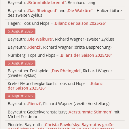
Bayreuth:
„
Brünnhilde brennt
“
, Bernhard Lang
Bayreuth:
„
Das Rheingold
“
und
„
Die Walküre
“
– Halbzeitbilanz
des zweiten Zyklus
Hagen: Tops und Flops –
„
Bilanz der Saison 2025/26
“
6. August 2026
Bayreuth:
„
Die Walküre
“
, Richard Wagner (zweiter Zyklus)
Bayreuth:
„
Rienzi
“
, Richard Wagner (dritte Besprechung)
Nürnberg: Tops und Flops –
„
Bilanz der Saison 2025/26
“
5. August 2026
Bayreuther Festspiele:
„
Das Rheingold
“
, Richard Wagner
(zweiter Zyklus)
Krefeld/Mönchengladbach: Tops und Flops –
„
Bilanz
der Saison 2025/26
“
4. August 2026
Bayreuth:
„
Rienzi
“
, Richard Wagner (zweite Vorstellung)
Bayreuth: Gedenkveranstaltung
„
Verstummte Stimmen
“
mit
Michel Friedman
Pionteks Bayreuth:
„
Christa Pawlofsky: Bayreuths große