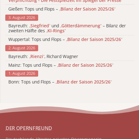
Verpflichtung - Die Festspielzeit im Spiegel der Presse
“
Gießen: Tops und Flops –
„
Bilanz der Saison 2025/26
“
3. August 2026
Bayreuth:
„
Siegfried
“
und
„
Götterdämmerung
“
– Bilanz der
zweiten Hälfte des
„
KI-Rings
“
Wuppertal: Tops und Flops –
„
Bilanz der Saison 2025/26
“
2. August 2026
Bayreuth:
„
Rienzi
“
, Richard Wagner
Mainz: Tops und Flops –
„
Bilanz der Saison 2025/26
“
1. August 2026
Bonn: Tops und Flops –
„
Bilanz der Saison 2025/26
“
DER OPERNFREUND