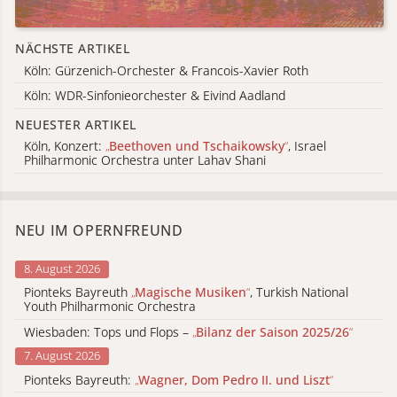
NÄCHSTE ARTIKEL
Köln: Gürzenich-Orchester & Francois-Xavier Roth
Köln: WDR-Sinfonieorchester & Eivind Aadland
NEUESTER ARTIKEL
Köln, Konzert:
„
Beethoven und Tschaikowsky
“
, Israel
Philharmonic Orchestra unter Lahav Shani
NEU IM OPERNFREUND
8. August 2026
Pionteks Bayreuth
„
Magische Musiken
“
, Turkish National
Youth Philharmonic Orchestra
Wiesbaden: Tops und Flops –
„
Bilanz der Saison 2025/26
“
7. August 2026
Pionteks Bayreuth:
„
Wagner, Dom Pedro II. und Liszt
“