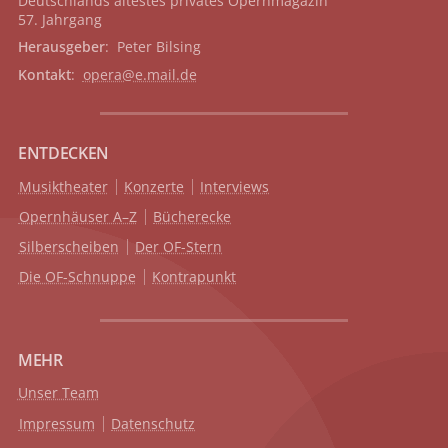
Deutschlands ältestes privates
Opernmagazin
57. Jahrgang
Herausgeber
: Peter Bilsing
Kontakt
:
opera@e.mail.de
ENTDECKEN
Musiktheater
Konzerte
Interviews
Opernhäuser A–Z
Bücherecke
Silberscheiben
Der OF-Stern
Die OF-Schnuppe
Kontrapunkt
MEHR
Unser Team
Impressum
Datenschutz