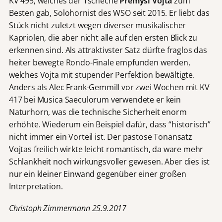
KV 495, welches der Tscheche
Premysl Vojta
zum
Besten gab, Solohornist des WSO seit 2015. Er liebt das
Stück nicht zuletzt wegen diverser musikalischer
Kapriolen, die aber nicht alle auf den ersten Blick zu
erkennen sind. Als attraktivster Satz dürfte fraglos das
heiter bewegte Rondo-Finale empfunden werden,
welches Vojta mit stupender Perfektion bewältigte.
Anders als Alec Frank-Gemmill vor zwei Wochen mit KV
417 bei Musica Saeculorum verwendete er kein
Naturhorn, was die technische Sicherheit enorm
erhöhte. Wiederum ein Beispiel dafür, dass “historisch”
nicht immer ein Vorteil ist. Der pastose Tonansatz
Vojtas freilich wirkte leicht romantisch, da ware mehr
Schlankheit noch wirkungsvoller gewesen. Aber dies ist
nur ein kleiner Einwand gegenüber einer großen
Interpretation.
Christoph Zimmermann 25.9.2017