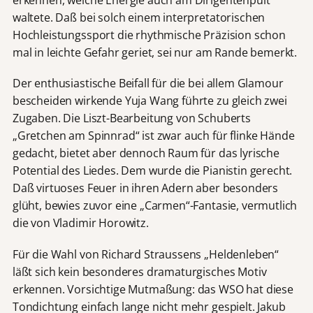
erkennen, welche Energie auch am Dirigentenpult
waltete. Daß bei solch einem interpretatorischen
Hochleistungssport die rhythmische Präzision schon
mal in leichte Gefahr geriet, sei nur am Rande bemerkt.
Der enthusiastische Beifall für die bei allem Glamour
bescheiden wirkende Yuja Wang führte zu gleich zwei
Zugaben. Die Liszt-Bearbeitung von Schuberts
„Gretchen am Spinnrad“ ist zwar auch für flinke Hände
gedacht, bietet aber dennoch Raum für das lyrische
Potential des Liedes. Dem wurde die Pianistin gerecht.
Daß virtuoses Feuer in ihren Adern aber besonders
glüht, bewies zuvor eine „Carmen“-Fantasie, vermutlich
die von Vladimir Horowitz.
Für die Wahl von Richard Straussens „Heldenleben“
läßt sich kein besonderes dramaturgisches Motiv
erkennen. Vorsichtige Mutmaßung: das WSO hat diese
Tondichtung einfach lange nicht mehr gespielt. Jakub