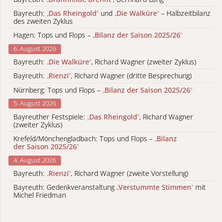
Bayreuth:
„
Das Rheingold
“
und
„
Die Walküre
“
– Halbzeitbilanz
des zweiten Zyklus
Hagen: Tops und Flops –
„
Bilanz der Saison 2025/26
“
6. August 2026
Bayreuth:
„
Die Walküre
“
, Richard Wagner (zweiter Zyklus)
Bayreuth:
„
Rienzi
“
, Richard Wagner (dritte Besprechung)
Nürnberg: Tops und Flops –
„
Bilanz der Saison 2025/26
“
5. August 2026
Bayreuther Festspiele:
„
Das Rheingold
“
, Richard Wagner
(zweiter Zyklus)
Krefeld/Mönchengladbach: Tops und Flops –
„
Bilanz
der Saison 2025/26
“
4. August 2026
Bayreuth:
„
Rienzi
“
, Richard Wagner (zweite Vorstellung)
Bayreuth: Gedenkveranstaltung
„
Verstummte Stimmen
“
mit
Michel Friedman