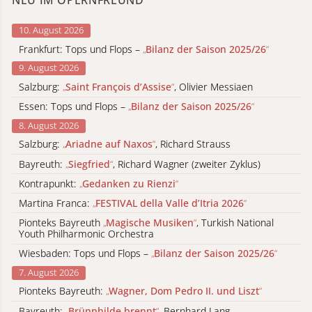
NEU IM OPERNFREUND
10. August 2026
Frankfurt: Tops und Flops –
„
Bilanz der Saison 2025/26
“
9. August 2026
Salzburg:
„
Saint François d’Assise
“
, Olivier Messiaen
Essen: Tops und Flops –
„
Bilanz der Saison 2025/26
“
8. August 2026
Salzburg:
„
Ariadne auf Naxos
“
, Richard Strauss
Bayreuth:
„
Siegfried
“
, Richard Wagner (zweiter Zyklus)
Kontrapunkt:
„
Gedanken zu Rienzi
“
Martina Franca:
„
FESTIVAL della Valle d’Itria 2026
“
Pionteks Bayreuth
„
Magische Musiken
“
, Turkish National
Youth Philharmonic Orchestra
Wiesbaden: Tops und Flops –
„
Bilanz der Saison 2025/26
“
7. August 2026
Pionteks Bayreuth:
„
Wagner, Dom Pedro II. und Liszt
“
Bayreuth:
„
Brünnhilde brennt
“
, Bernhard Lang