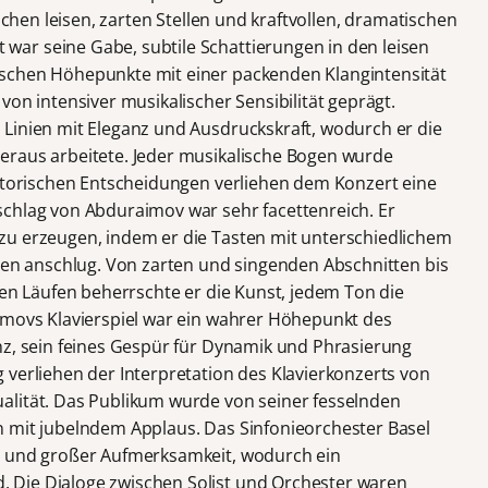
ischen leisen, zarten Stellen und kraftvollen, dramatischen
ar seine Gabe, subtile Schattierungen in den leisen
schen Höhepunkte mit einer packenden Klangintensität
von intensiver musikalischer Sensibilität geprägt.
Linien mit Eleganz und Ausdruckskraft, wodurch er die
eraus arbeitete. Jeder musikalische Bogen wurde
tatorischen Entscheidungen verliehen dem Konzert eine
chlag von Abduraimov war sehr facettenreich. Er
zu erzeugen, indem er die Tasten mit unterschiedlichem
onen anschlug. Von zarten und singenden Abschnitten bis
ten Läufen beherrschte er die Kunst, jedem Ton die
imovs Klavierspiel war ein wahrer Höhepunkt des
nz, sein feines Gespür für Dynamik und Phrasierung
 verliehen der Interpretation des Klavierkonzerts von
alität. Das Publikum wurde von seiner fesselnden
n mit jubelndem Applaus. Das Sinfonieorchester Basel
e und großer Aufmerksamkeit, wodurch ein
 Die Dialoge zwischen Solist und Orchester waren