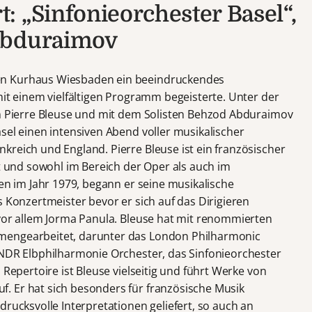
: „Sinfonieorchester Basel“,
Abduraimov
en Kurhaus Wiesbaden ein beeindruckendes
mit einem vielfältigen Programm begeisterte. Unter der
en Pierre Bleuse und mit dem Solisten Behzod Abduraimov
sel einen intensiven Abend voller musikalischer
kreich und England. Pierre Bleuse ist ein französischer
st und sowohl im Bereich der Oper als auch im
ren im Jahr 1979, begann er seine musikalische
s Konzertmeister bevor er sich auf das Dirigieren
 vor allem Jorma Panula. Bleuse hat mit renommierten
mengearbeitet, darunter das London Philharmonic
 NDR Elbphilharmonie Orchester, das Sinfonieorchester
 Repertoire ist Bleuse vielseitig und führt Werke von
. Er hat sich besonders für französische Musik
drucksvolle Interpretationen geliefert, so auch an