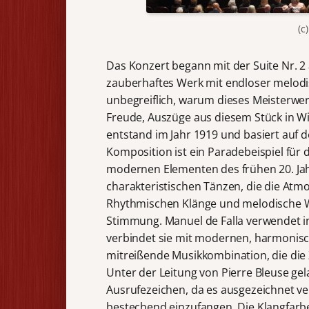
(c
Das Konzert begann mit der Suite Nr. 2 
zauberhaftes Werk mit endloser melodisc
unbegreiflich, warum dieses Meisterwer
Freude, Auszüge aus diesem Stück in Wie
entstand im Jahr 1919 und basiert auf d
Komposition ist ein Paradebeispiel für 
modernen Elementen des frühen 20. Jahr
charakteristischen Tänzen, die die Atm
Rhythmischen Klänge und melodische W
Stimmung. Manuel de Falla verwendet i
verbindet sie mit modernen, harmonisc
mitreißende Musikkombination, die die 
Unter der Leitung von Pierre Bleuse ge
Ausrufezeichen, da es ausgezeichnet ve
bestechend einzufangen. Die Klangfarbe