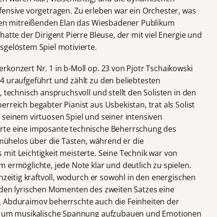
fensive vorgetragen. Zu erleben war ein Orchester, was
inen mitreißenden Elan das Wiesbadener Publikum
atte der Dirigent Pierre Bleuse, der mit viel Energie und
sgelöstem Spiel motivierte.
konzert Nr. 1 in b-Moll op. 23 von Pjotr Tschaikowski
4 uraufgeführt und zählt zu den beliebtesten
, technisch anspruchsvoll und stellt den Solisten in den
rreich begabter Pianist aus Usbekistan, trat als Solist
 seinem virtuosen Spiel und seiner intensiven
rte eine imposante technische Beherrschung des
d mühelos über die Tasten, während er die
mit Leichtigkeit meisterte. Seine Technik war von
 ermöglichte, jede Note klar und deutlich zu spielen.
chzeitig kraftvoll, wodurch er sowohl in den energischen
 den lyrischen Momenten des zweiten Satzes eine
. Abduraimov beherrschte auch die Feinheiten der
in, um musikalische Spannung aufzubauen und Emotionen