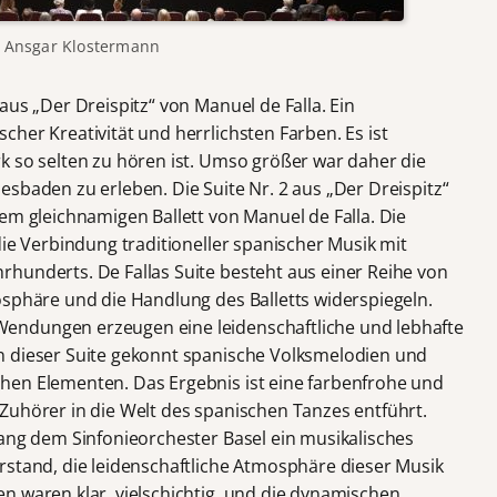
) Ansgar Klostermann
aus „Der Dreispitz“ von Manuel de Falla. Ein
her Kreativität und herrlichsten Farben. Es ist
k so selten zu hören ist. Umso größer war daher die
sbaden zu erleben. Die Suite Nr. 2 aus „Der Dreispitz“
em gleichnamigen Ballett von Manuel de Falla. Die
die Verbindung traditioneller spanischer Musik mit
hunderts. De Fallas Suite besteht aus einer Reihe von
osphäre und die Handlung des Balletts widerspiegeln.
endungen erzeugen eine leidenschaftliche und lebhafte
n dieser Suite gekonnt spanische Volksmelodien und
hen Elementen. Das Ergebnis ist eine farbenfrohe und
Zuhörer in die Welt des spanischen Tanzes entführt.
lang dem Sinfonieorchester Basel ein musikalisches
rstand, die leidenschaftliche Atmosphäre dieser Musik
n waren klar, vielschichtig, und die dynamischen