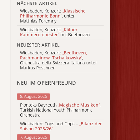
NÄCHSTE ARTIKEL
Wiesbaden, Konzert:
„
Klassische
Philharmonie Bonn
“
, unter
Matthias Foremny
Wiesbaden, Konzert:
„
Kölner
Kammerorchester
“
mit Beethoven
NEUESTER ARTIKEL
Wiesbaden, Konzert:
„
Beethoven,
Rachmaninow, Tschaikowsky
“
,
Orchestra della Svizzera italiana unter
Markus Poschner
NEU IM OPERNFREUND
8. August 2026
Pionteks Bayreuth
„
Magische Musiken
“
,
Turkish National Youth Philharmonic
Orchestra
Wiesbaden: Tops und Flops –
„
Bilanz der
Saison 2025/26
“
7. August 2026