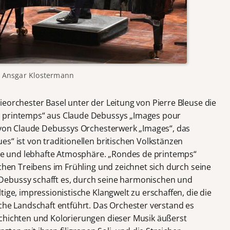
) Ansgar Klostermann
eorchester Basel unter der Leitung von Pierre Bleuse die
e printemps“ aus Claude Debussys „Images pour
l von Claude Debussys Orchesterwerk „Images“, das
s“ ist von traditionellen britischen Volkstänzen
sche und lebhafte Atmosphäre. „Rondes de printemps“
ichen Treibens im Frühling und zeichnet sich durch seine
Debussy schafft es, durch seine harmonischen und
tige, impressionistische Klangwelt zu erschaffen, die die
sche Landschaft entführt. Das Orchester verstand es
schichten und Kolorierungen dieser Musik äußerst