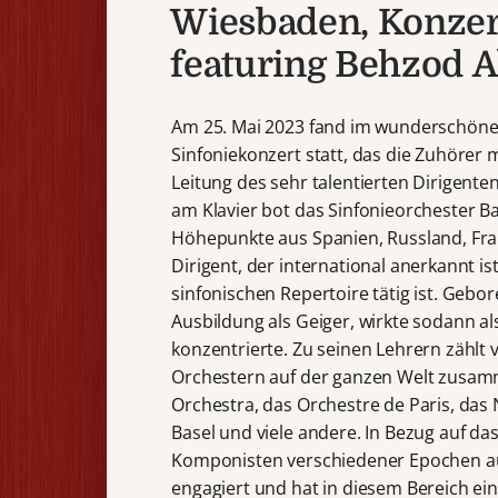
Wiesbaden, Konzert
featuring Behzod 
Am 25. Mai 2023 fand im wunderschön
Sinfoniekonzert statt, das die Zuhörer 
Leitung des sehr talentierten Dirigent
am Klavier bot das Sinfonieorchester Ba
Höhepunkte aus Spanien, Russland, Fran
Dirigent, der international anerkannt i
sinfonischen Repertoire tätig ist. Gebo
Ausbildung als Geiger, wirkte sodann al
konzentrierte. Zu seinen Lehrern zählt
Orchestern auf der ganzen Welt zusam
Orchestra, das Orchestre de Paris, das
Basel und viele andere. In Bezug auf das
Komponisten verschiedener Epochen auf
engagiert und hat in diesem Bereich ein