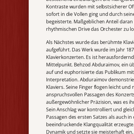
Kontraste wurden mit selbstsicherer Of
sofort in die Vollen ging und durch se
begeisterte. Maßgeblichen Anteil daran h
rhythmischen Drive das Orchester zu lo
Als Nächstes wurde das berühmte Klavier
aufgeführt. Das Werk wurde im Jahr 187
Klavierkonzerten. Es ist herausfordernd
Mittelpunkt. Behzod Abduraimov, ein übe
auf und euphorisierte das Publikum mit
Interpretation. Abduraimov demonstrie
Klaviers. Seine Finger flogen leicht un
anspruchsvollen Passagen des Konzerts 
außergewöhnlicher Präzision, was es ihm
Sein Anschlag war kontrolliert und glei
Passagen des ersten Satzes als auch in
beeindruckende Klangqualität erzeugte
Dynamik und setzte sie meisterhaft e