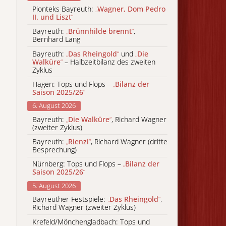
Pionteks Bayreuth:
„
Wagner, Dom Pedro
II. und Liszt
“
Bayreuth:
„
Brünnhilde brennt
“
,
Bernhard Lang
Bayreuth:
„
Das Rheingold
“
und
„
Die
Walküre
“
– Halbzeitbilanz des zweiten
Zyklus
Hagen: Tops und Flops –
„
Bilanz der
Saison 2025/26
“
6. August 2026
Bayreuth:
„
Die Walküre
“
, Richard Wagner
(zweiter Zyklus)
Bayreuth:
„
Rienzi
“
, Richard Wagner (dritte
Besprechung)
Nürnberg: Tops und Flops –
„
Bilanz der
Saison 2025/26
“
5. August 2026
Bayreuther Festspiele:
„
Das Rheingold
“
,
Richard Wagner (zweiter Zyklus)
Krefeld/Mönchengladbach: Tops und