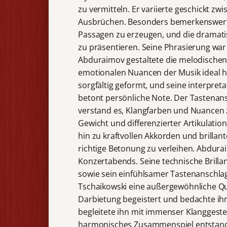
zu vermitteln. Er variierte geschickt zw
Ausbrüchen. Besonders bemerkenswert w
Passagen zu erzeugen, und die dramati
zu präsentieren. Seine Phrasierung war 
Abduraimov gestaltete die melodischen 
emotionalen Nuancen der Musik ideal h
sorgfältig geformt, und seine interpre
betont persönliche Note. Der Tastenans
verstand es, Klangfarben und Nuancen 
Gewicht und differenzierter Artikulati
hin zu kraftvollen Akkorden und brillan
richtige Betonung zu verleihen. Abdura
Konzertabends. Seine technische Brilla
sowie sein einfühlsamer Tastenanschlag
Tschaikowski eine außergewöhnliche Qu
Darbietung begeistert und bedachte ih
begleitete ihn mit immenser Klanggest
harmonisches Zusammenspiel entstand.