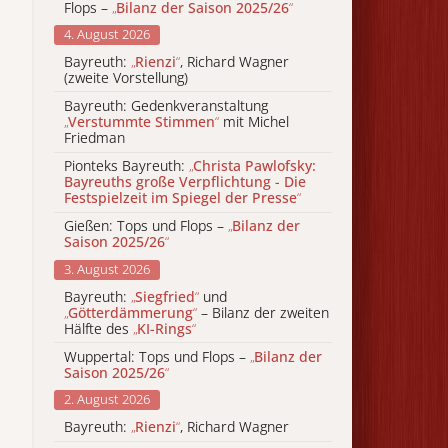
Flops –
„
Bilanz der Saison 2025/26
“
4. August 2026
Bayreuth:
„
Rienzi
“
, Richard Wagner
(zweite Vorstellung)
Bayreuth: Gedenkveranstaltung
„
Verstummte Stimmen
“
mit Michel
Friedman
Pionteks Bayreuth:
„
Christa Pawlofsky:
Bayreuths große Verpflichtung - Die
Festspielzeit im Spiegel der Presse
“
Gießen: Tops und Flops –
„
Bilanz der
Saison 2025/26
“
3. August 2026
Bayreuth:
„
Siegfried
“
und
„
Götterdämmerung
“
– Bilanz der zweiten
Hälfte des
„
KI-Rings
“
Wuppertal: Tops und Flops –
„
Bilanz der
Saison 2025/26
“
2. August 2026
Bayreuth:
„
Rienzi
“
, Richard Wagner