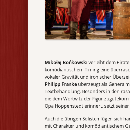
Miko
łaj Bońkowski
verleiht dem Pirat
komödiantischem Timing eine überrasc
vokaler Gravität und ironischer Überze
Philipp Franke
überzeugt als Generalma
Textbehandlung. Besonders in den rasa
die dem Wortwitz der Figur zugutekomm
Opa Hoppenstedt erinnert, setzt seiner 
Auch die übrigen Solisten fügen sich h
mit Charakter und komödiantischem G