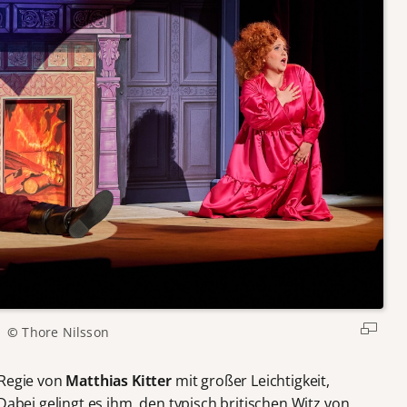
©
Thore Nilsson
 Regie von
Matthias Kitter
mit großer Leichtigkeit,
Dabei gelingt es ihm, den typisch britischen Witz von