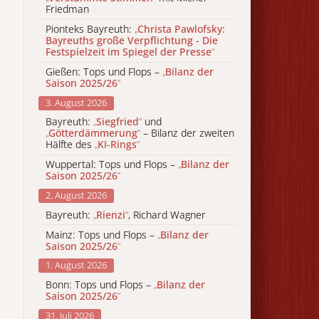
Friedman
Pionteks Bayreuth:
„
Christa Pawlofsky:
Bayreuths große Verpflichtung - Die
Festspielzeit im Spiegel der Presse
“
Gießen: Tops und Flops –
„
Bilanz der
Saison 2025/26
“
3. August 2026
Bayreuth:
„
Siegfried
“
und
„
Götterdämmerung
“
– Bilanz der zweiten
Hälfte des
„
KI-Rings
“
Wuppertal: Tops und Flops –
„
Bilanz der
Saison 2025/26
“
2. August 2026
Bayreuth:
„
Rienzi
“
, Richard Wagner
Mainz: Tops und Flops –
„
Bilanz der
Saison 2025/26
“
1. August 2026
Bonn: Tops und Flops –
„
Bilanz der
Saison 2025/26
“
31. Juli 2026