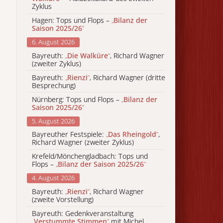
Zyklus
Hagen: Tops und Flops –
„
Bilanz der
Saison 2025/26
“
6. August 2026
Bayreuth:
„
Die Walküre
“
, Richard Wagner
(zweiter Zyklus)
Bayreuth:
„
Rienzi
“
, Richard Wagner (dritte
Besprechung)
Nürnberg: Tops und Flops –
„
Bilanz der
Saison 2025/26
“
5. August 2026
Bayreuther Festspiele:
„
Das Rheingold
“
,
Richard Wagner (zweiter Zyklus)
Krefeld/Mönchengladbach: Tops und
Flops –
„
Bilanz der Saison 2025/26
“
4. August 2026
Bayreuth:
„
Rienzi
“
, Richard Wagner
(zweite Vorstellung)
Bayreuth: Gedenkveranstaltung
„
Verstummte Stimmen
“
mit Michel