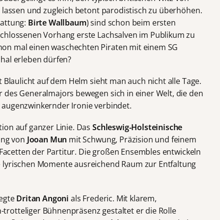
u lassen und zugleich betont parodistisch zu überhöhen.
tattung:
Birte Wallbaum
) sind schon beim ersten
schlossenen Vorhang erste Lachsalven im Publikum zu
on mal einen waschechten Piraten mit einem SG
hal erleben dürfen?
t Blaulicht auf dem Helm sieht man auch nicht alle Tage.
 des Generalmajors bewegen sich in einer Welt, die den
 augenzwinkernder Ironie verbindet.
ion auf ganzer Linie. Das
Schleswig-Holsteinische
tung von
Jooan Mun
mit Schwung, Präzision und feinem
n Facetten der Partitur. Die großen Ensembles entwickeln
e lyrischen Momente ausreichend Raum zur Entfaltung
legte
Dritan Angoni
als Frederic. Mit klarem,
rotteliger Bühnenpräsenz gestaltet er die Rolle