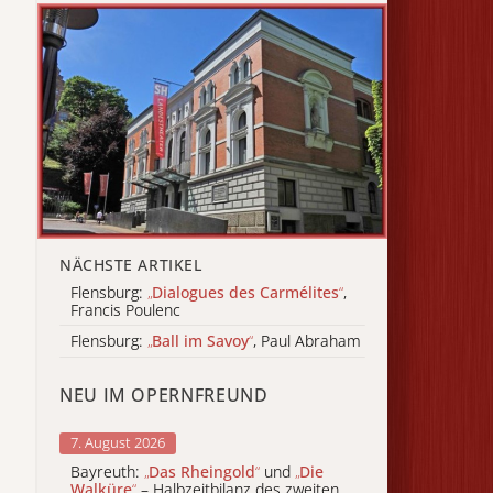
NÄCHSTE ARTIKEL
Flensburg:
„
Dialogues des Carmélites
“
,
Francis Poulenc
Flensburg:
„
Ball im Savoy
“
, Paul Abraham
NEU IM OPERNFREUND
7. August 2026
Bayreuth:
„
Das Rheingold
“
und
„
Die
Walküre
“
– Halbzeitbilanz des zweiten