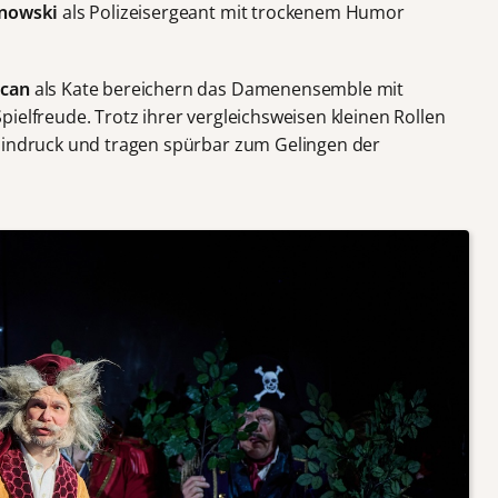
inowski
als Polizeisergeant mit trockenem Humor
ycan
als Kate bereichern das Damenensemble mit
ielfreude. Trotz ihrer vergleichsweisen kleinen Rollen
 Eindruck und tragen spürbar zum Gelingen der