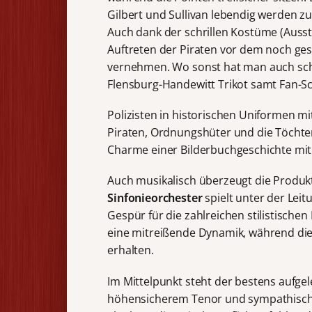
Gilbert und Sullivan lebendig werden z
Auch dank der schrillen Kostüme (Auss
Auftreten der Piraten vor dem noch ge
vernehmen. Wo sonst hat man auch sch
Flensburg-Handewitt Trikot samt Fan-Sc
Polizisten in historischen Uniformen mi
Piraten, Ordnungshüter und die Töchter
Charme einer Bilderbuchgeschichte mit
Auch musikalisch überzeugt die Produkt
Sinfonieorchester
spielt unter der Lei
Gespür für die zahlreichen stilistische
eine mitreißende Dynamik, während di
erhalten.
Im Mittelpunkt steht der bestens aufge
höhensicherem Tenor und sympathisch-t