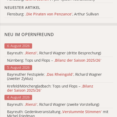
NEUESTER ARTIKEL
Flensburg:
„
Die Piraten von Penzance
“
, Arthur Sullivan
NEU IM OPERNFREUND
6. August 2026
Bayreuth:
„
Rienzi
“
, Richard Wagner (dritte Besprechung)
Nürnberg: Tops und Flops –
„
Bilanz der Saison 2025/26
“
5. August 2026
Bayreuther Festspiele:
„
Das Rheingold
“
, Richard Wagner
(zweiter Zyklus)
Krefeld/Mönchengladbach: Tops und Flops –
„
Bilanz
der Saison 2025/26
“
4. August 2026
Bayreuth:
„
Rienzi
“
, Richard Wagner (zweite Vorstellung)
Bayreuth: Gedenkveranstaltung
„
Verstummte Stimmen
“
mit
Michel Friedman