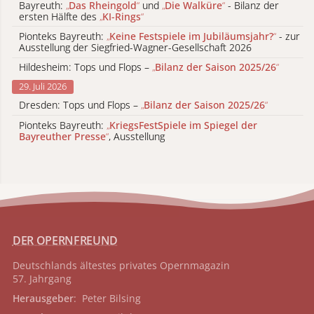
Bayreuth:
„
Das Rheingold
“
und
„
Die Walküre
“
- Bilanz der
ersten Hälfte des
„
KI-Rings
“
Pionteks Bayreuth:
„
Keine Festspiele im Jubiläumsjahr?
“
- zur
Ausstellung der Siegfried-Wagner-Gesellschaft 2026
Hildesheim: Tops und Flops –
„
Bilanz der Saison 2025/26
“
29. Juli 2026
Dresden: Tops und Flops –
„
Bilanz der Saison 2025/26
“
Pionteks Bayreuth:
„
KriegsFestSpiele im Spiegel der
Bayreuther Presse
“
, Ausstellung
DER OPERNFREUND
Deutschlands ältestes privates
Opernmagazin
57. Jahrgang
Herausgeber
: Peter Bilsing