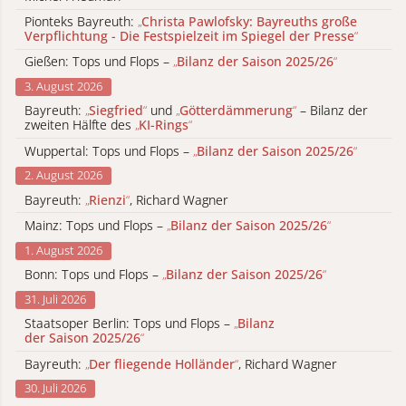
Pionteks Bayreuth:
„
Christa Pawlofsky: Bayreuths große
Verpflichtung - Die Festspielzeit im Spiegel der Presse
“
Gießen: Tops und Flops –
„
Bilanz der Saison 2025/26
“
3. August 2026
Bayreuth:
„
Siegfried
“
und
„
Götterdämmerung
“
– Bilanz der
zweiten Hälfte des
„
KI-Rings
“
Wuppertal: Tops und Flops –
„
Bilanz der Saison 2025/26
“
2. August 2026
Bayreuth:
„
Rienzi
“
, Richard Wagner
Mainz: Tops und Flops –
„
Bilanz der Saison 2025/26
“
1. August 2026
Bonn: Tops und Flops –
„
Bilanz der Saison 2025/26
“
31. Juli 2026
Staatsoper Berlin: Tops und Flops –
„
Bilanz
der Saison 2025/26
“
Bayreuth:
„
Der fliegende Holländer
“
, Richard Wagner
30. Juli 2026