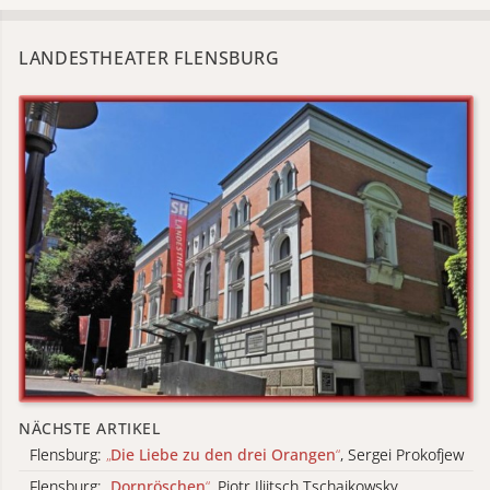
LANDESTHEATER FLENSBURG
NÄCHSTE ARTIKEL
Flensburg:
„
Die Liebe zu den drei Orangen
“
, Sergei Prokofjew
Flensburg:
„
Dornröschen
“
, Pjotr Iljitsch Tschaikowsky