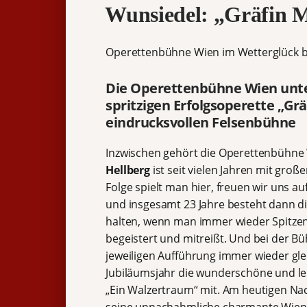
Wunsiedel: „Gräfin 
Operettenbühne Wien im Wetterglück be
Die Operettenbühne Wien unter 
spritzigen Erfolgsoperette „G
eindrucksvollen Felsenbühne
Inzwischen gehört die Operettenbühne
Hellberg
ist seit vielen Jahren mit groß
Folge spielt man hier, freuen wir uns a
und insgesamt 23 Jahre besteht dann d
halten, wenn man immer wieder Spitzen
begeistert und mitreißt. Und bei der Bü
jeweiligen Aufführung immer wieder glei
Jubiläumsjahr die wunderschöne und lei
„Ein Walzertraum“ mit. Am heutigen Na
seine unnachahmliche charmante Wiener