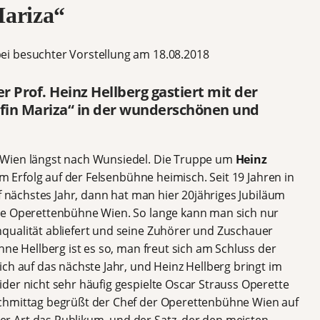
Mariza“
i besuchter Vorstellung am 18.08.2018
Prof. Heinz Hellberg gastiert mit der
räfin Mariza“ in der wunderschönen und
 Wien längst nach Wunsiedel. Die Truppe um
Heinz
em Erfolg auf der Felsenbühne heimisch. Seit 19 Jahren in
uf nächstes Jahr, dann hat man hier 20jähriges Jubiläum
ie Operettenbühne Wien. So lange kann man sich nur
qualität abliefert und seine Zuhörer und Zuschauer
hne Hellberg ist es so, man freut sich am Schluss der
ch auf das nächste Jahr, und Heinz Hellberg bringt im
der nicht sehr häufig gespielte Oscar Strauss Operette
chmittag begrüßt der Chef der Operettenbühne Wien auf
 Art das Publikum, und der Satz, der den meisten