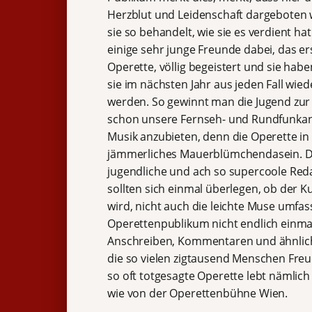
Herzblut und Leidenschaft dargeboten
sie so behandelt, wie sie es verdient hat
einige sehr junge Freunde dabei, das ers
Operette, völlig begeistert und sie habe
sie im nächsten Jahr aus jeden Fall wied
werden. So gewinnt man die Jugend zur
schon unsere Fernseh- und Rundfunkanst
Musik anzubieten, denn die Operette in e
jämmerliches Mauerblümchendasein. Das
jugendliche und ach so supercoole Reda
sollten sich einmal überlegen, ob der 
wird, nicht auch die leichte Muse umfa
Operettenpublikum nicht endlich einmal
Anschreiben, Kommentaren und ähnlich
die so vielen zigtausend Menschen Freu
so oft totgesagte Operette lebt nämlich
wie von der Operettenbühne Wien.