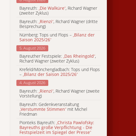
Bayreuth:
„
Die Walküre
“
, Richard Wagner
(zweiter Zyklus)
Bayreuth:
„
Rienzi
“
, Richard Wagner (dritte
Besprechung)
Nürnberg: Tops und Flops –
„
Bilanz der
Saison 2025/26
“
5. August 2026
Bayreuther Festspiele:
„
Das Rheingold
“
,
Richard Wagner (zweiter Zyklus)
Krefeld/Mönchengladbach: Tops und Flops
–
„
Bilanz der Saison 2025/26
“
4. August 2026
Bayreuth:
„
Rienzi
“
, Richard Wagner (zweite
Vorstellung)
Bayreuth: Gedenkveranstaltung
„
Verstummte Stimmen
“
mit Michel
Friedman
Pionteks Bayreuth:
„
Christa Pawlofsky:
Bayreuths große Verpflichtung - Die
Festspielzeit im Spiegel der Presse
“