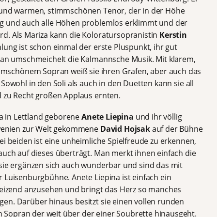
n und warmen, stimmschönen Tenor, der in der Höhe
ag und auch alle Höhen problemlos erklimmt und der
d. Als Mariza kann die Koloratursopranistin
Kerstin
lung ist schon einmal der erste Pluspunkt, ihr gut
pran umschmeichelt die Kalmannsche Musik. Mit klarem,
schönem Sopran weiß sie ihren Grafen, aber auch das
Sowohl in den Soli als auch in den Duetten kann sie all
d zu Recht großen Applaus ernten.
ga in Lettland geborene
Anete Liepina
und ihr völlig
lowenien zur Welt gekommene
David Hojsak
auf der Bühne
ei beiden ist eine unheimliche Spielfreude zu erkennen,
auch auf dieses überträgt. Man merkt ihnen einfach die
 sie ergänzen sich auch wunderbar und sind das mit
 Luisenburgbühne. Anete Liepina ist einfach ein
 reizend anzusehen und bringt das Herz so manches
en. Darüber hinaus besitzt sie einen vollen runden
Sopran der weit über der einer Soubrette hinausgeht.