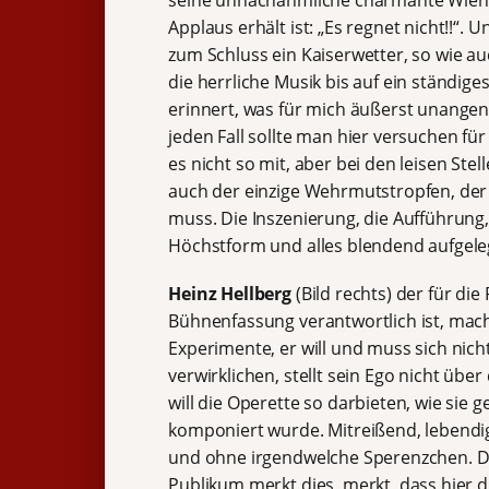
Applaus erhält ist: „Es regnet nicht!!“.
zum Schluss ein Kaiserwetter, so wie a
die herrliche Musik bis auf ein ständi
erinnert, was für mich äußerst unangen
jeden Fall sollte man hier versuchen fü
es nicht so mit, aber bei den leisen Stel
auch der einzige Wehrmutstropfen, der
muss. Die Inszenierung, die Aufführung, 
Höchstform und alles blendend aufgele
Heinz Hellberg
(Bild rechts) der für die
Bühnenfassung verantwortlich ist, mach
Experimente, er will und muss sich nicht
verwirklichen, stellt sein Ego nicht übe
will die Operette so darbieten, wie sie g
komponiert wurde. Mitreißend, lebendig
und ohne irgendwelche Sperenzchen. D
Publikum merkt dies, merkt, dass hier d