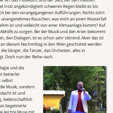
 Und trotz angekündigtem schweren Regen bleibt es bis
uch bei den vorangegangenen Aufführungen. Nichts stört
ges unangenehmes Rauschen, was mich an einen Wasserfall
ehm ist und vielleicht von einer Klimaanlage kommt? Auf
r Abhilfe zu sorgen. Bei der Musik und den Arien bekommt
len, den Dialogen, ist es schon sehr störend. Aber das ist
 an diesem Nachmittag in den Wein geschüttet werden
die Sänger, die Tänzer, das Orchester, alles in
gt. Doch nun der Reihe nach.
 Regie und die
t keinerlei
 selbst
r die Musik, sondern
edacht ist und
, leidenschaftlich
as begeisterte
ie leichte Muse mit