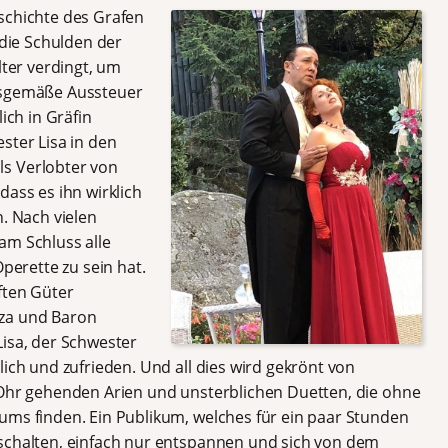
schichte des Grafen
 die Schulden der
lter verdingt, um
esgemäße Aussteuer
ich in Gräfin
ster Lisa in den
s Verlobter von
dass es ihn wirklich
n. Nach vielen
am Schluss alle
Operette zu sein hat.
ften Güter
iza und Baron
Lisa, der Schwester
lich und zufrieden. Und all dies wird gekrönt von
 Ohr gehenden Arien und unsterblichen Duetten, die ohne
ums finden. Ein Publikum, welches für ein paar Stunden
bschalten, einfach nur entspannen und sich von dem