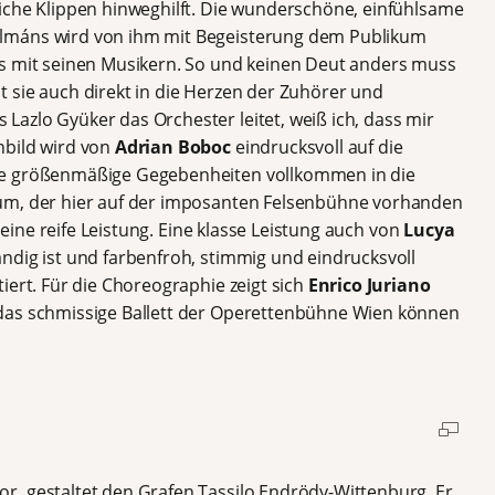
iche Klippen hinweghilft. Die wunderschöne, einfühlsame
lmáns wird von ihm mit Begeisterung dem Publikum
ns mit seinen Musikern. So und keinen Deut anders muss
 sie auch direkt in die Herzen der Zuhörer und
azlo Gyüker das Orchester leitet, weiß ich, dass mir
nbild wird von
Adrian Boboc
eindrucksvoll auf die
ge größenmäßige Gegebenheiten vollkommen in die
um, der hier auf der imposanten Felsenbühne vorhanden
, eine reife Leistung. Eine klasse Leistung auch von
Lucya
ändig ist und farbenfroh, stimmig und eindrucksvoll
iert. Für die Choreographie zeigt sich
Enrico Juriano
das schmissige Ballett der Operettenbühne Wien können
or, gestaltet den Grafen Tassilo Endrödy-Wittenburg. Er