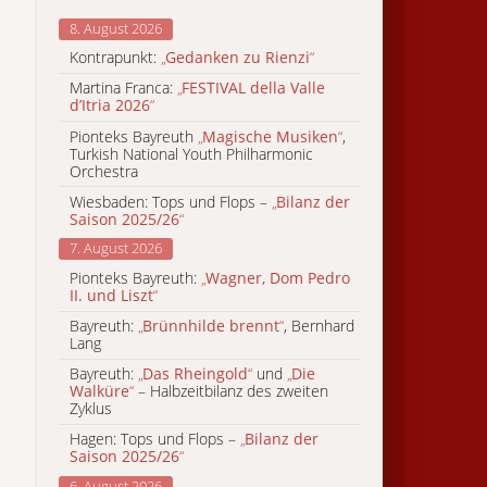
8. August 2026
Kontrapunkt:
„
Gedanken zu Rienzi
“
Martina Franca:
„
FESTIVAL della Valle
d’Itria 2026
“
Pionteks Bayreuth
„
Magische Musiken
“
,
Turkish National Youth Philharmonic
Orchestra
Wiesbaden: Tops und Flops –
„
Bilanz der
Saison 2025/26
“
7. August 2026
Pionteks Bayreuth:
„
Wagner, Dom Pedro
II. und Liszt
“
Bayreuth:
„
Brünnhilde brennt
“
, Bernhard
Lang
Bayreuth:
„
Das Rheingold
“
und
„
Die
Walküre
“
– Halbzeitbilanz des zweiten
Zyklus
Hagen: Tops und Flops –
„
Bilanz der
Saison 2025/26
“
6. August 2026