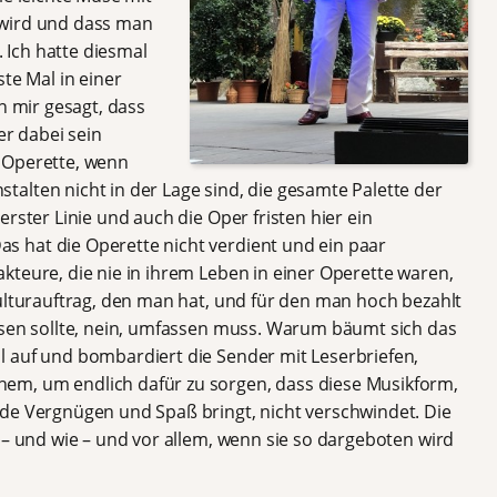
 wird und dass man
. Ich hatte diesmal
te Mal in einer
n mir gesagt, dass
er dabei sein
 Operette, wenn
alten nicht in der Lage sind, die gesamte Palette der
rster Linie und auch die Oper fristen hier ein
 hat die Operette nicht verdient und ein paar
kteure, die nie in ihrem Leben in einer Operette waren,
Kulturauftrag, den man hat, und für den man hoch bezahlt
ssen sollte, nein, umfassen muss. Warum bäumt sich das
 auf und bombardiert die Sender mit Leserbriefen,
em, um endlich dafür zu sorgen, dass diese Musikform,
de Vergnügen und Spaß bringt, nicht verschwindet. Die
 – und wie – und vor allem, wenn sie so dargeboten wird