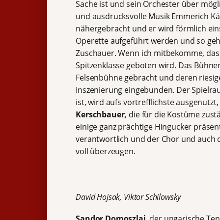
Sache ist und sein Orchester über mögl
und ausdrucksvolle Musik Emmerich Ká
nähergebracht und er wird förmlich ei
Operette aufgeführt werden und so geht
Zuschauer. Wenn ich mitbekomme, dass L
Spitzenklasse geboten wird. Das Bühne
Felsenbühne gebracht und deren riesi
Inszenierung eingebunden. Der Spielra
ist, wird aufs vortrefflichste ausgenutzt
Kerschbauer,
die für die Kostüme zust
einige ganz prächtige Hingucker präsent
verantwortlich und der Chor und auch 
voll überzeugen.
David Hojsak, Viktor Schilowsky
Sandor Domoszlai
, der ungarische Ten