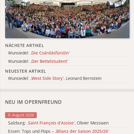
NÄCHSTE ARTIKEL
Wunsiedel:
„
Die Csárdásfürstin
“
Wunsiedel:
„
Der Bettelstudent
“
NEUESTER ARTIKEL
Wunsiedel:
„
West Side Story
“
, Leonard Bernstein
NEU IM OPERNFREUND
9. August 2026
Salzburg:
„
Saint François d’Assise
“
, Olivier Messiaen
Essen: Tops und Flops –
„
Bilanz der Saison 2025/26
“