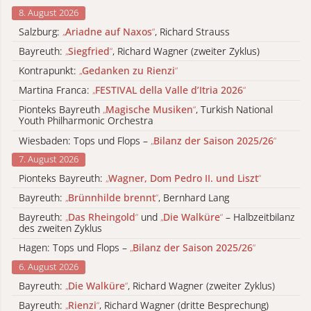
8. August 2026
Salzburg:
„
Ariadne auf Naxos
“
, Richard Strauss
Bayreuth:
„
Siegfried
“
, Richard Wagner (zweiter Zyklus)
Kontrapunkt:
„
Gedanken zu Rienzi
“
Martina Franca:
„
FESTIVAL della Valle d’Itria 2026
“
Pionteks Bayreuth
„
Magische Musiken
“
, Turkish National
Youth Philharmonic Orchestra
Wiesbaden: Tops und Flops –
„
Bilanz der Saison 2025/26
“
7. August 2026
Pionteks Bayreuth:
„
Wagner, Dom Pedro II. und Liszt
“
Bayreuth:
„
Brünnhilde brennt
“
, Bernhard Lang
Bayreuth:
„
Das Rheingold
“
und
„
Die Walküre
“
– Halbzeitbilanz
des zweiten Zyklus
Hagen: Tops und Flops –
„
Bilanz der Saison 2025/26
“
6. August 2026
Bayreuth:
„
Die Walküre
“
, Richard Wagner (zweiter Zyklus)
Bayreuth:
„
Rienzi
“
, Richard Wagner (dritte Besprechung)