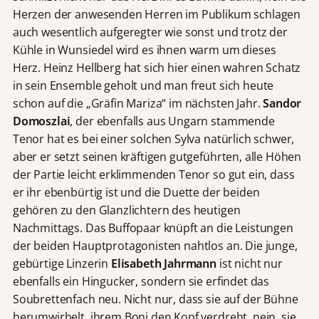
Herzen der anwesenden Herren im Publikum schlagen
auch wesentlich aufgeregter wie sonst und trotz der
Kühle in Wunsiedel wird es ihnen warm um dieses
Herz. Heinz Hellberg hat sich hier einen wahren Schatz
in sein Ensemble geholt und man freut sich heute
schon auf die „Gräfin Mariza“ im nächsten Jahr.
Sandor
Domoszlai
, der ebenfalls aus Ungarn stammende
Tenor hat es bei einer solchen Sylva natürlich schwer,
aber er setzt seinen kräftigen gutgeführten, alle Höhen
der Partie leicht erklimmenden Tenor so gut ein, dass
er ihr ebenbürtig ist und die Duette der beiden
gehören zu den Glanzlichtern des heutigen
Nachmittags. Das Buffopaar knüpft an die Leistungen
der beiden Hauptprotagonisten nahtlos an. Die junge,
gebürtige Linzerin
Elisabeth Jahrmann
ist nicht nur
ebenfalls ein Hingucker, sondern sie erfindet das
Soubrettenfach neu. Nicht nur, dass sie auf der Bühne
herumwirbelt, ihrem Boni den Kopf verdreht, nein, sie