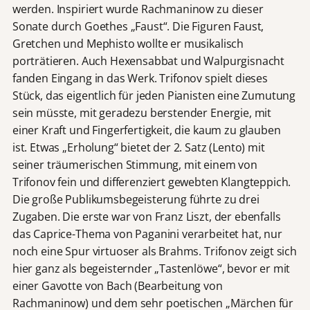
werden. Inspiriert wurde Rachmaninow zu dieser
Sonate durch Goethes „Faust“. Die Figuren Faust,
Gretchen und Mephisto wollte er musikalisch
porträtieren. Auch Hexensabbat und Walpurgisnacht
fanden Eingang in das Werk. Trifonov spielt dieses
Stück, das eigentlich für jeden Pianisten eine Zumutung
sein müsste, mit geradezu berstender Energie, mit
einer Kraft und Fingerfertigkeit, die kaum zu glauben
ist. Etwas „Erholung“ bietet der 2. Satz (Lento) mit
seiner träumerischen Stimmung, mit einem von
Trifonov fein und differenziert gewebten Klangteppich.
Die große Publikumsbegeisterung führte zu drei
Zugaben. Die erste war von Franz Liszt, der ebenfalls
das Caprice-Thema von Paganini verarbeitet hat, nur
noch eine Spur virtuoser als Brahms. Trifonov zeigt sich
hier ganz als begeisternder „Tastenlöwe“, bevor er mit
einer Gavotte von Bach (Bearbeitung von
Rachmaninow) und dem sehr poetischen „Märchen für