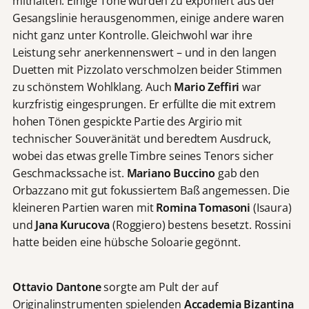
mithalten. Einige Töne wurden zu exponiert aus der
Gesangslinie herausgenommen, einige andere waren
nicht ganz unter Kontrolle. Gleichwohl war ihre
Leistung sehr anerkennenswert – und in den langen
Duetten mit Pizzolato verschmolzen beider Stimmen
zu schönstem Wohlklang. Auch
Mario Zeffiri
war
kurzfristig eingesprungen. Er erfüllte die mit extrem
hohen Tönen gespickte Partie des Argirio mit
technischer Souveränität und beredtem Ausdruck,
wobei das etwas grelle Timbre seines Tenors sicher
Geschmackssache ist.
Mariano Buccino
gab den
Orbazzano mit gut fokussiertem Baß angemessen. Die
kleineren Partien waren mit
Romina Tomasoni
(Isaura)
und
Jana Kurucova
(Roggiero) bestens besetzt. Rossini
hatte beiden eine hübsche Soloarie gegönnt.
Ottavio Dantone
sorgte am Pult der auf
Originalinstrumenten spielenden
Accademia Bizantina