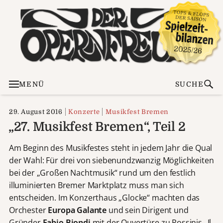
MENÜ
SUCHE
29. August 2016
Konzerte
Musikfest Bremen
„27. Musikfest Bremen“, Teil 2
Am Beginn des Musikfestes steht in jedem Jahr die Qual
der Wahl: Für drei von siebenundzwanzig Möglichkeiten
bei der „Großen Nachtmusik“ rund um den festlich
illuminierten Bremer Marktplatz muss man sich
entscheiden. Im Konzerthaus „Glocke“ machten das
Orchester
Europa Galante
und sein Dirigent und
Gründer
Fabio Biondi
mit der Ouvertüre zu Rossinis „Il