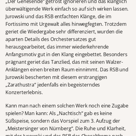
„Der Genesende“ getrost ignorieren und das klanglich
überwältigende Werk einfach so auf sich wirken lassen.
Jurowski und das RSB entfachten Klänge, die im
Fortissimo mit Urgewalt alles hinwegfegten. Trotzdem
geriet die Wiedergabe sehr differenziert, wurden die
aparten Details des Orchestersatzes gut
herausgearbeitet, das immer wiederkehrende
Anfangsmotiv gut in den Klang eingebettet. Besonders
prägnant geriet das Tanzlied, das mit seinen Walzer-
Anklängen einen breiten Raum einnimmt. Das RSB und
Jurowski bescherten mit diesem erstrangigen
„Zarathustra“ jedenfalls ein begeisterndes
Konzerterlebnis.
Kann man nach einem solchen Werk noch eine Zugabe
spielen? Man kann: Als „Nachtisch“ gab es keine
Süßspeise, sondern das Vorspiel zum 3. Aufzug der
„Meistersinger von Nürnberg“. Die Ruhe und Klarheit,
mit der Jurowski und das RSB das Choralthema nach