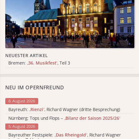
NEUESTER ARTIKEL
Bremen:
„
36. Musikfest
“
, Teil 3
NEU IM OPERNFREUND
6. August 2026
Bayreuth:
„
Rienzi
“
, Richard Wagner (dritte Besprechung)
Nürnberg: Tops und Flops –
„
Bilanz der Saison 2025/26
“
5. August 2026
Bayreuther Festspiele:
„
Das Rheingold
“
, Richard Wagner