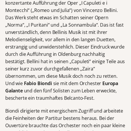
konzertante Aufführung der Oper „I Capuleti e i
Montecchi“ („Romeo und Julia“) von Vincenzo Bellini.
Das Werk steht etwas im Schatten seiner Opern
„Norma“, „I Puritani“ und „La Sonnambula“. Das ist fast
unverständlich, denn Bellinis Musik ist mit ihrer
Melodienseligkeit, vor allem in den langen Duetten,
erstrangig und unwiderstehlich. Dieser Eindruck wurde
durch die Aufführung in Oldenburg nachhaltig
bestätigt. Bellini hat in seinen „Capuleti“ einige Teile aus
seiner kurz zuvor durchgefallenen „Zaira“
übernommen, um diese Musik doch noch zu retten.
Und wie
Fabio Biondi
sie mit dem Orchester
Europa
Galante
und den fünf Solisten zum Leben erweckte,
bescherte ein traumhaftes Belcanto-Fest.
Biondi dirigierte mit energischem Zugriff und arbeitete
die Feinheiten der Partitur bestens heraus. Bei der
Ouvertüre brauchte das Orchester noch ein paar kleine