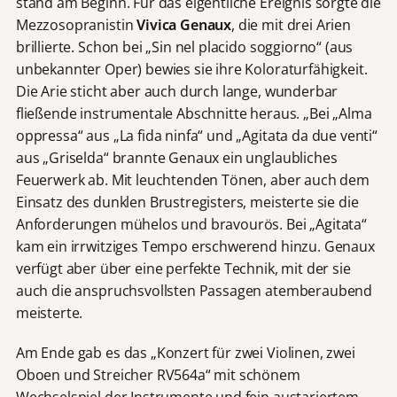
stand am Beginn. Für das eigentliche Ereignis sorgte die
Mezzosopranistin
Vivica Genaux
, die mit drei Arien
brillierte. Schon bei „Sin nel placido soggiorno“ (aus
unbekannter Oper) bewies sie ihre Koloraturfähigkeit.
Die Arie sticht aber auch durch lange, wunderbar
fließende instrumentale Abschnitte heraus. „Bei „Alma
oppressa“ aus „La fida ninfa“ und „Agitata da due venti“
aus „Griselda“ brannte Genaux ein unglaubliches
Feuerwerk ab. Mit leuchtenden Tönen, aber auch dem
Einsatz des dunklen Brustregisters, meisterte sie die
Anforderungen mühelos und bravourös. Bei „Agitata“
kam ein irrwitziges Tempo erschwerend hinzu. Genaux
verfügt aber über eine perfekte Technik, mit der sie
auch die anspruchsvollsten Passagen atemberaubend
meisterte.
Am Ende gab es das „Konzert für zwei Violinen, zwei
Oboen und Streicher RV564a“ mit schönem
Wechselspiel der Instrumente und fein austariertem