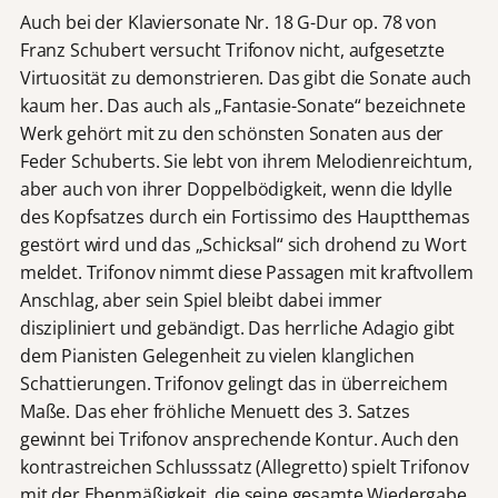
Auch bei der Klaviersonate Nr. 18 G-Dur op. 78 von
Franz Schubert versucht Trifonov nicht, aufgesetzte
Virtuosität zu demonstrieren. Das gibt die Sonate auch
kaum her. Das auch als „Fantasie-Sonate“ bezeichnete
Werk gehört mit zu den schönsten Sonaten aus der
Feder Schuberts. Sie lebt von ihrem Melodienreichtum,
aber auch von ihrer Doppelbödigkeit, wenn die Idylle
des Kopfsatzes durch ein Fortissimo des Hauptthemas
gestört wird und das „Schicksal“ sich drohend zu Wort
meldet. Trifonov nimmt diese Passagen mit kraftvollem
Anschlag, aber sein Spiel bleibt dabei immer
diszipliniert und gebändigt. Das herrliche Adagio gibt
dem Pianisten Gelegenheit zu vielen klanglichen
Schattierungen. Trifonov gelingt das in überreichem
Maße. Das eher fröhliche Menuett des 3. Satzes
gewinnt bei Trifonov ansprechende Kontur. Auch den
kontrastreichen Schlusssatz (Allegretto) spielt Trifonov
mit der Ebenmäßigkeit, die seine gesamte Wiedergabe