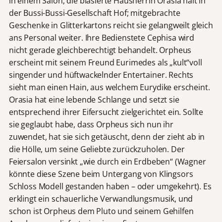
in einem Salon; die blasierte Hausherrin Orasia hält in
der Bussi-Bussi-Gesellschaft Hof; mitgebrachte
Geschenke in Glitterkartons reicht sie gelangweilt gleich
ans Personal weiter. Ihre Bedienstete Cephisa wird
nicht gerade gleichberechtigt behandelt. Orpheus
erscheint mit seinem Freund Eurimedes als „kult“voll
singender und hüftwackelnder Entertainer. Rechts
sieht man einen Hain, aus welchem Eurydike erscheint.
Orasia hat eine lebende Schlange und setzt sie
entsprechend ihrer Eifersucht zielgerichtet ein. Sollte
sie geglaubt habe, dass Orpheus sich nun ihr
zuwendet, hat sie sich getäuscht, denn der zieht ab in
die Hölle, um seine Geliebte zurückzuholen. Der
Feiersalon versinkt „wie durch ein Erdbeben“ (Wagner
könnte diese Szene beim Untergang von Klingsors
Schloss Modell gestanden haben – oder umgekehrt). Es
erklingt ein schauerliche Verwandlungsmusik, und
schon ist Orpheus dem Pluto und seinem Gehilfen