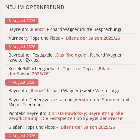
NEU IM OPERNFREUND
6. August 2026
Bayreuth:
„
Rienzi
“
, Richard Wagner (dritte Besprechung)
Nürnberg: Tops und Flops –
„
Bilanz der Saison 2025/26
“
5. August 2026
Bayreuther Festspiele:
„
Das Rheingold
“
, Richard Wagner
(zweiter Zyklus)
Krefeld/Mönchengladbach: Tops und Flops –
„
Bilanz
der Saison 2025/26
“
4. August 2026
Bayreuth:
„
Rienzi
“
, Richard Wagner (zweite Vorstellung)
Bayreuth: Gedenkveranstaltung
„
Verstummte Stimmen
“
mit
Michel Friedman
Pionteks Bayreuth:
„
Christa Pawlofsky: Bayreuths große
Verpflichtung - Die Festspielzeit im Spiegel der Presse
“
Gießen: Tops und Flops –
„
Bilanz der Saison 2025/26
“
3. August 2026