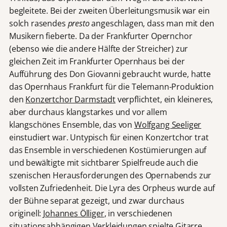
begleitete. Bei der zweiten Überleitungsmusik war ein
solch rasendes
presto
angeschlagen, dass man mit den
Musikern fieberte. Da der Frankfurter Opernchor
(ebenso wie die andere Hälfte der Streicher) zur
gleichen Zeit im Frankfurter Opernhaus bei der
Aufführung des Don Giovanni gebraucht wurde, hatte
das Opernhaus Frankfurt für die Telemann-Produktion
den
Konzertchor Darmstadt
verpflichtet, ein kleineres,
aber durchaus klangstarkes und vor allem
klangschönes Ensemble, das von
Wolfgang Seeliger
einstudiert war. Untypisch für einen Konzertchor trat
das Ensemble in verschiedenen Kostümierungen auf
und bewältigte mit sichtbarer Spielfreude auch die
szenischen Herausforderungen des Opernabends zur
vollsten Zufriedenheit. Die Lyra des Orpheus wurde auf
der Bühne separat gezeigt, und zwar durchaus
originell:
Johannes Ölliger
, in verschiedenen
situationsabhängigen Verkleidungen spielte Gitarre,