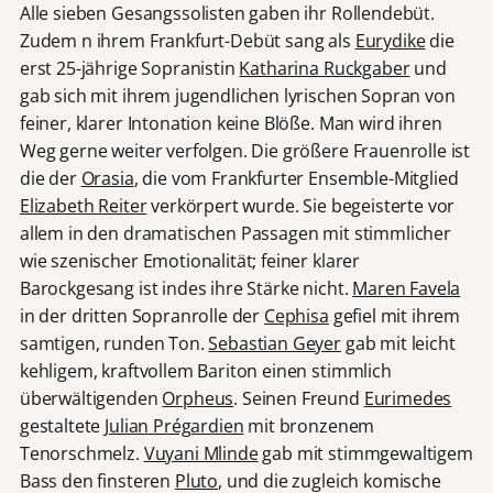
Alle sieben Gesangssolisten gaben ihr Rollendebüt.
Zudem n ihrem Frankfurt-Debüt sang als
Eurydike
die
erst 25-jährige Sopranistin
Katharina Ruckgaber
und
gab sich mit ihrem jugendlichen lyrischen Sopran von
feiner, klarer Intonation keine Blöße. Man wird ihren
Weg gerne weiter verfolgen. Die größere Frauenrolle ist
die der
Orasia
, die vom Frankfurter Ensemble-Mitglied
Elizabeth Reiter
verkörpert wurde. Sie begeisterte vor
allem in den dramatischen Passagen mit stimmlicher
wie szenischer Emotionalität; feiner klarer
Barockgesang ist indes ihre Stärke nicht.
Maren Favela
in der dritten Sopranrolle der
Cephisa
gefiel mit ihrem
samtigen, runden Ton.
Sebastian Geyer
gab mit leicht
kehligem, kraftvollem Bariton einen stimmlich
überwältigenden
Orpheus
. Seinen Freund
Eurimedes
gestaltete
Julian Prégardien
mit bronzenem
Tenorschmelz.
Vuyani Mlinde
gab mit stimmgewaltigem
Bass den finsteren
Pluto
, und die zugleich komische