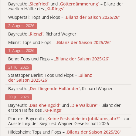
Bayreuth:
„
Siegfried
“
und
„
Götterdämmerung
“
– Bilanz der
zweiten Hälfte des
„
KI-Rings
“
Wuppertal: Tops und Flops –
„
Bilanz der Saison 2025/26
“
2. August 2026
Bayreuth:
„
Rienzi
“
, Richard Wagner
Mainz: Tops und Flops –
„
Bilanz der Saison 2025/26
“
1. August 2026
Bonn: Tops und Flops –
„
Bilanz der Saison 2025/26
“
31. Juli 2026
Staatsoper Berlin: Tops und Flops –
„
Bilanz
der Saison 2025/26
“
Bayreuth:
„
Der fliegende Holländer
“
, Richard Wagner
30. Juli 2026
Bayreuth:
„
Das Rheingold
“
und
„
Die Walküre
“
- Bilanz der
ersten Hälfte des
„
KI-Rings
“
Pionteks Bayreuth:
„
Keine Festspiele im Jubiläumsjahr?
“
- zur
Ausstellung der Siegfried-Wagner-Gesellschaft 2026
Hildesheim: Tops und Flops –
„
Bilanz der Saison 2025/26
“