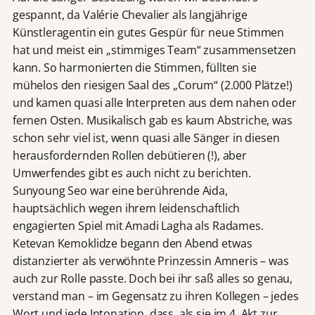
gespannt, da Valérie Chevalier als langjährige
Künstleragentin ein gutes Gespür für neue Stimmen
hat und meist ein „stimmiges Team“ zusammensetzen
kann. So harmonierten die Stimmen, füllten sie
mühelos den riesigen Saal des „Corum“ (2.000 Plätze!)
und kamen quasi alle Interpreten aus dem nahen oder
fernen Osten. Musikalisch gab es kaum Abstriche, was
schon sehr viel ist, wenn quasi alle Sänger in diesen
herausfordernden Rollen debütieren (!), aber
Umwerfendes gibt es auch nicht zu berichten.
Sunyoung Seo war eine berührende Aida,
hauptsächlich wegen ihrem leidenschaftlich
engagierten Spiel mit Amadi Lagha als Radames.
Ketevan Kemoklidze begann den Abend etwas
distanzierter als verwöhnte Prinzessin Amneris – was
auch zur Rolle passte. Doch bei ihr saß alles so genau,
verstand man – im Gegensatz zu ihren Kollegen – jedes
Wort und jede Intonation, dass, als sie im 4. Akt zur