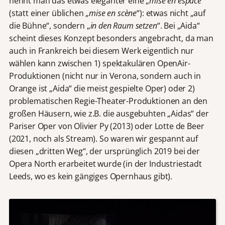
nennt man das etwas eleganter eine „
mise en espace
“
(statt einer üblichen „
mise en scène
“): etwas nicht „auf
die Bühne“, sondern „
in den Raum setzen
“. Bei „Aida“
scheint dieses Konzept besonders angebracht, da man
auch in Frankreich bei diesem Werk eigentlich nur
wählen kann zwischen 1) spektakulären OpenAir-
Produktionen (nicht nur in Verona, sondern auch in
Orange ist „Aida“ die meist gespielte Oper) oder 2)
problematischen Regie-Theater-Produktionen an den
großen Häusern, wie z.B. die ausgebuhten „Aidas“ der
Pariser Oper von Olivier Py (2013) oder Lotte de Beer
(2021, noch als Stream). So waren wir gespannt auf
diesen „dritten Weg“, der ursprünglich 2019 bei der
Opera North erarbeitet wurde (in der Industriestadt
Leeds, wo es kein gängiges Opernhaus gibt).