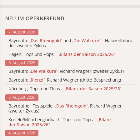
NEU IM OPERNFREUND
7. August 2026
Bayreuth:
„
Das Rheingold
“
und
„
Die Walküre
“
– Halbzeitbilanz
des zweiten Zyklus
Hagen: Tops und Flops –
„
Bilanz der Saison 2025/26
“
6. August 2026
Bayreuth:
„
Die Walküre
“
, Richard Wagner (zweiter Zyklus)
Bayreuth:
„
Rienzi
“
, Richard Wagner (dritte Besprechung)
Nürnberg: Tops und Flops –
„
Bilanz der Saison 2025/26
“
5. August 2026
Bayreuther Festspiele:
„
Das Rheingold
“
, Richard Wagner
(zweiter Zyklus)
Krefeld/Mönchengladbach: Tops und Flops –
„
Bilanz
der Saison 2025/26
“
4. August 2026