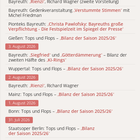
Bayreuth:
„
Rienzi
“
, Richard Wagner (zweite Vorstellung)
Bayreuth: Gedenkveranstaltung
„
Verstummte Stimmen
“
mit
Michel Friedman
Pionteks Bayreuth:
„
Christa Pawlofsky: Bayreuths große
Verpflichtung - Die Festspielzeit im Spiegel der Presse
“
Gießen: Tops und Flops –
„
Bilanz der Saison 2025/26
“
3. August 2026
Bayreuth:
„
Siegfried
“
und
„
Götterdämmerung
“
– Bilanz der
zweiten Hälfte des
„
KI-Rings
“
Wuppertal: Tops und Flops –
„
Bilanz der Saison 2025/26
“
2. August 2026
Bayreuth:
„
Rienzi
“
, Richard Wagner
Mainz: Tops und Flops –
„
Bilanz der Saison 2025/26
“
1. August 2026
Bonn: Tops und Flops –
„
Bilanz der Saison 2025/26
“
31. Juli 2026
Staatsoper Berlin: Tops und Flops –
„
Bilanz
der Saison 2025/26
“