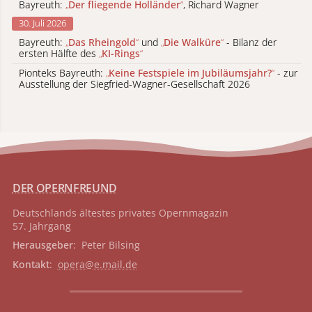
Bayreuth:
„
Der fliegende Holländer
“
, Richard Wagner
30. Juli 2026
Bayreuth:
„
Das Rheingold
“
und
„
Die Walküre
“
- Bilanz der
ersten Hälfte des
„
KI-Rings
“
Pionteks Bayreuth:
„
Keine Festspiele im Jubiläumsjahr?
“
- zur
Ausstellung der Siegfried-Wagner-Gesellschaft 2026
DER OPERNFREUND
Deutschlands ältestes privates
Opernmagazin
57. Jahrgang
Herausgeber
: Peter Bilsing
Kontakt
:
opera@e.mail.de