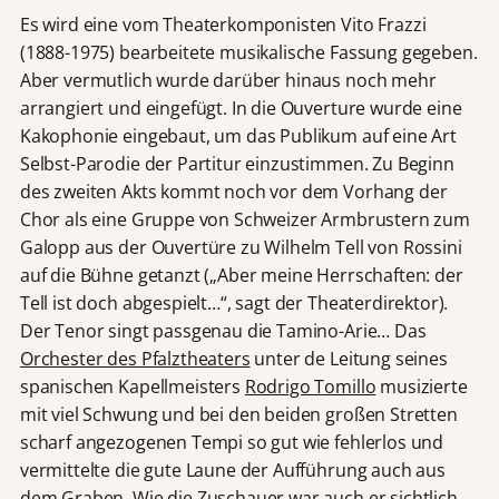
Es wird eine vom Theaterkomponisten Vito Frazzi
(1888-1975) bearbeitete musikalische Fassung gegeben.
Aber vermutlich wurde darüber hinaus noch mehr
arrangiert und eingefügt. In die Ouverture wurde eine
Kakophonie eingebaut, um das Publikum auf eine Art
Selbst-Parodie der Partitur einzustimmen. Zu Beginn
des zweiten Akts kommt noch vor dem Vorhang der
Chor als eine Gruppe von Schweizer Armbrustern zum
Galopp aus der Ouvertüre zu Wilhelm Tell von Rossini
auf die Bühne getanzt („Aber meine Herrschaften: der
Tell ist doch abgespielt…“, sagt der Theaterdirektor).
Der Tenor singt passgenau die Tamino-Arie… Das
Orchester des Pfalztheaters
unter de Leitung seines
spanischen Kapellmeisters
Rodrigo Tomillo
musizierte
mit viel Schwung und bei den beiden großen Stretten
scharf angezogenen Tempi so gut wie fehlerlos und
vermittelte die gute Laune der Aufführung auch aus
dem Graben. Wie die Zuschauer war auch er sichtlich