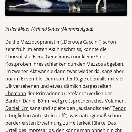
In der Mitte: Wieland Satter (Mamma Agata)
Da die
Mezzosopranistin
(„Dorotea Caccini“) schon
sehr früh im ersten Akt hinschmiss, konnte die
Chorsolistin
Elena Gerasimova
nur kleine Solo-
Kostproben ihres schlanken dunklen Mezzos abgeben.
Im zweiten Akt war sie dann zwar wieder da, sang aber
nur im Ensemble. Dem von der Regie ebenfalls mit viel
Ulk versehenen und etwas dämlich dargestellten
Ehemann
der Primadonna („Stefano“) verlieh der
Bariton
Daniel Böhm
viel großsprecherisches Volumen.
Daniel Kim
sang und spielte den „ausländischen“
Tenor
(„Guglielmo Antolstoinoloff“), was naturgemäß schon
bei der ersten Erwähnung zu Heiterkeit führte. Das
Urteil des Impresarios, den könne man ohnehin nicht