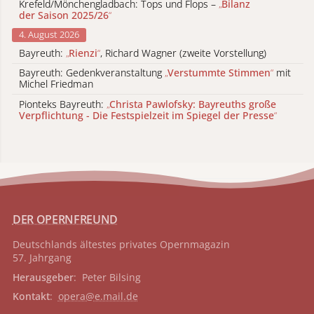
Krefeld/Mönchengladbach: Tops und Flops –
„
Bilanz
der Saison 2025/26
“
4. August 2026
Bayreuth:
„
Rienzi
“
, Richard Wagner (zweite Vorstellung)
Bayreuth: Gedenkveranstaltung
„
Verstummte Stimmen
“
mit
Michel Friedman
Pionteks Bayreuth:
„
Christa Pawlofsky: Bayreuths große
Verpflichtung - Die Festspielzeit im Spiegel der Presse
“
DER OPERNFREUND
Deutschlands ältestes privates
Opernmagazin
57. Jahrgang
Herausgeber
: Peter Bilsing
Kontakt
:
opera@e.mail.de