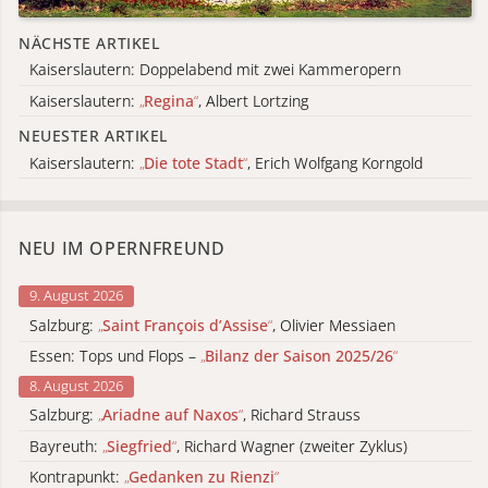
NÄCHSTE ARTIKEL
Kaiserslautern: Doppelabend mit zwei Kammeropern
Kaiserslautern:
„
Regina
“
, Albert Lortzing
NEUESTER ARTIKEL
Kaiserslautern:
„
Die tote Stadt
“
, Erich Wolfgang Korngold
NEU IM OPERNFREUND
9. August 2026
Salzburg:
„
Saint François d’Assise
“
, Olivier Messiaen
Essen: Tops und Flops –
„
Bilanz der Saison 2025/26
“
8. August 2026
Salzburg:
„
Ariadne auf Naxos
“
, Richard Strauss
Bayreuth:
„
Siegfried
“
, Richard Wagner (zweiter Zyklus)
Kontrapunkt:
„
Gedanken zu Rienzi
“