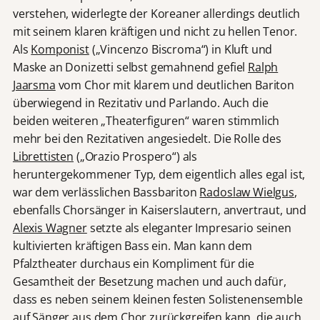
verstehen, widerlegte der Koreaner allerdings deutlich
mit seinem klaren kräftigen und nicht zu hellen Tenor.
Als
Komponist
(„Vincenzo Biscroma“) in Kluft und
Maske an Donizetti selbst gemahnend gefiel
Ralph
Jaarsma
vom Chor mit klarem und deutlichen Bariton
überwiegend in Rezitativ und Parlando. Auch die
beiden weiteren „Theaterfiguren“ waren stimmlich
mehr bei den Rezitativen angesiedelt. Die Rolle des
Librettisten
(„Orazio Prospero“) als
heruntergekommener Typ, dem eigentlich alles egal ist,
war dem verlässlichen Bassbariton
Radoslaw Wielgus
,
ebenfalls Chorsänger in Kaiserslautern, anvertraut, und
Alexis Wagner
setzte als eleganter Impresario seinen
kultivierten kräftigen Bass ein. Man kann dem
Pfalztheater durchaus ein Kompliment für die
Gesamtheit der Besetzung machen und auch dafür,
dass es neben seinem kleinen festen Solistenensemble
auf Sänger aus dem Chor zurückgreifen kann, die auch