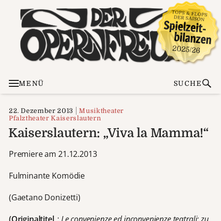
MENÜ
SUCHE
22. Dezember 2013
Musiktheater
Pfalztheater Kaiserslautern
Kaiserslautern: „Viva la Mamma!“
Premiere am 21.12.2013
Fulminante Komödie
(Gaetano Donizetti)
(Originaltitel
:
Le convenienze ed inconvenienze teatrali; zu