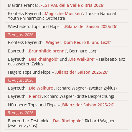
Martina Franca:
„
FESTIVAL della Valle d’Itria 2026
“
Pionteks Bayreuth
„
Magische Musiken
“
, Turkish National
Youth Philharmonic Orchestra
Wiesbaden: Tops und Flops –
„
Bilanz der Saison 2025/26
“
7. August 2026
Pionteks Bayreuth:
„
Wagner, Dom Pedro II. und Liszt
“
Bayreuth:
„
Brünnhilde brennt
“
, Bernhard Lang
Bayreuth:
„
Das Rheingold
“
und
„
Die Walküre
“
– Halbzeitbilanz
des zweiten Zyklus
Hagen: Tops und Flops –
„
Bilanz der Saison 2025/26
“
6. August 2026
Bayreuth:
„
Die Walküre
“
, Richard Wagner (zweiter Zyklus)
Bayreuth:
„
Rienzi
“
, Richard Wagner (dritte Besprechung)
Nürnberg: Tops und Flops –
„
Bilanz der Saison 2025/26
“
5. August 2026
Bayreuther Festspiele:
„
Das Rheingold
“
, Richard Wagner
(zweiter Zyklus)