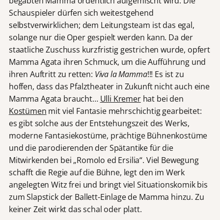
begabten Mamma ordentlich aufgemischt wird. Die
Schauspieler dürfen sich weitestgehend
selbstverwirklichen; dem Leitungsteam ist das egal,
solange nur die Oper gespielt werden kann. Da der
staatliche Zuschuss kurzfristig gestrichen wurde, opfert
Mamma Agata ihren Schmuck, um die Aufführung und
ihren Auftritt zu retten:
Viva la Mamma
!!! Es ist zu
hoffen, dass das Pfalztheater in Zukunft nicht auch eine
Mamma Agata braucht…
Ulli Kremer
hat bei den
Kostümen
mit viel Fantasie mehrschichtig gearbeitet:
es gibt solche aus der Entstehungszeit des Werks,
moderne Fantasiekostüme, prächtige Bühnenkostüme
und die parodierenden der Spätantike für die
Mitwirkenden bei „Romolo ed Ersilia“. Viel Bewegung
schafft die Regie auf die Bühne, legt den im Werk
angelegten Witz frei und bringt viel Situationskomik bis
zum Slapstick der Ballett-Einlage de Mamma hinzu. Zu
keiner Zeit wirkt das schal oder platt.