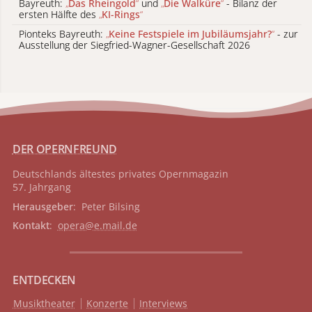
Bayreuth:
„
Das Rheingold
“
und
„
Die Walküre
“
- Bilanz der
ersten Hälfte des
„
KI-Rings
“
Pionteks Bayreuth:
„
Keine Festspiele im Jubiläumsjahr?
“
- zur
Ausstellung der Siegfried-Wagner-Gesellschaft 2026
DER OPERNFREUND
Deutschlands ältestes privates
Opernmagazin
57. Jahrgang
Herausgeber
: Peter Bilsing
Kontakt
:
opera@e.mail.de
ENTDECKEN
Musiktheater
Konzerte
Interviews