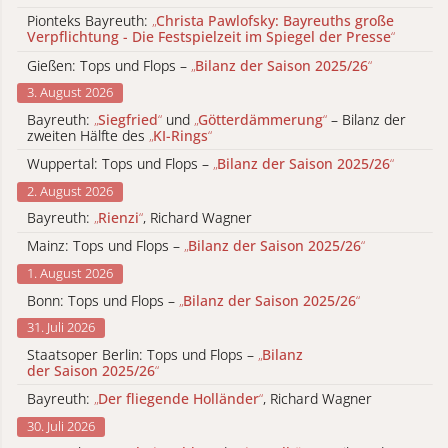
Pionteks Bayreuth:
„
Christa Pawlofsky: Bayreuths große
Verpflichtung - Die Festspielzeit im Spiegel der Presse
“
Gießen: Tops und Flops –
„
Bilanz der Saison 2025/26
“
3. August 2026
Bayreuth:
„
Siegfried
“
und
„
Götterdämmerung
“
– Bilanz der
zweiten Hälfte des
„
KI-Rings
“
Wuppertal: Tops und Flops –
„
Bilanz der Saison 2025/26
“
2. August 2026
Bayreuth:
„
Rienzi
“
, Richard Wagner
Mainz: Tops und Flops –
„
Bilanz der Saison 2025/26
“
1. August 2026
Bonn: Tops und Flops –
„
Bilanz der Saison 2025/26
“
31. Juli 2026
Staatsoper Berlin: Tops und Flops –
„
Bilanz
der Saison 2025/26
“
Bayreuth:
„
Der fliegende Holländer
“
, Richard Wagner
30. Juli 2026