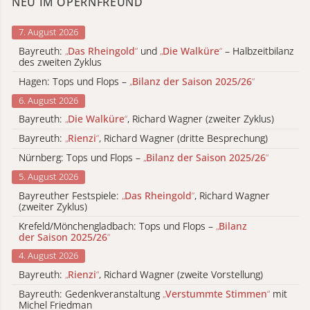
NEU IM OPERNFREUND
7. August 2026
Bayreuth:
„
Das Rheingold
“
und
„
Die Walküre
“
– Halbzeitbilanz
des zweiten Zyklus
Hagen: Tops und Flops –
„
Bilanz der Saison 2025/26
“
6. August 2026
Bayreuth:
„
Die Walküre
“
, Richard Wagner (zweiter Zyklus)
Bayreuth:
„
Rienzi
“
, Richard Wagner (dritte Besprechung)
Nürnberg: Tops und Flops –
„
Bilanz der Saison 2025/26
“
5. August 2026
Bayreuther Festspiele:
„
Das Rheingold
“
, Richard Wagner
(zweiter Zyklus)
Krefeld/Mönchengladbach: Tops und Flops –
„
Bilanz
der Saison 2025/26
“
4. August 2026
Bayreuth:
„
Rienzi
“
, Richard Wagner (zweite Vorstellung)
Bayreuth: Gedenkveranstaltung
„
Verstummte Stimmen
“
mit
Michel Friedman