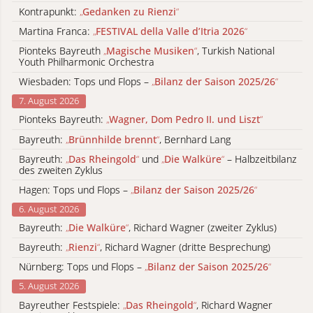
Kontrapunkt:
„
Gedanken zu Rienzi
“
Martina Franca:
„
FESTIVAL della Valle d’Itria 2026
“
Pionteks Bayreuth
„
Magische Musiken
“
, Turkish National
Youth Philharmonic Orchestra
Wiesbaden: Tops und Flops –
„
Bilanz der Saison 2025/26
“
7. August 2026
Pionteks Bayreuth:
„
Wagner, Dom Pedro II. und Liszt
“
Bayreuth:
„
Brünnhilde brennt
“
, Bernhard Lang
Bayreuth:
„
Das Rheingold
“
und
„
Die Walküre
“
– Halbzeitbilanz
des zweiten Zyklus
Hagen: Tops und Flops –
„
Bilanz der Saison 2025/26
“
6. August 2026
Bayreuth:
„
Die Walküre
“
, Richard Wagner (zweiter Zyklus)
Bayreuth:
„
Rienzi
“
, Richard Wagner (dritte Besprechung)
Nürnberg: Tops und Flops –
„
Bilanz der Saison 2025/26
“
5. August 2026
Bayreuther Festspiele:
„
Das Rheingold
“
, Richard Wagner