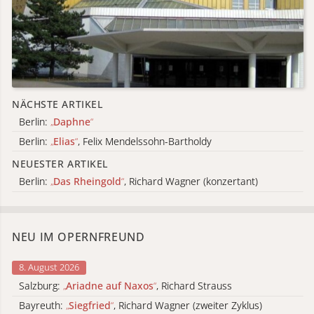
NÄCHSTE ARTIKEL
Berlin:
„
Daphne
“
Berlin:
„
Elias
“
, Felix Mendelssohn-Bartholdy
NEUESTER ARTIKEL
Berlin:
„
Das Rheingold
“
, Richard Wagner (konzertant)
NEU IM OPERNFREUND
8. August 2026
Salzburg:
„
Ariadne auf Naxos
“
, Richard Strauss
Bayreuth:
„
Siegfried
“
, Richard Wagner (zweiter Zyklus)