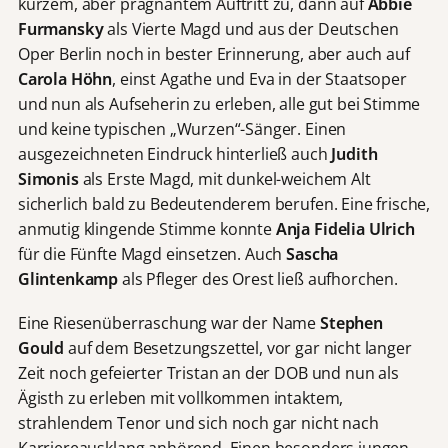
kurzem, aber prägnantem Auftritt zu, dann auf
Abbie
Furmansky
als Vierte Magd und aus der Deutschen
Oper Berlin noch in bester Erinnerung, aber auch auf
Carola Höhn
, einst Agathe und Eva in der Staatsoper
und nun als Aufseherin zu erleben, alle gut bei Stimme
und keine typischen „Wurzen“-Sänger. Einen
ausgezeichneten Eindruck hinterließ auch
Judith
Simonis
als Erste Magd, mit dunkel-weichem Alt
sicherlich bald zu Bedeutenderem berufen. Eine frische,
anmutig klingende Stimme konnte
Anja Fidelia Ulrich
für die Fünfte Magd einsetzen. Auch
Sascha
Glintenkamp
als Pfleger des Orest ließ aufhorchen.
Eine Riesenüberraschung war der Name
Stephen
Gould
auf dem Besetzungszettel, vor gar nicht langer
Zeit noch gefeierter Tristan an der DOB und nun als
Ägisth zu erleben mit vollkommen intaktem,
strahlendem Tenor und sich noch gar nicht nach