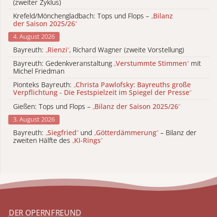
(zweiter Zyklus)
Krefeld/Mönchengladbach: Tops und Flops –
„
Bilanz
der Saison 2025/26
“
4. August 2026
Bayreuth:
„
Rienzi
“
, Richard Wagner (zweite Vorstellung)
Bayreuth: Gedenkveranstaltung
„
Verstummte Stimmen
“
mit
Michel Friedman
Pionteks Bayreuth:
„
Christa Pawlofsky: Bayreuths große
Verpflichtung - Die Festspielzeit im Spiegel der Presse
“
Gießen: Tops und Flops –
„
Bilanz der Saison 2025/26
“
3. August 2026
Bayreuth:
„
Siegfried
“
und
„
Götterdämmerung
“
– Bilanz der
zweiten Hälfte des
„
KI-Rings
“
DER OPERNFREUND