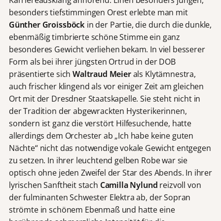
Karriereausklang anhörend. Einen besonders jungen,
besonders tiefstimmingen Orest erlebte man mit
Günther Groissböck
in der Partie, die durch die dunkle,
ebenmäßig timbrierte schöne Stimme ein ganz
besonderes Gewicht verliehen bekam. In viel besserer
Form als bei ihrer jüngsten Ortrud in der DOB
präsentierte sich
Waltraud Meier
als Klytämnestra,
auch frischer klingend als vor einiger Zeit am gleichen
Ort mit der Dresdner Staatskapelle. Sie steht nicht in
der Tradition der abgewrackten Hysterikerinnen,
sondern ist ganz die verstört Hilfesuchende, hatte
allerdings dem Orchester ab „Ich habe keine guten
Nächte“ nicht das notwendige vokale Gewicht entgegen
zu setzen. In ihrer leuchtend gelben Robe war sie
optisch ohne jeden Zweifel der Star des Abends. In ihrer
lyrischen Sanftheit stach
Camilla Nylund
reizvoll von
der fulminanten Schwester Elektra ab, der Sopran
strömte in schönem Ebenmaß und hatte eine