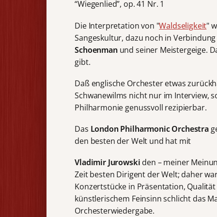
“Wiegenlied”, op. 41 Nr. 1
Die Interpretation von "
Waldseligkeit
" 
Sangeskultur, dazu noch in Verbindun
Schoenman
und seiner Meistergeige. D
gibt.
Daß englische Orchester etwas zurückha
Schwanewilms nicht nur im Interview, so
Philharmonie genussvoll rezipierbar.
Das
London Philharmonic Orchestra
ge
den besten der Welt und hat mit
Vladimir Jurowski
den – meiner Meinun
Zeit besten Dirigent der Welt; daher wa
Konzertstücke in Präsentation, Qualitä
künstlerischem Feinsinn schlicht das M
Orchesterwiedergabe.