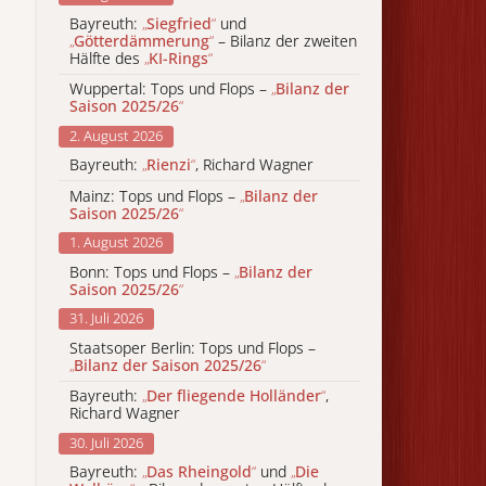
Bayreuth:
„
Siegfried
“
und
„
Götterdämmerung
“
– Bilanz der zweiten
Hälfte des
„
KI-Rings
“
Wuppertal: Tops und Flops –
„
Bilanz der
Saison 2025/26
“
2. August 2026
Bayreuth:
„
Rienzi
“
, Richard Wagner
Mainz: Tops und Flops –
„
Bilanz der
Saison 2025/26
“
1. August 2026
Bonn: Tops und Flops –
„
Bilanz der
Saison 2025/26
“
31. Juli 2026
Staatsoper Berlin: Tops und Flops –
„
Bilanz der Saison 2025/26
“
Bayreuth:
„
Der fliegende Holländer
“
,
Richard Wagner
30. Juli 2026
Bayreuth:
„
Das Rheingold
“
und
„
Die