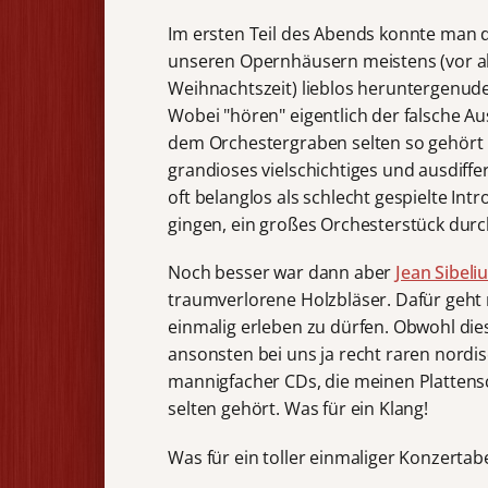
Im ersten Teil des Abends konnte man di
unseren Opernhäusern meistens (vor a
Weihnachtszeit) lieblos heruntergenude
Wobei "hören" eigentlich der falsche Au
dem Orchestergraben selten so gehört 
grandioses vielschichtiges und ausdiffe
oft belanglos als schlecht gespielte I
gingen, ein großes Orchesterstück dur
Noch besser war dann aber
Jean Sibeli
traumverlorene Holzbläser. Dafür geht
einmalig erleben zu dürfen. Obwohl die
ansonsten bei uns ja recht raren nordi
mannigfacher CDs, die meinen Plattensch
selten gehört. Was für ein Klang!
Was für ein toller einmaliger Konzertab