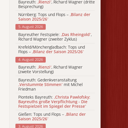
Bayreuth:
„
Rienzi
“
, Richard Wagner (dritte
Besprechung)
Nürnberg: Tops und Flops –
„
Bilanz der
Saison 2025/26
“
5. August 2026
Bayreuther Festspiele:
„
Das Rheingold
“
,
Richard Wagner (zweiter Zyklus)
Krefeld/Mönchengladbach: Tops und
Flops –
„
Bilanz der Saison 2025/26
“
4. August 2026
Bayreuth:
„
Rienzi
“
, Richard Wagner
(zweite Vorstellung)
Bayreuth: Gedenkveranstaltung
„
Verstummte Stimmen
“
mit Michel
Friedman
Pionteks Bayreuth:
„
Christa Pawlofsky:
Bayreuths große Verpflichtung - Die
Festspielzeit im Spiegel der Presse
“
Gießen: Tops und Flops –
„
Bilanz der
Saison 2025/26
“
3. August 2026