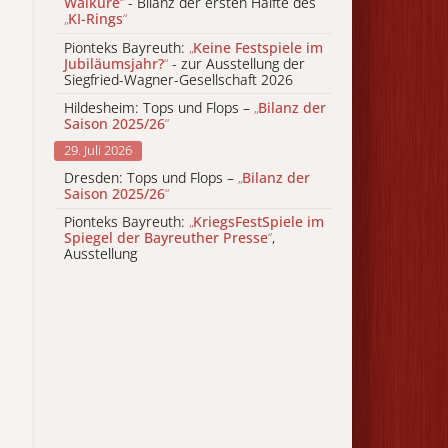
Walküre
“
- Bilanz der ersten Hälfte des
„
KI-Rings
“
Pionteks Bayreuth:
„
Keine Festspiele im
Jubiläumsjahr?
“
- zur Ausstellung der
Siegfried-Wagner-Gesellschaft 2026
Hildesheim: Tops und Flops –
„
Bilanz der
Saison 2025/26
“
29. Juli 2026
Dresden: Tops und Flops –
„
Bilanz der
Saison 2025/26
“
Pionteks Bayreuth:
„
KriegsFestSpiele im
Spiegel der Bayreuther Presse
“
,
Ausstellung