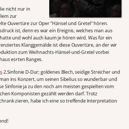
e nicht nur in
llem zur
lte Ouvertüre zur Oper "Hänsel und Gretel" hören.
sdruck ist, denn es war ein Ereignis, welches man aus
hatte und wohl auch kaum je hören wird. Was für ein
renziertes Klanggemälde ist diese Ouvertüre, an der wir
ntroduktion zum Weihnachts-Hänsel-und-Gretel vorbei
chaus esrten Ranges.
us
2.Sinfonie D-Dur; goldenes Blech, seidige Streicher und
 man ins Konzert, um seinen Sibelius so wunderbar und
se Sinfonie ja zu den noch am meisten gespielten vom
schen Komponisten gezählt werden darf. Trotz
rank zieren, habe ich eine so treffende Interpretation
end!