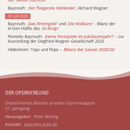
Bayreuth:
„
Der fliegende Holländer
“
, Richard Wagner
30. Juli 2026
Bayreuth:
„
Das Rheingold
“
und
„
Die Walküre
“
- Bilanz der
ersten Hälfte des
„
KI-Rings
“
Pionteks Bayreuth:
„
Keine Festspiele im Jubiläumsjahr?
“
- zur
Ausstellung der Siegfried-Wagner-Gesellschaft 2026
Hildesheim: Tops und Flops –
„
Bilanz der Saison 2025/26
“
DER OPERNFREUND
Deutschlands ältestes privates
Opernmagazin
57. Jahrgang
Herausgeber
: Peter Bilsing
Kontakt
:
opera@e.mail.de