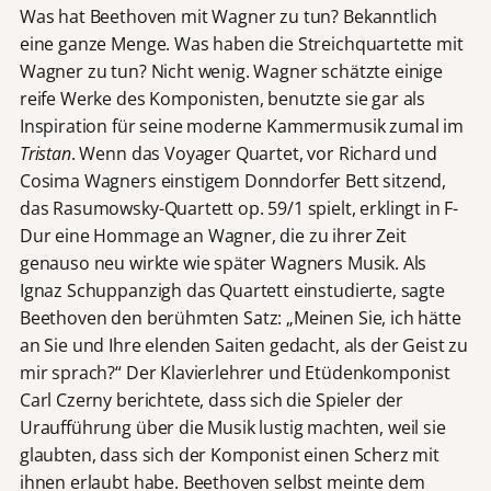
Was hat Beethoven mit Wagner zu tun? Bekanntlich
eine ganze Menge. Was haben die Streichquartette mit
Wagner zu tun? Nicht wenig. Wagner schätzte einige
reife Werke des Komponisten, benutzte sie gar als
Inspiration für seine moderne Kammermusik zumal im
Tristan
. Wenn das Voyager Quartet, vor Richard und
Cosima Wagners einstigem Donndorfer Bett sitzend,
das Rasumowsky-Quartett op. 59/1 spielt, erklingt in F-
Dur eine Hommage an Wagner, die zu ihrer Zeit
genauso neu wirkte wie später Wagners Musik. Als
Ignaz Schuppanzigh das Quartett einstudierte, sagte
Beethoven den berühmten Satz: „Meinen Sie, ich hätte
an Sie und Ihre elenden Saiten gedacht, als der Geist zu
mir sprach?“ Der Klavierlehrer und Etüdenkomponist
Carl Czerny berichtete, dass sich die Spieler der
Uraufführung über die Musik lustig machten, weil sie
glaubten, dass sich der Komponist einen Scherz mit
ihnen erlaubt habe. Beethoven selbst meinte dem