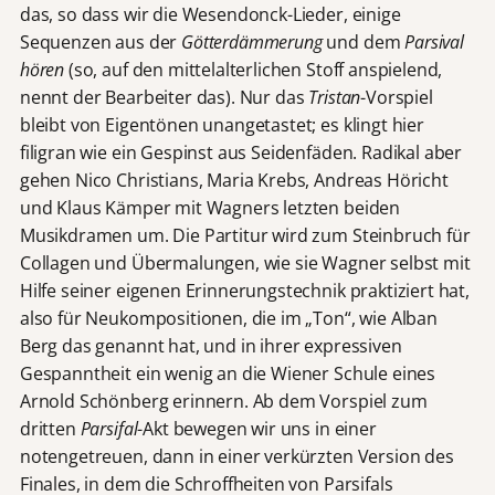
das, so dass wir die Wesendonck-Lieder, einige
Sequenzen aus der
Götterdämmerung
und dem
Parsival
hören
(so, auf den mittelalterlichen Stoff anspielend,
nennt der Bearbeiter das). Nur das
Tristan
-Vorspiel
bleibt von Eigentönen unangetastet; es klingt hier
filigran wie ein Gespinst aus Seidenfäden. Radikal aber
gehen Nico Christians, Maria Krebs, Andreas Höricht
und Klaus Kämper mit Wagners letzten beiden
Musikdramen um. Die Partitur wird zum Steinbruch für
Collagen und Übermalungen, wie sie Wagner selbst mit
Hilfe seiner eigenen Erinnerungstechnik praktiziert hat,
also für Neukompositionen, die im „Ton“, wie Alban
Berg das genannt hat, und in ihrer expressiven
Gespanntheit ein wenig an die Wiener Schule eines
Arnold Schönberg erinnern. Ab dem Vorspiel zum
dritten
Parsifal
-Akt bewegen wir uns in einer
notengetreuen, dann in einer verkürzten Version des
Finales, in dem die Schroffheiten von Parsifals