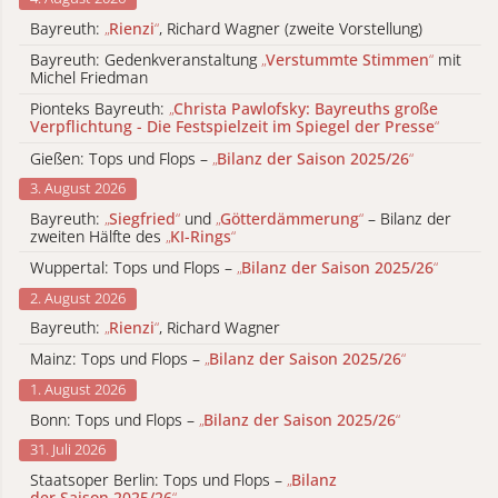
Bayreuth:
„
Rienzi
“
, Richard Wagner (zweite Vorstellung)
Bayreuth: Gedenkveranstaltung
„
Verstummte Stimmen
“
mit
Michel Friedman
Pionteks Bayreuth:
„
Christa Pawlofsky: Bayreuths große
Verpflichtung - Die Festspielzeit im Spiegel der Presse
“
Gießen: Tops und Flops –
„
Bilanz der Saison 2025/26
“
3. August 2026
Bayreuth:
„
Siegfried
“
und
„
Götterdämmerung
“
– Bilanz der
zweiten Hälfte des
„
KI-Rings
“
Wuppertal: Tops und Flops –
„
Bilanz der Saison 2025/26
“
2. August 2026
Bayreuth:
„
Rienzi
“
, Richard Wagner
Mainz: Tops und Flops –
„
Bilanz der Saison 2025/26
“
1. August 2026
Bonn: Tops und Flops –
„
Bilanz der Saison 2025/26
“
31. Juli 2026
Staatsoper Berlin: Tops und Flops –
„
Bilanz
der Saison 2025/26
“