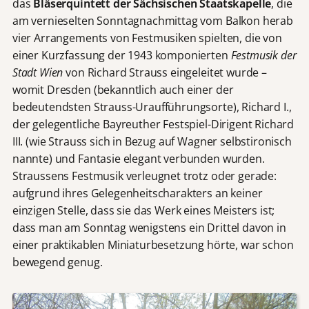
das
Bläserquintett der Sächsischen Staatskapelle
, die
am vernieselten Sonntagnachmittag vom Balkon herab
vier Arrangements von Festmusiken spielten, die von
einer Kurzfassung der 1943 komponierten
Festmusik der
Stadt Wien
von Richard Strauss eingeleitet wurde –
womit Dresden (bekanntlich auch einer der
bedeutendsten Strauss-Uraufführungsorte), Richard I.,
der gelegentliche Bayreuther Festspiel-Dirigent Richard
III. (wie Strauss sich in Bezug auf Wagner selbstironisch
nannte) und Fantasie elegant verbunden wurden.
Straussens Festmusik verleugnet trotz oder gerade:
aufgrund ihres Gelegenheitscharakters an keiner
einzigen Stelle, dass sie das Werk eines Meisters ist;
dass man am Sonntag wenigstens ein Drittel davon in
einer praktikablen Miniaturbesetzung hörte, war schon
bewegend genug.