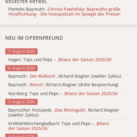
NEUESTER ARTIKEL
Pionteks Bayreuth:
„
Christa Pawlofsky: Bayreuths große
Verpflichtung - Die Festspielzeit im Spiegel der Presse
“
NEU IM OPERNFREUND
7. August 2026
Hagen: Tops und Flops –
„
Bilanz der Saison 2025/26
“
6. August 2026
Bayreuth:
„
Die Walküre
“
, Richard Wagner (zweiter Zyklus)
Bayreuth:
„
Rienzi
“
, Richard Wagner (dritte Besprechung)
Nürnberg: Tops und Flops –
„
Bilanz der Saison 2025/26
“
5. August 2026
Bayreuther Festspiele:
„
Das Rheingold
“
, Richard Wagner
(zweiter Zyklus)
Krefeld/Mönchengladbach: Tops und Flops –
„
Bilanz
der Saison 2025/26
“
4. August 2026