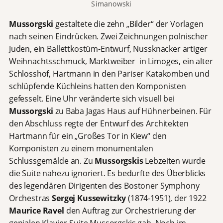
Simanowski
Mussorgski
gestaltete die zehn „Bilder“ der Vorlagen
nach seinen Eindrücken. Zwei Zeichnungen polnischer
Juden, ein Ballettkostüm-Entwurf, Nussknacker artiger
Weihnachtsschmuck, Marktweiber in Limoges, ein alter
Schlosshof, Hartmann in den Pariser Katakomben und
schlüpfende Küchleins hatten den Komponisten
gefesselt. Eine Uhr veränderte sich visuell bei
Mussorgski
zu Baba Jagas Haus auf Hühnerbeinen. Für
den Abschluss regte der Entwurf des Architekten
Hartmann für ein „Großes Tor in Kiew“ den
Komponisten zu einem monumentalen
Schlussgemälde an. Zu
Mussorgskis
Lebzeiten wurde
die Suite nahezu ignoriert. Es bedurfte des Überblicks
des legendären Dirigenten des Bostoner Symphony
Orchestras
Sergej Kussewitzky
(1874-1951), der 1922
Maurice Ravel
den Auftrag zur Orchestrierung der
genialen Klavier-Suite Mussorgskis gab. Noch im