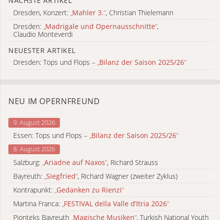
NÄCHSTE ARTIKEL
Dresden, Konzert:
„
Mahler 3.
“
, Christian Thielemann
Dresden:
„
Madrigale und Opernausschnitte
“
,
Claudio Monteverdi
NEUESTER ARTIKEL
Dresden: Tops und Flops –
„
Bilanz der Saison 2025/26
“
NEU IM OPERNFREUND
9. August 2026
Essen: Tops und Flops –
„
Bilanz der Saison 2025/26
“
8. August 2026
Salzburg:
„
Ariadne auf Naxos
“
, Richard Strauss
Bayreuth:
„
Siegfried
“
, Richard Wagner (zweiter Zyklus)
Kontrapunkt:
„
Gedanken zu Rienzi
“
Martina Franca:
„
FESTIVAL della Valle d’Itria 2026
“
Pionteks Bayreuth
„
Magische Musiken
“
, Turkish National Youth