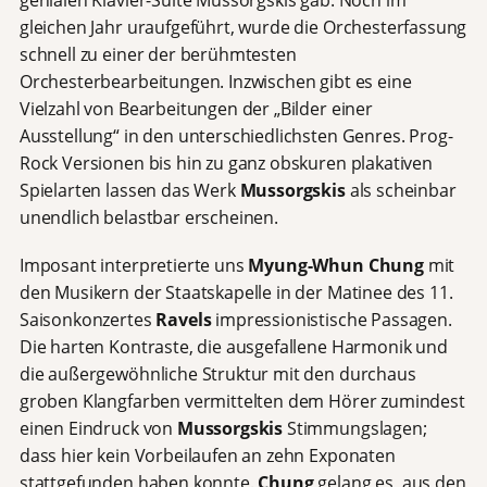
gleichen Jahr uraufgeführt, wurde die Orchesterfassung
schnell zu einer der berühmtesten
Orchesterbearbeitungen. Inzwischen gibt es eine
Vielzahl von Bearbeitungen der „Bilder einer
Ausstellung“ in den unterschiedlichsten Genres. Prog-
Rock Versionen bis hin zu ganz obskuren plakativen
Spielarten lassen das Werk
Mussorgskis
als scheinbar
unendlich belastbar erscheinen.
Imposant interpretierte uns
Myung-Whun Chung
mit
den Musikern der Staatskapelle in der Matinee des 11.
Saisonkonzertes
Ravels
impressionistische Passagen.
Die harten Kontraste, die ausgefallene Harmonik und
die außergewöhnliche Struktur mit den durchaus
groben Klangfarben vermittelten dem Hörer zumindest
einen Eindruck von
Mussorgskis
Stimmungslagen;
dass hier kein Vorbeilaufen an zehn Exponaten
stattgefunden haben konnte.
Chung
gelang es, aus den