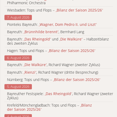
Philharmonic Orchestra
Wiesbaden: Tops und Flops –
„
Bilanz der Saison 2025/26
“
7. August 2026
Pionteks Bayreuth:
„
Wagner, Dom Pedro II. und Liszt
“
Bayreuth:
„
Brünnhilde brennt
“
, Bernhard Lang
Bayreuth:
„
Das Rheingold
“
und
„
Die Walküre
“
– Halbzeitbilanz
des zweiten Zyklus
Hagen: Tops und Flops –
„
Bilanz der Saison 2025/26
“
6. August 2026
Bayreuth:
„
Die Walküre
“
, Richard Wagner (zweiter Zyklus)
Bayreuth:
„
Rienzi
“
, Richard Wagner (dritte Besprechung)
Nürnberg: Tops und Flops –
„
Bilanz der Saison 2025/26
“
5. August 2026
Bayreuther Festspiele:
„
Das Rheingold
“
, Richard Wagner (zweiter
Zyklus)
Krefeld/Mönchengladbach: Tops und Flops –
„
Bilanz
der Saison 2025/26
“
4. August 2026