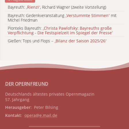
Bayreuth:
„
Rienzi
“
, Richard Wagner (zweite Vorstellung)
Bayreuth: Gedenkveranstaltung
„
Verstummte Stimmen
“
mit
Michel Friedman
Pionteks Bayreuth:
„
Christa Pawlofsky: Bayreuths große
Verpflichtung - Die Festspielzeit im Spiegel der Presse
“
Gießen: Tops und Flops –
„
Bilanz der Saison 2025/26
“
DER OPERNFREUND
Deutschlands ältestes privates
Opernmagazin
57. Jahrgang
Herausgeber
: Peter Bilsing
Kontakt
:
opera@e.mail.de