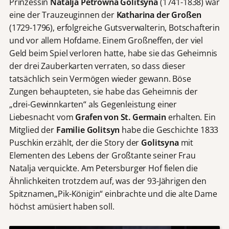
Prinzessin
Natalja Petrowna Golitsyna
(1741-1838) war
eine der Trauzeuginnen der
Katharina der Großen
(1729-1796), erfolgreiche Gutsverwalterin, Botschafterin
und vor allem Hofdame. Einem Großneffen, der viel
Geld beim Spiel verloren hatte, habe sie das Geheimnis
der drei Zauberkarten verraten, so dass dieser
tatsächlich sein Vermögen wieder gewann. Böse
Zungen behaupteten, sie habe das Geheimnis der
„drei-Gewinnkarten“ als Gegenleistung einer
Liebesnacht vom
Grafen von St. Germain
erhalten. Ein
Mitglied der
Familie Golitsyn
habe die Geschichte 1833
Puschkin erzählt, der die Story der
Golitsyna
mit
Elementen des Lebens der Großtante seiner Frau
Natalja verquickte. Am Petersburger Hof fielen die
Ähnlichkeiten trotzdem auf, was der 93-Jährigen den
Spitznamen„Pik-Königin“ einbrachte und die alte Dame
höchst amüsiert haben soll.