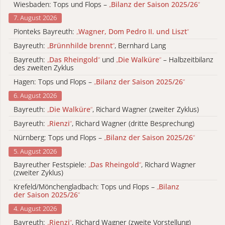
Wiesbaden: Tops und Flops –
„
Bilanz der Saison 2025/26
“
7. August 2026
Pionteks Bayreuth:
„
Wagner, Dom Pedro II. und Liszt
“
Bayreuth:
„
Brünnhilde brennt
“
, Bernhard Lang
Bayreuth:
„
Das Rheingold
“
und
„
Die Walküre
“
– Halbzeitbilanz
des zweiten Zyklus
Hagen: Tops und Flops –
„
Bilanz der Saison 2025/26
“
6. August 2026
Bayreuth:
„
Die Walküre
“
, Richard Wagner (zweiter Zyklus)
Bayreuth:
„
Rienzi
“
, Richard Wagner (dritte Besprechung)
Nürnberg: Tops und Flops –
„
Bilanz der Saison 2025/26
“
5. August 2026
Bayreuther Festspiele:
„
Das Rheingold
“
, Richard Wagner
(zweiter Zyklus)
Krefeld/Mönchengladbach: Tops und Flops –
„
Bilanz
der Saison 2025/26
“
4. August 2026
Bayreuth:
„
Rienzi
“
, Richard Wagner (zweite Vorstellung)