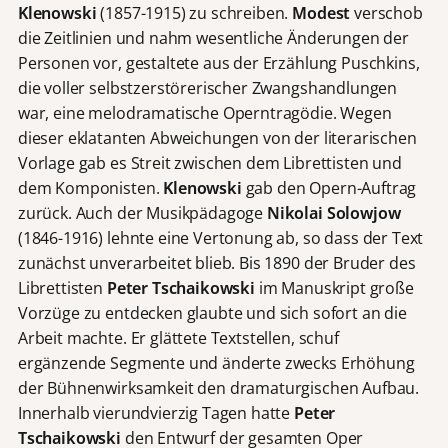
Klenowski
(1857-1915) zu schreiben.
Modest
verschob
die Zeitlinien und nahm wesentliche Änderungen der
Personen vor, gestaltete aus der Erzählung Puschkins,
die voller selbstzerstörerischer Zwangshandlungen
war, eine melodramatische Operntragödie. Wegen
dieser eklatanten Abweichungen von der literarischen
Vorlage gab es Streit zwischen dem Librettisten und
dem Komponisten.
Klenowski
gab den Opern-Auftrag
zurück. Auch der Musikpädagoge
Nikolai Solowjow
(1846-1916) lehnte eine Vertonung ab, so dass der Text
zunächst unverarbeitet blieb. Bis 1890 der Bruder des
Librettisten
Peter Tschaikowski
im Manuskript große
Vorzüge zu entdecken glaubte und sich sofort an die
Arbeit machte. Er glättete Textstellen, schuf
ergänzende Segmente und änderte zwecks Erhöhung
der Bühnenwirksamkeit den dramaturgischen Aufbau.
Innerhalb vierundvierzig Tagen hatte
Peter
Tschaikowski
den Entwurf der gesamten Oper