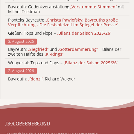
Bayreuth: Gedenkveranstaltung
„
Verstummte Stimmen
“
mit
Michel Friedman
Pionteks Bayreuth:
„
Christa Pawlofsky: Bayreuths große
Verpflichtung - Die Festspielzeit im Spiegel der Presse
“
Gießen: Tops und Flops –
„
Bilanz der Saison 2025/26
“
3. August 2026
Bayreuth:
„
Siegfried
“
und
„
Götterdämmerung
“
– Bilanz der
zweiten Hälfte des
„
KI-Rings
“
Wuppertal: Tops und Flops –
„
Bilanz der Saison 2025/26
“
2. August 2026
Bayreuth:
„
Rienzi
“
, Richard Wagner
DER OPERNFREUND