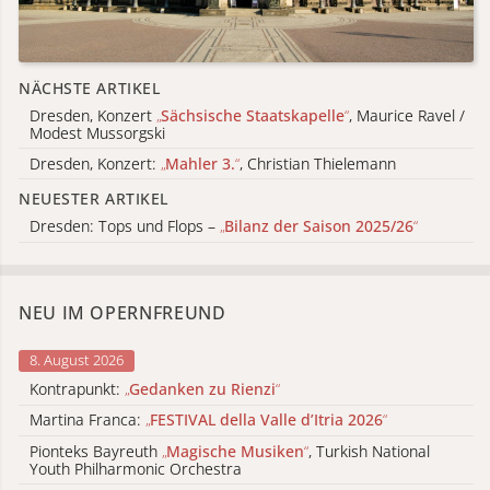
NÄCHSTE ARTIKEL
Dresden, Konzert
„
Sächsische Staatskapelle
“
, Maurice Ravel /
Modest Mussorgski
Dresden, Konzert:
„
Mahler 3.
“
, Christian Thielemann
NEUESTER ARTIKEL
Dresden: Tops und Flops –
„
Bilanz der Saison 2025/26
“
NEU IM OPERNFREUND
8. August 2026
Kontrapunkt:
„
Gedanken zu Rienzi
“
Martina Franca:
„
FESTIVAL della Valle d’Itria 2026
“
Pionteks Bayreuth
„
Magische Musiken
“
, Turkish National
Youth Philharmonic Orchestra