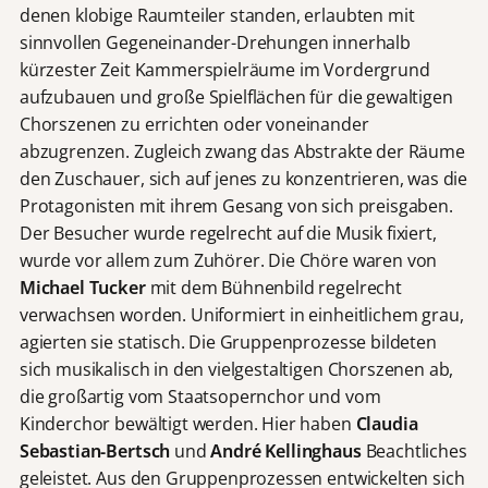
denen klobige Raumteiler standen, erlaubten mit
sinnvollen Gegeneinander-Drehungen innerhalb
kürzester Zeit Kammerspielräume im Vordergrund
aufzubauen und große Spielflächen für die gewaltigen
Chorszenen zu errichten oder voneinander
abzugrenzen. Zugleich zwang das Abstrakte der Räume
den Zuschauer, sich auf jenes zu konzentrieren, was die
Protagonisten mit ihrem Gesang von sich preisgaben.
Der Besucher wurde regelrecht auf die Musik fixiert,
wurde vor allem zum Zuhörer. Die Chöre waren von
Michael Tucker
mit dem Bühnenbild regelrecht
verwachsen worden. Uniformiert in einheitlichem grau,
agierten sie statisch. Die Gruppenprozesse bildeten
sich musikalisch in den vielgestaltigen Chorszenen ab,
die großartig vom Staatsopernchor und vom
Kinderchor bewältigt werden. Hier haben
Claudia
Sebastian-Bertsch
und
André Kellinghaus
Beachtliches
geleistet. Aus den Gruppenprozessen entwickelten sich