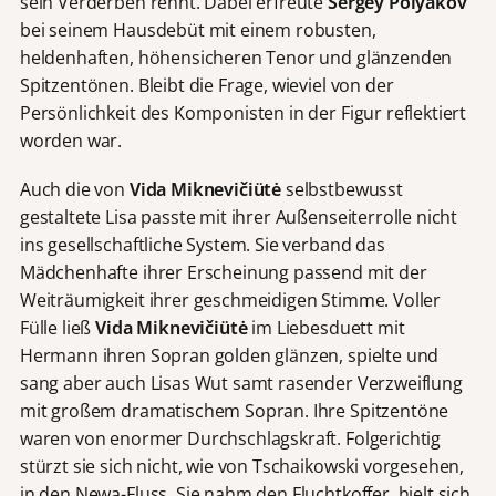
sein Verderben rennt. Dabei erfreute
Sergey Polyakov
bei seinem Hausdebüt mit einem robusten,
heldenhaften, höhensicheren Tenor und glänzenden
Spitzentönen. Bleibt die Frage, wieviel von der
Persönlichkeit des Komponisten in der Figur reflektiert
worden war.
Auch die von
Vida Miknevičiütė
selbstbewusst
gestaltete Lisa passte mit ihrer Außenseiterrolle nicht
ins gesellschaftliche System. Sie verband das
Mädchenhafte ihrer Erscheinung passend mit der
Weiträumigkeit ihrer geschmeidigen Stimme. Voller
Fülle ließ
Vida Miknevičiütė
im Liebesduett mit
Hermann ihren Sopran golden glänzen, spielte und
sang aber auch Lisas Wut samt rasender Verzweiflung
mit großem dramatischem Sopran. Ihre Spitzentöne
waren von enormer Durchschlagskraft. Folgerichtig
stürzt sie sich nicht, wie von Tschaikowski vorgesehen,
in den Newa-Fluss. Sie nahm den Fluchtkoffer, hielt sich