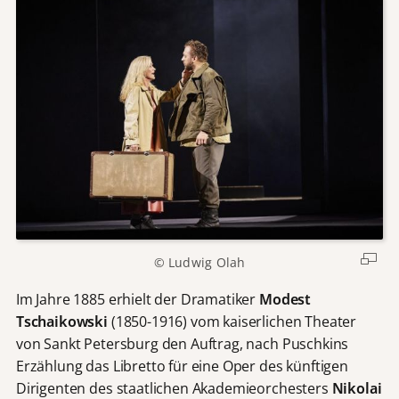
© Ludwig Olah
Im Jahre 1885 erhielt der Dramatiker
Modest
Tschaikowski
(1850-1916) vom kaiserlichen Theater
von Sankt Petersburg den Auftrag, nach Puschkins
Erzählung das Libretto für eine Oper des künftigen
Dirigenten des staatlichen Akademieorchesters
Nikolai