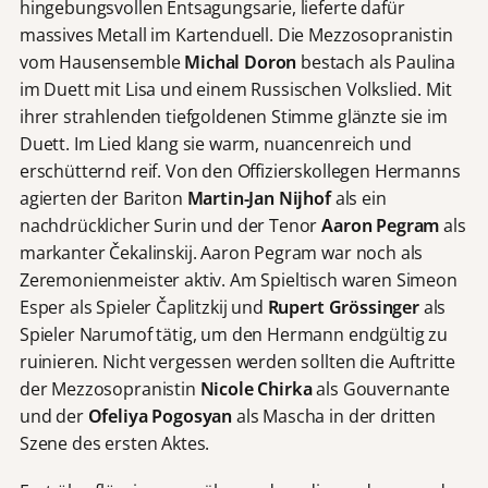
hingebungsvollen Entsagungsarie, lieferte dafür
massives Metall im Kartenduell. Die Mezzosopranistin
vom Hausensemble
Michal Doron
bestach als Paulina
im Duett mit Lisa und einem Russischen Volkslied. Mit
ihrer strahlenden tiefgoldenen Stimme glänzte sie im
Duett. Im Lied klang sie warm, nuancenreich und
erschütternd reif. Von den Offizierskollegen Hermanns
agierten der Bariton
Martin-Jan Nijhof
als ein
nachdrücklicher Surin und der Tenor
Aaron Pegram
als
markanter Čekalinskij. Aaron Pegram war noch als
Zeremonienmeister aktiv. Am Spieltisch waren Simeon
Esper als Spieler Čaplitzkij und
Rupert Grössinger
als
Spieler Narumof tätig, um den Hermann endgültig zu
ruinieren. Nicht vergessen werden sollten die Auftritte
der Mezzosopranistin
Nicole Chirka
als Gouvernante
und der
Ofeliya Pogosyan
als Mascha in der dritten
Szene des ersten Aktes.