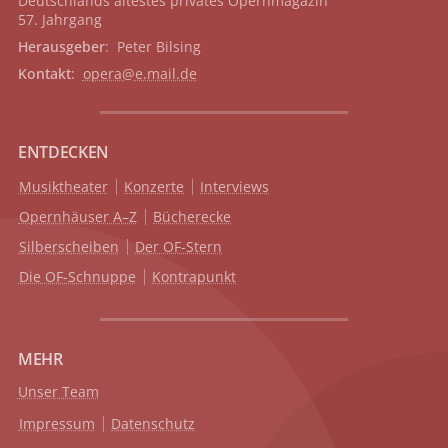
Deutschlands ältestes privates
Opernmagazin
57. Jahrgang
Herausgeber
: Peter Bilsing
Kontakt
:
opera@e.mail.de
ENTDECKEN
Musiktheater
Konzerte
Interviews
Opernhäuser A–Z
Bücherecke
Silberscheiben
Der OF-Stern
Die OF-Schnuppe
Kontrapunkt
MEHR
Unser Team
Impressum
Datenschutz