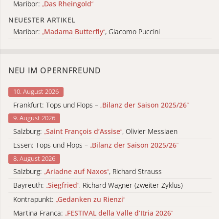
Maribor:
„
Das Rheingold
“
NEUESTER ARTIKEL
Maribor:
„
Madama Butterfly
“
, Giacomo Puccini
NEU IM OPERNFREUND
10. August 2026
Frankfurt: Tops und Flops –
„
Bilanz der Saison 2025/26
“
9. August 2026
Salzburg:
„
Saint François d’Assise
“
, Olivier Messiaen
Essen: Tops und Flops –
„
Bilanz der Saison 2025/26
“
8. August 2026
Salzburg:
„
Ariadne auf Naxos
“
, Richard Strauss
Bayreuth:
„
Siegfried
“
, Richard Wagner (zweiter Zyklus)
Kontrapunkt:
„
Gedanken zu Rienzi
“
Martina Franca:
„
FESTIVAL della Valle d’Itria 2026
“