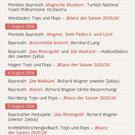
Pionteks Bayreuth
„
Magische Musiken
“
, Turkish National
Youth Philharmonic Orchestra
Wiesbaden: Tops und Flops –
„
Bilanz der Saison 2025/26
“
7. August 2026
Pionteks Bayreuth:
„
Wagner, Dom Pedro II. und Liszt
“
Bayreuth:
„
Brünnhilde brennt
“
, Bernhard Lang
Bayreuth:
„
Das Rheingold
“
und
„
Die Walküre
“
– Halbzeitbilanz
des zweiten Zyklus
Hagen: Tops und Flops –
„
Bilanz der Saison 2025/26
“
6. August 2026
Bayreuth:
„
Die Walküre
“
, Richard Wagner (zweiter Zyklus)
Bayreuth:
„
Rienzi
“
, Richard Wagner (dritte Besprechung)
Nürnberg: Tops und Flops –
„
Bilanz der Saison 2025/26
“
5. August 2026
Bayreuther Festspiele:
„
Das Rheingold
“
, Richard Wagner
(zweiter Zyklus)
Krefeld/Mönchengladbach: Tops und Flops –
„
Bilanz
der Saison 2025/26
“