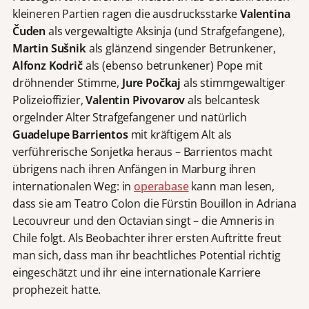
kleineren Partien ragen die ausdrucksstarke
Valentina
Čuden
als vergewaltigte Aksinja (und Strafgefangene),
Martin Sušnik
als glänzend singender Betrunkener,
Alfonz Kodrič
als (ebenso betrunkener) Pope mit
dröhnender Stimme,
Jure Počkaj
als stimmgewaltiger
Polizeioffizier,
Valentin Pivovarov
als belcantesk
orgelnder Alter Strafgefangener und natürlich
Guadelupe Barrientos
mit kräftigem Alt als
verführerische Sonjetka heraus – Barrientos macht
übrigens nach ihren Anfängen in Marburg ihren
internationalen Weg: in
operabase
kann man lesen,
dass sie am Teatro Colon die Fürstin Bouillon in Adriana
Lecouvreur und den Octavian singt – die Amneris in
Chile folgt. Als Beobachter ihrer ersten Auftritte freut
man sich, dass man ihr beachtliches Potential richtig
eingeschätzt und ihr eine internationale Karriere
prophezeit hatte.