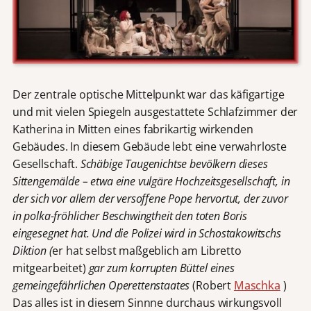
Der zentrale optische Mittelpunkt war das käfigartige
und mit vielen Spiegeln ausgestattete Schlafzimmer der
Katherina in Mitten eines fabrikartig wirkenden
Gebäudes. In diesem Gebäude lebt eine verwahrloste
Gesellschaft.
Schäbige
Taugenichtse bevölkern dieses
Sittengemälde – etwa eine vulgäre Hochzeitsgesellschaft, in
der sich vor allem der versoffene Pope hervortut, der zuvor
in polka-fröhlicher Beschwingtheit den toten Boris
eingesegnet hat. Und die Polizei wird in Schostakowitschs
Diktion (
er hat selbst maßgeblich am Libretto
mitgearbeitet)
gar zum korrupten Büttel eines
gemeingefährlichen Operettenstaates
(Robert
Maschka
)
Das alles ist in diesem Sinnne durchaus wirkungsvoll