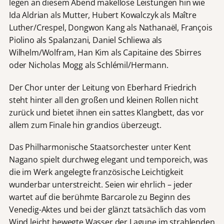
legen an diesem Abend makellose Leistungen hin wie
Ida Aldrian als Mutter, Hubert Kowalczyk als Maître
Luther/Crespel, Dongwon Kang als Nathanaël, François
Piolino als Spalanzani, Daniel Schliewa als
Wilhelm/Wolfram, Han Kim als Capitaine des Sbirres
oder Nicholas Mogg als Schlémil/Hermann.
Der Chor unter der Leitung von Eberhard Friedrich
steht hinter all den großen und kleinen Rollen nicht
zurück und bietet ihnen ein sattes Klangbett, das vor
allem zum Finale hin grandios überzeugt.
Das Philharmonische Staatsorchester unter Kent
Nagano spielt durchweg elegant und temporeich, was
die im Werk angelegte französische Leichtigkeit
wunderbar unterstreicht. Seien wir ehrlich – jeder
wartet auf die berühmte Barcarole zu Beginn des
Venedig-Aktes und bei der glänzt tatsächlich das vom
Wind leicht bewegte Wasser der Lagune im strahlenden