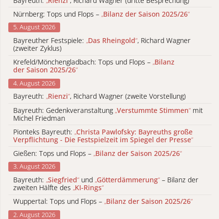
Bayreuth:
„
Rienzi
“
, Richard Wagner (dritte Besprechung)
Nürnberg: Tops und Flops –
„
Bilanz der Saison 2025/26
“
5. August 2026
Bayreuther Festspiele:
„
Das Rheingold
“
, Richard Wagner
(zweiter Zyklus)
Krefeld/Mönchengladbach: Tops und Flops –
„
Bilanz
der Saison 2025/26
“
4. August 2026
Bayreuth:
„
Rienzi
“
, Richard Wagner (zweite Vorstellung)
Bayreuth: Gedenkveranstaltung
„
Verstummte Stimmen
“
mit
Michel Friedman
Pionteks Bayreuth:
„
Christa Pawlofsky: Bayreuths große
Verpflichtung - Die Festspielzeit im Spiegel der Presse
“
Gießen: Tops und Flops –
„
Bilanz der Saison 2025/26
“
3. August 2026
Bayreuth:
„
Siegfried
“
und
„
Götterdämmerung
“
– Bilanz der
zweiten Hälfte des
„
KI-Rings
“
Wuppertal: Tops und Flops –
„
Bilanz der Saison 2025/26
“
2. August 2026