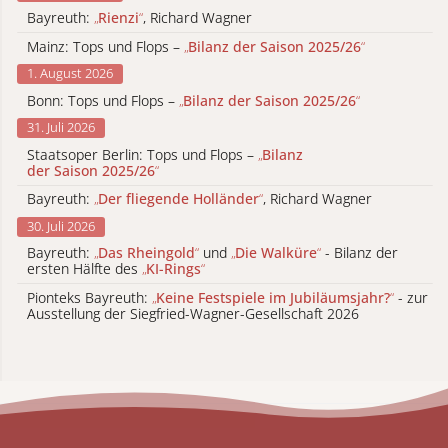
Bayreuth:
„
Rienzi
“
, Richard Wagner
Mainz: Tops und Flops –
„
Bilanz der Saison 2025/26
“
1. August 2026
Bonn: Tops und Flops –
„
Bilanz der Saison 2025/26
“
31. Juli 2026
Staatsoper Berlin: Tops und Flops –
„
Bilanz
der Saison 2025/26
“
Bayreuth:
„
Der fliegende Holländer
“
, Richard Wagner
30. Juli 2026
Bayreuth:
„
Das Rheingold
“
und
„
Die Walküre
“
- Bilanz der
ersten Hälfte des
„
KI-Rings
“
Pionteks Bayreuth:
„
Keine Festspiele im Jubiläumsjahr?
“
- zur
Ausstellung der Siegfried-Wagner-Gesellschaft 2026