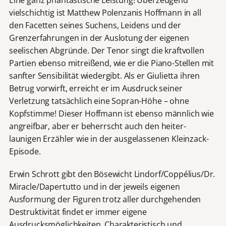
Eine ganz phantastische Leistung! Überzeugend
vielschichtig ist Matthew Polenzanis Hoffmann in all
den Facetten seines Suchens, Leidens und der
Grenzerfahrungen in der Auslotung der eigenen
seelischen Abgründe. Der Tenor singt die kraftvollen
Partien ebenso mitreißend, wie er die Piano-Stellen mit
sanfter Sensibilität wiedergibt. Als er Giulietta ihren
Betrug vorwirft, erreicht er im Ausdruck seiner
Verletzung tatsächlich eine Sopran-Höhe – ohne
Kopfstimme! Dieser Hoffmann ist ebenso männlich wie
angreifbar, aber er beherrscht auch den heiter-
launigen Erzähler wie in der ausgelassenen Kleinzack-
Episode.
Erwin Schrott gibt den Bösewicht Lindorf/Coppélius/Dr.
Miracle/Dapertutto und in der jeweils eigenen
Ausformung der Figuren trotz aller durchgehenden
Destruktivität findet er immer eigene
Ausdrucksmöglichkeiten. Charakteristisch und