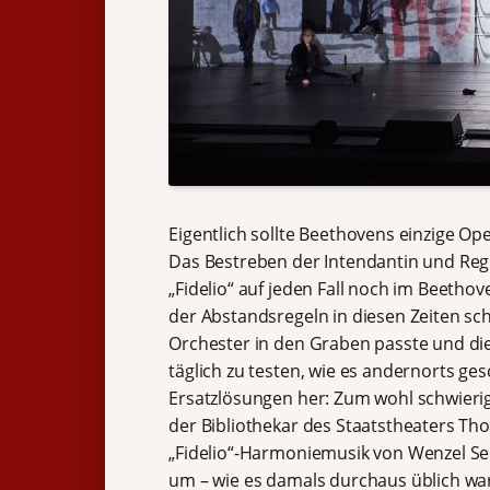
Eigentlich sollte Beethovens einzige Op
Das Bestreben der Intendantin und Reg
„Fidelio“ auf jeden Fall noch im Beethov
der Abstandsregeln in diesen Zeiten sch
Orchester in den Graben passte und die 
täglich zu testen, wie es andernorts ge
Ersatzlösungen her: Zum wohl schwierig
der Bibliothekar des Staatstheaters T
„Fidelio“-Harmoniemusik von Wenzel Sed
um – wie es damals durchaus üblich war