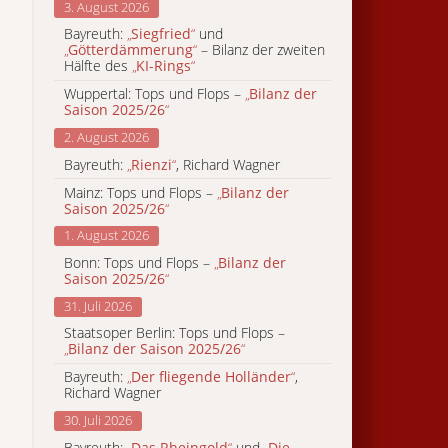
3. August 2026
Bayreuth:
„
Siegfried
“
und
„
Götterdämmerung
“
– Bilanz der zweiten
Hälfte des
„
KI-Rings
“
Wuppertal: Tops und Flops –
„
Bilanz der
Saison 2025/26
“
2. August 2026
Bayreuth:
„
Rienzi
“
, Richard Wagner
Mainz: Tops und Flops –
„
Bilanz der
Saison 2025/26
“
1. August 2026
Bonn: Tops und Flops –
„
Bilanz der
Saison 2025/26
“
31. Juli 2026
Staatsoper Berlin: Tops und Flops –
„
Bilanz der Saison 2025/26
“
Bayreuth:
„
Der fliegende Holländer
“
,
Richard Wagner
30. Juli 2026
Bayreuth:
„
Das Rheingold
“
und
„
Die