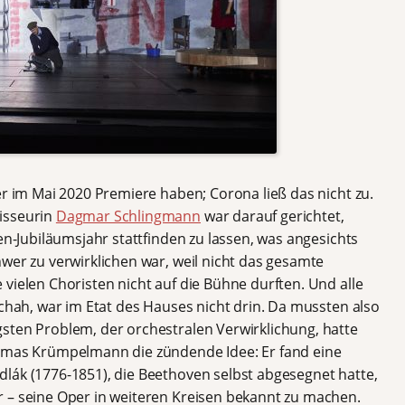
er im Mai 2020 Premiere haben; Corona ließ das nicht zu.
isseurin
Dagmar Schlingmann
war darauf gerichtet,
en-Jubiläumsjahr stattfinden zu lassen, was angesichts
wer zu verwirklichen war, weil nicht das gesamte
vielen Choristen nicht auf die Bühne durften. Und alle
schah, war im Etat des Hauses nicht drin. Da mussten also
sten Problem, der orchestralen Verwirklichung, hatte
homas Krümpelmann die zündende Idee: Er fand eine
lák (1776-1851), die Beethoven selbst abgesegnet hatte,
 – seine Oper in weiteren Kreisen bekannt zu machen.