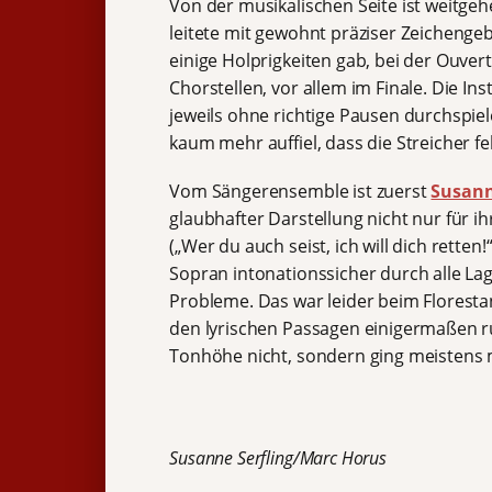
Von der musikalischen Seite ist weitge
leitete mit gewohnt präziser Zeicheng
einige Holprigkeiten gab, bei der Ouv
Chorstellen, vor allem im Finale. Die Ins
jeweils ohne richtige Pausen durchspi
kaum mehr auffiel, dass die Streicher fe
Vom Sängerensemble ist zuerst
Susann
glaubhafter Darstellung nicht nur für i
(„Wer du auch seist, ich will dich rette
Sopran intonationssicher durch alle La
Probleme. Das war leider beim Florest
den lyrischen Passagen einigermaßen ruh
Tonhöhe nicht, sondern ging meistens 
Susanne Serfling/Marc Horus