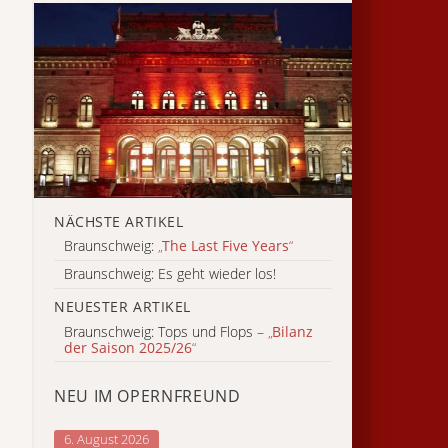
NÄCHSTE ARTIKEL
Braunschweig:
„
The Last Five Years
“
Braunschweig: Es geht wieder los!
NEUESTER ARTIKEL
Braunschweig: Tops und Flops –
„
Bilanz
der Saison 2025/26
“
NEU IM OPERNFREUND
6. August 2026