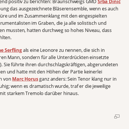
hend positiv zu berichten: Braunschweigs GMD
Srba Dinić
ebung das ausgezeichnete Bläserensemble, wenn es auch
ertüre und im Zusammenklang mit den eingespielten
trumentalisten im Graben, die ja alle solistisch und
elen mussten, hatten durchweg so hohes Niveau, dass
hlten.
e Serfling
als eine Leonore zu nennen, die sich in
hren Mann, sondern für alle Unterdrückten einsetzte
n!“). Sie führte ihren durchschlagskräftigen, abgerundeten
gen und hatte mit den Höhen der Partie keinerlei
an von
Marc Horus
ganz anders: Sein Tenor klang nur in
ig; wenn es dramatisch wurde, traf er die jeweilige
mit starkem Tremolo darüber hinaus.