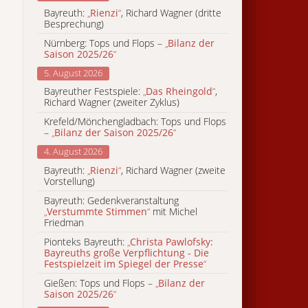
Bayreuth:
„
Rienzi
“
, Richard Wagner (dritte
Besprechung)
Nürnberg: Tops und Flops –
„
Bilanz der
Saison 2025/26
“
5. August 2026
Bayreuther Festspiele:
„
Das Rheingold
“
,
Richard Wagner (zweiter Zyklus)
Krefeld/Mönchengladbach: Tops und Flops
–
„
Bilanz der Saison 2025/26
“
4. August 2026
Bayreuth:
„
Rienzi
“
, Richard Wagner (zweite
Vorstellung)
Bayreuth: Gedenkveranstaltung
„
Verstummte Stimmen
“
mit Michel
Friedman
Pionteks Bayreuth:
„
Christa Pawlofsky:
Bayreuths große Verpflichtung - Die
Festspielzeit im Spiegel der Presse
“
Gießen: Tops und Flops –
„
Bilanz der
Saison 2025/26
“