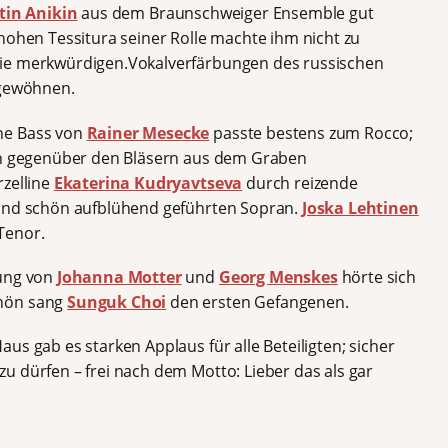
tin Anikin
aus dem Braunschweiger Ensemble gut
hohen Tessitura seiner Rolle machte ihm nicht zu
die merkwürdigen.Vokalverfärbungen des russischen
 gewöhnen.
he Bass von
Rainer Mesecke
passte bestens zum Rocco;
ich gegenüber den Bläsern aus dem Graben
rzelline
Ekaterina Kudryavtseva
durch reizende
 und schön aufblühend geführten Sopran.
Joska Lehtinen
Tenor.
rung von
Johanna Motter
und
Georg Menskes
hörte sich
chön sang
Sunguk Choi
den ersten Gefangenen.
us gab es starken Applaus für alle Beteiligten; sicher
u dürfen – frei nach dem Motto: Lieber das als gar