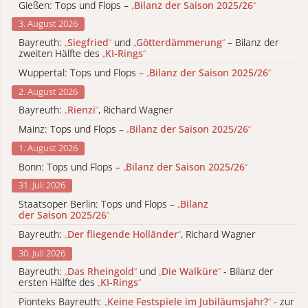
Gießen: Tops und Flops –
„
Bilanz der Saison 2025/26
“
3. August 2026
Bayreuth:
„
Siegfried
“
und
„
Götterdämmerung
“
– Bilanz der
zweiten Hälfte des
„
KI-Rings
“
Wuppertal: Tops und Flops –
„
Bilanz der Saison 2025/26
“
2. August 2026
Bayreuth:
„
Rienzi
“
, Richard Wagner
Mainz: Tops und Flops –
„
Bilanz der Saison 2025/26
“
1. August 2026
Bonn: Tops und Flops –
„
Bilanz der Saison 2025/26
“
31. Juli 2026
Staatsoper Berlin: Tops und Flops –
„
Bilanz
der Saison 2025/26
“
Bayreuth:
„
Der fliegende Holländer
“
, Richard Wagner
30. Juli 2026
Bayreuth:
„
Das Rheingold
“
und
„
Die Walküre
“
- Bilanz der
ersten Hälfte des
„
KI-Rings
“
Pionteks Bayreuth:
„
Keine Festspiele im Jubiläumsjahr?
“
- zur