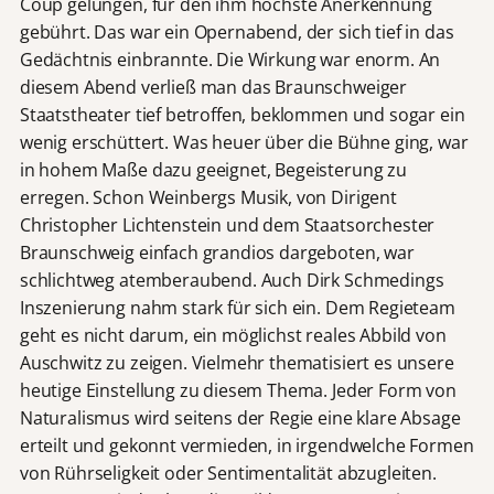
Coup gelungen, für den ihm höchste Anerkennung
gebührt. Das war ein Opernabend, der sich tief in das
Gedächtnis einbrannte. Die Wirkung war enorm. An
diesem Abend verließ man das Braunschweiger
Staatstheater tief betroffen, beklommen und sogar ein
wenig erschüttert. Was heuer über die Bühne ging, war
in hohem Maße dazu geeignet, Begeisterung zu
erregen. Schon Weinbergs Musik, von Dirigent
Christopher Lichtenstein und dem Staatsorchester
Braunschweig einfach grandios dargeboten, war
schlichtweg atemberaubend. Auch Dirk Schmedings
Inszenierung nahm stark für sich ein. Dem Regieteam
geht es nicht darum, ein möglichst reales Abbild von
Auschwitz zu zeigen. Vielmehr thematisiert es unsere
heutige Einstellung zu diesem Thema. Jeder Form von
Naturalismus wird seitens der Regie eine klare Absage
erteilt und gekonnt vermieden, in irgendwelche Formen
von Rührseligkeit oder Sentimentalität abzugleiten.