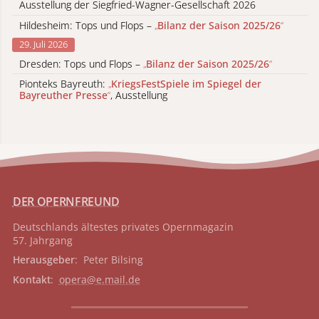
Ausstellung der Siegfried-Wagner-Gesellschaft 2026
Hildesheim: Tops und Flops –
„
Bilanz der Saison 2025/26
“
29. Juli 2026
Dresden: Tops und Flops –
„
Bilanz der Saison 2025/26
“
Pionteks Bayreuth:
„
KriegsFestSpiele im Spiegel der
Bayreuther Presse
“
, Ausstellung
DER OPERNFREUND
Deutschlands ältestes privates
Opernmagazin
57. Jahrgang
Herausgeber
: Peter Bilsing
Kontakt
:
opera@e.mail.de