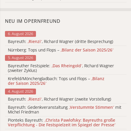
NEU IM OPERNFREUND
6. August 2026
Bayreuth:
„
Rienzi
“
, Richard Wagner (dritte Besprechung)
Nürnberg: Tops und Flops –
„
Bilanz der Saison 2025/26
“
5. August 2026
Bayreuther Festspiele:
„
Das Rheingold
“
, Richard Wagner
(zweiter Zyklus)
Krefeld/Mönchengladbach: Tops und Flops –
„
Bilanz
der Saison 2025/26
“
4. August 2026
Bayreuth:
„
Rienzi
“
, Richard Wagner (zweite Vorstellung)
Bayreuth: Gedenkveranstaltung
„
Verstummte Stimmen
“
mit
Michel Friedman
Pionteks Bayreuth:
„
Christa Pawlofsky: Bayreuths große
Verpflichtung - Die Festspielzeit im Spiegel der Presse
“