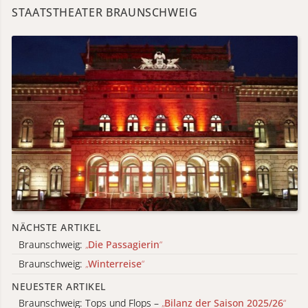
STAATSTHEATER BRAUNSCHWEIG
NÄCHSTE ARTIKEL
Braunschweig:
„
Die Passagierin
“
Braunschweig:
„
Winterreise
“
NEUESTER ARTIKEL
Braunschweig: Tops und Flops –
„
Bilanz der Saison 2025/26
“