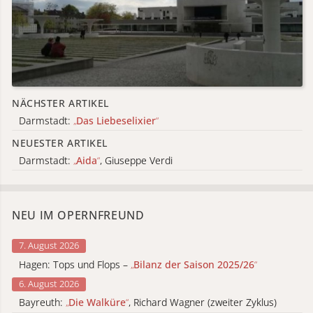
NÄCHSTER ARTIKEL
Darmstadt:
„
Das Liebeselixier
“
NEUESTER ARTIKEL
Darmstadt:
„
Aida
“
, Giuseppe Verdi
NEU IM OPERNFREUND
7. August 2026
Hagen: Tops und Flops –
„
Bilanz der Saison 2025/26
“
6. August 2026
Bayreuth:
„
Die Walküre
“
, Richard Wagner (zweiter Zyklus)