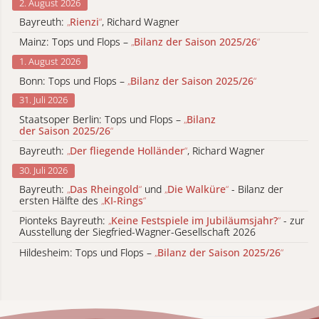
2. August 2026
Bayreuth:
„
Rienzi
“
, Richard Wagner
Mainz: Tops und Flops –
„
Bilanz der Saison 2025/26
“
1. August 2026
Bonn: Tops und Flops –
„
Bilanz der Saison 2025/26
“
31. Juli 2026
Staatsoper Berlin: Tops und Flops –
„
Bilanz
der Saison 2025/26
“
Bayreuth:
„
Der fliegende Holländer
“
, Richard Wagner
30. Juli 2026
Bayreuth:
„
Das Rheingold
“
und
„
Die Walküre
“
- Bilanz der
ersten Hälfte des
„
KI-Rings
“
Pionteks Bayreuth:
„
Keine Festspiele im Jubiläumsjahr?
“
- zur
Ausstellung der Siegfried-Wagner-Gesellschaft 2026
Hildesheim: Tops und Flops –
„
Bilanz der Saison 2025/26
“