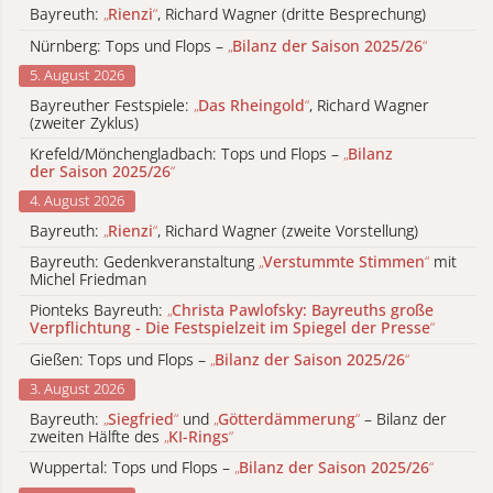
Bayreuth:
„
Rienzi
“
, Richard Wagner (dritte Besprechung)
Nürnberg: Tops und Flops –
„
Bilanz der Saison 2025/26
“
5. August 2026
Bayreuther Festspiele:
„
Das Rheingold
“
, Richard Wagner
(zweiter Zyklus)
Krefeld/Mönchengladbach: Tops und Flops –
„
Bilanz
der Saison 2025/26
“
4. August 2026
Bayreuth:
„
Rienzi
“
, Richard Wagner (zweite Vorstellung)
Bayreuth: Gedenkveranstaltung
„
Verstummte Stimmen
“
mit
Michel Friedman
Pionteks Bayreuth:
„
Christa Pawlofsky: Bayreuths große
Verpflichtung - Die Festspielzeit im Spiegel der Presse
“
Gießen: Tops und Flops –
„
Bilanz der Saison 2025/26
“
3. August 2026
Bayreuth:
„
Siegfried
“
und
„
Götterdämmerung
“
– Bilanz der
zweiten Hälfte des
„
KI-Rings
“
Wuppertal: Tops und Flops –
„
Bilanz der Saison 2025/26
“