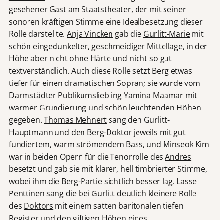
gesehener Gast am Staatstheater, der mit seiner
sonoren kräftigen Stimme eine Idealbesetzung dieser
Rolle darstellte.
Anja Vincken
gab die
Gurlitt-Marie
mit
schön eingedunkelter, geschmeidiger Mittellage, in der
Höhe aber nicht ohne Härte und nicht so gut
textverständlich. Auch diese Rolle setzt Berg etwas
tiefer für einen dramatischen Sopran; sie wurde vom
Darmstädter Publikumsliebling Yamina Maamar mit
warmer Grundierung und schön leuchtenden Höhen
gegeben.
Thomas Mehnert
sang den Gurlitt-
Hauptmann und den Berg-Doktor jeweils mit gut
fundiertem, warm strömendem Bass, und
Minseok Kim
war in beiden Opern für die Tenorrolle des
Andres
besetzt und gab sie mit klarer, hell timbrierter Stimme,
wobei ihm die Berg-Partie sichtlich besser lag.
Lasse
Penttinen
sang die bei Gurlitt deutlich kleinere Rolle
des
Doktors
mit einem satten baritonalen tiefen
Register und den giftigen Höhen eines