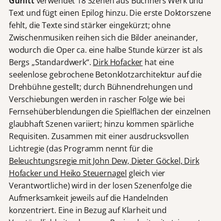
Gurlitt
verwendet 18 Szenen aus Büchners Werk und
Text und fügt einen Epilog hinzu. Die erste Doktorszene
fehlt, die Texte sind stärker eingekürzt; ohne
Zwischenmusiken reihen sich die Bilder aneinander,
wodurch die Oper ca. eine halbe Stunde kürzer ist als
Bergs „Standardwerk“.
Dirk Hofacker
hat eine
seelenlose gebrochene Betonklotzarchitektur auf die
Drehbühne gestellt; durch Bühnendrehungen und
Verschiebungen werden in rascher Folge wie bei
Fernsehüberblendungen die Spielflächen der einzelnen
glaubhaft Szenen variiert; hinzu kommen spärliche
Requisiten. Zusammen mit einer ausdrucksvollen
Lichtregie (das Programm nennt für die
Beleuchtungsregie mit John Dew, Dieter Göckel, Dirk
Hofacker und Heiko Steuernagel
gleich vier
Verantwortliche) wird in der losen Szenenfolge die
Aufmerksamkeit jeweils auf die Handelnden
konzentriert. Eine in Bezug auf Klarheit und