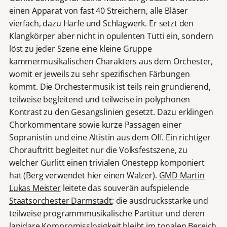
einen Apparat von fast 40 Streichern, alle Bläser
vierfach, dazu Harfe und Schlagwerk. Er setzt den
Klangkörper aber nicht in opulenten Tutti ein, sondern
löst zu jeder Szene eine kleine Gruppe
kammermusikalischen Charakters aus dem Orchester,
womit er jeweils zu sehr spezifischen Färbungen
kommt. Die Orchestermusik ist teils rein grundierend,
teilweise begleitend und teilweise in polyphonen
Kontrast zu den Gesangslinien gesetzt. Dazu erklingen
Chorkommentare sowie kurze Passagen einer
Sopranistin und eine Altistin aus dem Off. Ein richtiger
Chorauftritt begleitet nur die Volksfestszene, zu
welcher Gurlitt einen trivialen Onestepp komponiert
hat (Berg verwendet hier einen Walzer).
GMD Martin
Lukas Meister
leitete das souverän aufspielende
Staatsorchester Darmstadt
; die ausdrucksstarke und
teilweise programmmusikalische Partitur und deren
lapidare Kompromisslosigkeit bleibt im tonalen Bereich