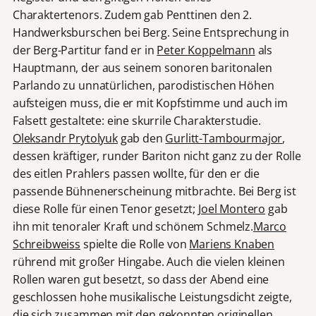
Charaktertenors. Zudem gab Penttinen den 2.
Handwerksburschen bei Berg. Seine Entsprechung in
der Berg-Partitur fand er in
Peter Koppelmann
als
Hauptmann, der aus seinem sonoren baritonalen
Parlando zu unnatürlichen, parodistischen Höhen
aufsteigen muss, die er mit Kopfstimme und auch im
Falsett gestaltete: eine skurrile Charakterstudie.
Oleksandr Prytolyuk
gab den
Gurlitt-Tambourmajor
,
dessen kräftiger, runder Bariton nicht ganz zu der Rolle
des eitlen Prahlers passen wollte, für den er die
passende Bühnenerscheinung mitbrachte. Bei Berg ist
diese Rolle für einen Tenor gesetzt;
Joel Montero
gab
ihn mit tenoraler Kraft und schönem Schmelz.
Marco
Schreibweiss
spielte die Rolle von
Mariens Knaben
rührend mit großer Hingabe. Auch die vielen kleinen
Rollen waren gut besetzt, so dass der Abend eine
geschlossen hohe musikalische Leistungsdicht zeigte,
die sich zusammen mit den gekonnten originellen