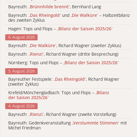
Bayreuth:
„
Brünnhilde brennt
“
, Bernhard Lang
Bayreuth:
„
Das Rheingold
“
und
„
Die Walküre
“
– Halbzeitbilanz
des zweiten Zyklus
Hagen: Tops und Flops –
„
Bilanz der Saison 2025/26
“
6. August 2026
Bayreuth:
„
Die Walküre
“
, Richard Wagner (zweiter Zyklus)
Bayreuth:
„
Rienzi
“
, Richard Wagner (dritte Besprechung)
Nürnberg: Tops und Flops –
„
Bilanz der Saison 2025/26
“
5. August 2026
Bayreuther Festspiele:
„
Das Rheingold
“
, Richard Wagner
(zweiter Zyklus)
Krefeld/Mönchengladbach: Tops und Flops –
„
Bilanz
der Saison 2025/26
“
4. August 2026
Bayreuth:
„
Rienzi
“
, Richard Wagner (zweite Vorstellung)
Bayreuth: Gedenkveranstaltung
„
Verstummte Stimmen
“
mit
Michel Friedman