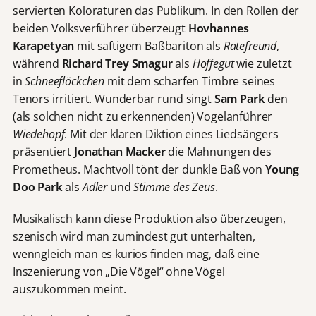
servierten Koloraturen das Publikum. In den Rollen der
beiden Volksverführer überzeugt
Hovhannes
Karapetyan
mit saftigem Baßbariton als
Ratefreund
,
während
Richard Trey Smagur
als
Hoffegut
wie zuletzt
in
Schneeflöckchen
mit dem scharfen Timbre seines
Tenors irritiert. Wunderbar rund singt
Sam Park
den
(als solchen nicht zu erkennenden) Vogelanführer
Wiedehopf
. Mit der klaren Diktion eines Liedsängers
präsentiert
Jonathan Macker
die Mahnungen des
Prometheus. Machtvoll tönt der dunkle Baß von
Young
Doo Park
als
Adler
und
Stimme des Zeus
.
Musikalisch kann diese Produktion also überzeugen,
szenisch wird man zumindest gut unterhalten,
wenngleich man es kurios finden mag, daß eine
Inszenierung von „Die Vögel“ ohne Vögel
auszukommen meint.