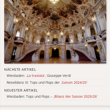
NÄCHSTE ARTIKEL
Wiesbaden:
„
La traviata
“
, Giuseppe Verdi
Reisebilanz III: Tops und Flops der
„
Saison 2024/25
“
NEUESTER ARTIKEL
Wiesbaden: Tops und Flops –
„
Bilanz der Saison 2025/26
“