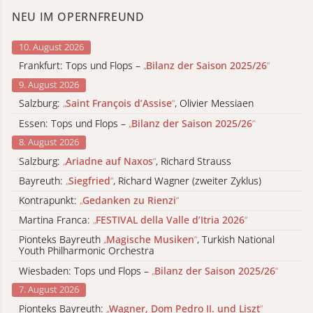
NEU IM OPERNFREUND
10. August 2026
Frankfurt: Tops und Flops –
„
Bilanz der Saison 2025/26
“
9. August 2026
Salzburg:
„
Saint François d’Assise
“
, Olivier Messiaen
Essen: Tops und Flops –
„
Bilanz der Saison 2025/26
“
8. August 2026
Salzburg:
„
Ariadne auf Naxos
“
, Richard Strauss
Bayreuth:
„
Siegfried
“
, Richard Wagner (zweiter Zyklus)
Kontrapunkt:
„
Gedanken zu Rienzi
“
Martina Franca:
„
FESTIVAL della Valle d’Itria 2026
“
Pionteks Bayreuth
„
Magische Musiken
“
, Turkish National
Youth Philharmonic Orchestra
Wiesbaden: Tops und Flops –
„
Bilanz der Saison 2025/26
“
7. August 2026
Pionteks Bayreuth:
„
Wagner, Dom Pedro II. und Liszt
“