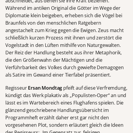
abschneidet, aus denen sie ihre Kraft beziehen.
Während im antiken Original die Götter im Wege der
Diplomatie klein beigeben, erheben sich die Vögel bei
Braunfels von den menschlichen Ratgebern
angestachelt zum Krieg gegen die Ewigen. Zeus macht
schließlich kurzen Prozess mit ihnen und zerstört die
Vogelstadt in den Lüften mithilfe von Naturgewalten.
Der Reiz der Handlung besteht aus ihrer Metaphorik,
die den Größenwahn der Mächtigen und die
Verführbarkeit des Volkes durch gewiefte Demagogen
als Satire im Gewand einer Tierfabel präsentiert.
Regisseur
Ersan Mondtag
pfeift auf diese Verfremdung,
kündigt das Werk plakativ als „Populisten-Oper“ an und
lässt es im Wartebereich eines Flughafens spielen. Die
glänzend geschriebene Handlungsübersicht im
Programmheft erzählt daher erst gar nicht den
vorgesehenen Plot, sondern erläutert gleich die Ideen
des Regisseurs: „Im Gegensatz zur ‚felsigen