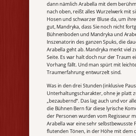
dann nämlich Arabella mit dem berühmt
nach oben, reißt alles Wurzelwerk mit s
Hosen und schwarzer Bluse da, um ihr
gut, Mandryka, dass Sie noch nicht for
Bühnenboden und Mandryka und Arabella
Inszenatorin des ganzen Spuks, die dau
Arabella geht ab. Mandryka merkt viel zu
Seite. Es war halt doch nur der Traum 
Vorhang fällt. Und man spürt mit leich
Traumerfahrung entwurzelt sind.
Was in den drei Stunden (inklusive Paus
Unterhaltungscharakter, ohne je platt 
„bezaubernd“. Das lag auch und vor all
die Bühnen Bern für diese lyrische Ko
der Personen wurden vom Regisseur mit 
Arabella war eine sehr selbstbewusste
flutenden Tönen, in der Höhe mit dem 