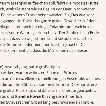
en Wasserglas auftauchen soll, fährt die moosige Hütte
ich, Arabella steht wie zu Beginn der Oper in schwarzen
e Beine wabern Trockeneisschwaden. Zu „Das war sehr
tgegangen sind“ fällt das ganze grüne Gewucher auf den
 posieren noch für einige Polaroidfotos, welche die
erpräsente Wahrsagerin, schießt. Der Zauber ist zu Ende,
 spät, dass sie weg ist und sucht sie auf der falschen
einer Sommer- oder hier eher Faschingsnacht. Der
ter Beklommenheit, dass die Menschen nach dieser
e) zuvor abging, hatte großartigen
zu wirken, war im wahrsten Sinne des Wortes
em an dem exzellenten, spielfreudigen Ensemble, welches
mödie auf der Bühne versammeln konnte. Die Charaktere
größer Plastizität und differenziert herausgearbeitet.
 Frau und
Kiandra Howarth
sang sie mit herrlich
den Strauss’schen Silberklang beschwörenden Timbre.