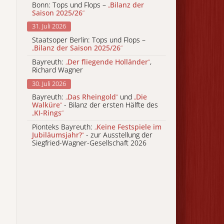
Bonn: Tops und Flops –
„
Bilanz der
Saison 2025/26
“
31. Juli 2026
Staatsoper Berlin: Tops und Flops –
„
Bilanz der Saison 2025/26
“
Bayreuth:
„
Der fliegende Holländer
“
,
Richard Wagner
30. Juli 2026
Bayreuth:
„
Das Rheingold
“
und
„
Die
Walküre
“
- Bilanz der ersten Hälfte des
„
KI-Rings
“
Pionteks Bayreuth:
„
Keine Festspiele im
Jubiläumsjahr?
“
- zur Ausstellung der
Siegfried-Wagner-Gesellschaft 2026