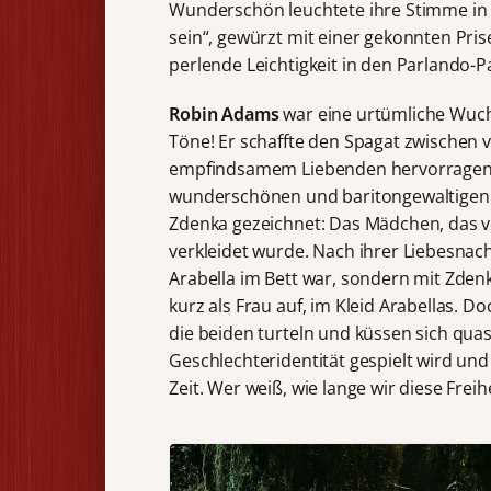
Wunderschön leuchtete ihre Stimme in „
sein“, gewürzt mit einer gekonnten Pri
perlende Leichtigkeit in den Parlando-
Robin Adams
war eine urtümliche Wuc
Töne! Er schaffte den Spagat zwischen
empfindsamem Liebenden hervorragend,
wunderschönen und baritongewaltigen P
Zdenka gezeichnet: Das Mädchen, das vo
verkleidet wurde. Nach ihrer Liebesnach
Arabella im Bett war, sondern mit Zdenka
kurz als Frau auf, im Kleid Arabellas. D
die beiden turteln und küssen sich quas
Geschlechteridentität gespielt wird un
Zeit. Wer weiß, wie lange wir diese Fre