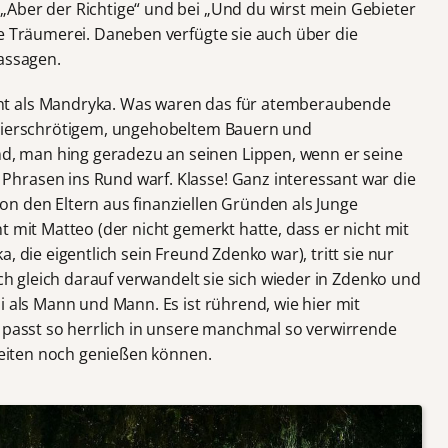
Aber der Richtige“ und bei „Und du wirst mein Gebieter
se Träumerei. Daneben verfügte sie auch über die
Passagen.
ht als Mandryka. Was waren das für atemberaubende
 vierschrötigem, ungehobeltem Bauern und
 man hing geradezu an seinen Lippen, wenn er seine
hrasen ins Rund warf. Klasse! Ganz interessant war die
n den Eltern aus finanziellen Gründen als Junge
t mit Matteo (der nicht gemerkt hatte, dass er nicht mit
, die eigentlich sein Freund Zdenko war), tritt sie nur
och gleich darauf verwandelt sie sich wieder in Zdenko und
i als Mann und Mann. Es ist rührend, wie hier mit
d passt so herrlich in unsere manchmal so verwirrende
iheiten noch genießen können.