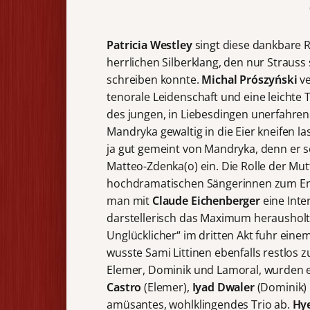
Patricia Westley
singt diese dankbare 
herrlichen Silberklang, den nur Straus
schreiben konnte.
Michal Prószyński
ve
tenorale Leidenschaft und eine leichte T
des jungen, in Liebesdingen unerfahre
Mandryka gewaltig in die Eier kneifen la
ja gut gemeint von Mandryka, denn er s
Matteo-Zdenka(o) ein. Die Rolle der Mut
hochdramatischen Sängerinnen zum Ende
man mit
Claude Eichenberger
eine Inter
darstellerisch das Maximum herausholt.
Unglücklicher“ im dritten Akt fuhr eine
wusste Sami Littinen ebenfalls restlos z
Elemer, Dominik und Lamoral, wurden eb
Castro
(Elemer),
Iyad Dwaler
(Dominik)
amüsantes, wohlklingendes Trio ab.
Hy