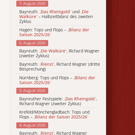
7. August 2026
Bayreuth:
„
Das Rheingold
“
und
„
Die
Walküre
“
– Halbzeitbilanz des zweiten
Zyklus
Hagen: Tops und Flops –
„
Bilanz der
Saison 2025/26
“
6. August 2026
Bayreuth:
„
Die Walküre
“
, Richard Wagner
(zweiter Zyklus)
Bayreuth:
„
Rienzi
“
, Richard Wagner (dritte
Besprechung)
Nürnberg: Tops und Flops –
„
Bilanz der
Saison 2025/26
“
5. August 2026
Bayreuther Festspiele:
„
Das Rheingold
“
,
Richard Wagner (zweiter Zyklus)
Krefeld/Mönchengladbach: Tops und
Flops –
„
Bilanz der Saison 2025/26
“
4. August 2026
Bayreuth:
„
Rienzi
“
, Richard Wagner