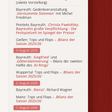
(zweite Vorstellung)
Bayreuth: Gedenkveranstaltung
„
Verstummte Stimmen
“
mit Michel
Friedman
Pionteks Bayreuth:
„
Christa Pawlofsky:
Bayreuths große Verpflichtung - Die
Festspielzeit im Spiegel der Presse
“
Gießen: Tops und Flops –
„
Bilanz der
Saison 2025/26
“
3. August 2026
Bayreuth:
„
Siegfried
“
und
„
Götterdämmerung
“
– Bilanz der zweiten
Hälfte des
„
KI-Rings
“
Wuppertal: Tops und Flops –
„
Bilanz der
Saison 2025/26
“
2. August 2026
Bayreuth:
„
Rienzi
“
, Richard Wagner
Mainz: Tops und Flops –
„
Bilanz der
Saison 2025/26
“
1. August 2026