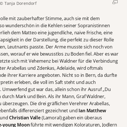
© Tanja Dorendorf
Rolle mit zauberhafter Stimme, auch sie mit dem
s so wunderschön in die Kehlen seiner Sopranistinnen
rlieh dem Matteo eine jugendliche, naive Frische, eine
apsigkeit in der Darstellung, die perfekt zu dieser Rolle
nen, Leutnants passte. Der Arme musste sich noch von
ssen, worauf er wie bewusstlos zu Boden fiel. Aber es war
etzte sich mit Vehemenz bei Waldner für die Verbindung
ter Arabellas und Zdenkas, Adelaide, wird oftmals
 ihrer Karriere angeboten. Nicht so in Bern, da durfte
pretin erleben, die voll im Saft steht und auch
 Umwerfend gut war das, allein schon ihr Ausruf „Du
m durch Mark und Bein. Als ihr Mann, Graf Waldner,
u überzeugen. Die drei gräflichen Verehrer Arabellas,
enfalls differenziert gezeichnet und
Ian Matthew
 und
Christian Valle
(Lamoral) gaben ein überaus
e-young Moon
führte mit wendigen Koloraturen, Jodlern