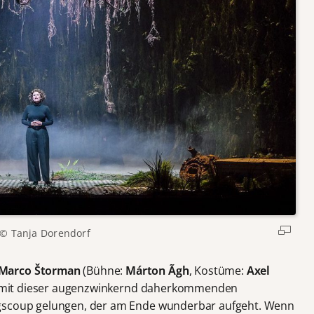
© Tanja Dorendorf
Marco Štorman
(Bühne:
Márton Ãgh
, Kostüme:
Axel
t mit dieser augenzwinkernd daherkommenden
ngscoup gelungen, der am Ende wunderbar aufgeht. Wenn