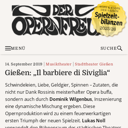
MENÜ
SUCHE
14. September 2019
Musiktheater
Stadttheater Gießen
Gießen: „Il barbiere di Siviglia“
Schwindeleien, Liebe, Geldgier, Spinnen – Zutaten, die
nicht nur Dank Rossinis meisterhafter Opera buffa,
sondern auch durch
Dominik Wilgenbus
‚ Inszenierung
eine dynamische Mischung ergeben. Diese
Opernproduktion wird zu einem feuerwerkartigen
ersten Triumph der neuen Spielzeit.
Lukas Noll
verwandelt den Bühnenraum des städtischen Theaters