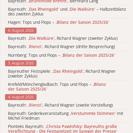
Bayreuth:
„
Brünnhilde brennt
“
, Bernhard Lang
Bayreuth:
„
Das Rheingold
“
und
„
Die Walküre
“
– Halbzeitbilanz
des zweiten Zyklus
Hagen: Tops und Flops –
„
Bilanz der Saison 2025/26
“
6. August 2026
Bayreuth:
„
Die Walküre
“
, Richard Wagner (zweiter Zyklus)
Bayreuth:
„
Rienzi
“
, Richard Wagner (dritte Besprechung)
Nürnberg: Tops und Flops –
„
Bilanz der Saison 2025/26
“
5. August 2026
Bayreuther Festspiele:
„
Das Rheingold
“
, Richard Wagner
(zweiter Zyklus)
Krefeld/Mönchengladbach: Tops und Flops –
„
Bilanz
der Saison 2025/26
“
4. August 2026
Bayreuth:
„
Rienzi
“
, Richard Wagner (zweite Vorstellung)
Bayreuth: Gedenkveranstaltung
„
Verstummte Stimmen
“
mit
Michel Friedman
Pionteks Bayreuth:
„
Christa Pawlofsky: Bayreuths große
Verpflichtung - Die Festspielzeit im Spiegel der Presse
“