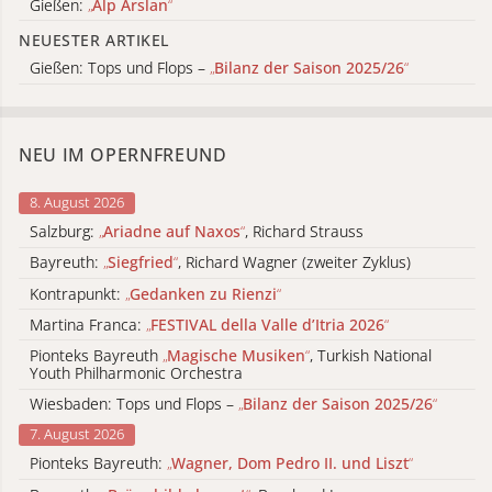
Gießen:
„
Alp Arslan
“
NEUESTER ARTIKEL
Gießen: Tops und Flops –
„
Bilanz der Saison 2025/26
“
NEU IM OPERNFREUND
8. August 2026
Salzburg:
„
Ariadne auf Naxos
“
, Richard Strauss
Bayreuth:
„
Siegfried
“
, Richard Wagner (zweiter Zyklus)
Kontrapunkt:
„
Gedanken zu Rienzi
“
Martina Franca:
„
FESTIVAL della Valle d’Itria 2026
“
Pionteks Bayreuth
„
Magische Musiken
“
, Turkish National
Youth Philharmonic Orchestra
Wiesbaden: Tops und Flops –
„
Bilanz der Saison 2025/26
“
7. August 2026
Pionteks Bayreuth:
„
Wagner, Dom Pedro II. und Liszt
“