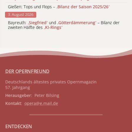
Gießen: Tops und Flops –
„
Bilanz der Saison 2025/26
“
3. August 2026
Bayreuth:
„
Siegfried
“
und
„
Götterdämmerung
“
– Bilanz der
zweiten Hälfte des
„
KI-Rings
“
DER OPERNFREUND
Deutschlands ältestes privates
Opernmagazin
57. Jahrgang
Herausgeber
: Peter Bilsing
Kontakt
:
opera@e.mail.de
ENTDECKEN