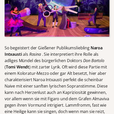
So begeistert der Gießener Publikumsliebling
Naroa
Intxausti
als
Rosina
. Sie interpretiert ihre Rolle als
adliges Mündel des bürgerlichen Doktors
Don Bartolo
(
Tomi Wendt
) mit zarter Lyrik. Oft wird diese Partie mit
einem Koloratur-Mezzo oder gar Alt besetzt, hier aber
charakterisiert Naroa Intxausti perfekt die scheinbar
Naive mit einer sanften lyrischen Sopranstimme. Diese
kann nach Herzenlust auch an Kapriziosität gewinnen,
vor allem wenn sie mit Figaro und dem Grafen Almaviva
gegen ihren Vormund intrigiert. Lammfromm, fast wie
eine Heilige kann sie singen, doch wenn man sie reizt,