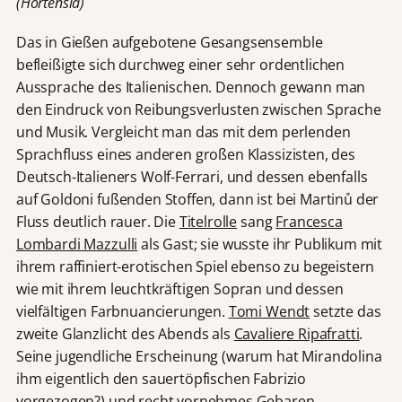
(Hortensia)
Das in Gießen aufgebotene Gesangsensemble
befleißigte sich durchweg einer sehr ordentlichen
Aussprache des Italienischen. Dennoch gewann man
den Eindruck von Reibungsverlusten zwischen Sprache
und Musik. Vergleicht man das mit dem perlenden
Sprachfluss eines anderen großen Klassizisten, des
Deutsch-Italieners Wolf-Ferrari, und dessen ebenfalls
auf Goldoni fußenden Stoffen, dann ist bei Martinů der
Fluss deutlich rauer. Die
Titelrolle
sang
Francesca
Lombardi Mazzulli
als Gast; sie wusste ihr Publikum mit
ihrem raffiniert-erotischen Spiel ebenso zu begeistern
wie mit ihrem leuchtkräftigen Sopran und dessen
vielfältigen Farbnuancierungen.
Tomi Wendt
setzte das
zweite Glanzlicht des Abends als
Cavaliere Ripafratti
.
Seine jugendliche Erscheinung (warum hat Mirandolina
ihm eigentlich den sauertöpfischen Fabrizio
vorgezogen?) und recht vornehmes Gebaren