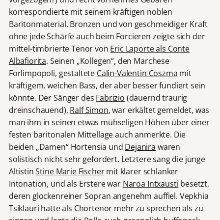
korrespondierte mit seinem kräftigen noblen
Baritonmaterial. Bronzen und von geschmeidiger Kraft
ohne jede Schärfe auch beim Forcieren zeigte sich der
mittel-timbrierte Tenor von
Eric Laporte als Conte
Albafiorita
. Seinen „Kollegen“, den Marchese
Forlimpopoli, gestaltete
Calin-Valentin Coszma
mit
kräftigem, weichen Bass, der aber besser fundiert sein
könnte. Der Sänger des
Fabrizio
(dauernd traurig
dreinschauend),
Ralf Simon
, war erkältet gemeldet, was
man ihm in seinen etwas mühseligen Höhen über einer
festen baritonalen Mittellage auch anmerkte. Die
beiden „Damen“ Hortensia und
Dejanira
waren
solistisch nicht sehr gefordert. Letztere sang die junge
Altistin
Stine Marie Fischer
mit klarer schlanker
Intonation, und als Erstere war
Naroa Intxausti
besetzt,
deren glockenreiner Sopran angenehm auffiel. Vepkhia
Tsiklauri hatte als Chortenor mehr zu sprechen als zu