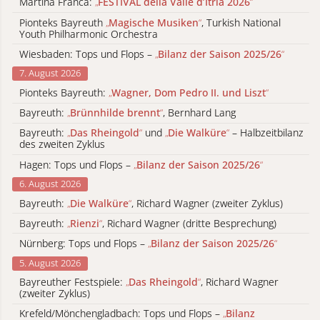
Martina Franca:
„
FESTIVAL della Valle d’Itria 2026
“
Pionteks Bayreuth
„
Magische Musiken
“
, Turkish National
Youth Philharmonic Orchestra
Wiesbaden: Tops und Flops –
„
Bilanz der Saison 2025/26
“
7. August 2026
Pionteks Bayreuth:
„
Wagner, Dom Pedro II. und Liszt
“
Bayreuth:
„
Brünnhilde brennt
“
, Bernhard Lang
Bayreuth:
„
Das Rheingold
“
und
„
Die Walküre
“
– Halbzeitbilanz
des zweiten Zyklus
Hagen: Tops und Flops –
„
Bilanz der Saison 2025/26
“
6. August 2026
Bayreuth:
„
Die Walküre
“
, Richard Wagner (zweiter Zyklus)
Bayreuth:
„
Rienzi
“
, Richard Wagner (dritte Besprechung)
Nürnberg: Tops und Flops –
„
Bilanz der Saison 2025/26
“
5. August 2026
Bayreuther Festspiele:
„
Das Rheingold
“
, Richard Wagner
(zweiter Zyklus)
Krefeld/Mönchengladbach: Tops und Flops –
„
Bilanz