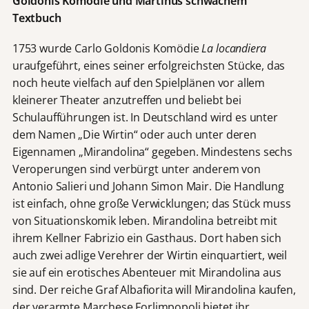
Goldonis Komödie und Martinůs schwachem
Textbuch
1753 wurde Carlo Goldonis Komödie
La locandiera
uraufgeführt, eines seiner erfolgreichsten Stücke, das
noch heute vielfach auf den Spielplänen vor allem
kleinerer Theater anzutreffen und beliebt bei
Schulaufführungen ist. In Deutschland wird es unter
dem Namen „Die Wirtin“ oder auch unter deren
Eigennamen „Mirandolina“ gegeben. Mindestens sechs
Veroperungen sind verbürgt unter anderem von
Antonio Salieri und Johann Simon Mair. Die Handlung
ist einfach, ohne große Verwicklungen; das Stück muss
von Situationskomik leben. Mirandolina betreibt mit
ihrem Kellner Fabrizio ein Gasthaus. Dort haben sich
auch zwei adlige Verehrer der Wirtin einquartiert, weil
sie auf ein erotisches Abenteuer mit Mirandolina aus
sind. Der reiche Graf Albafiorita will Mirandolina kaufen,
der verarmte Marchese Forlimpopoli bietet ihr