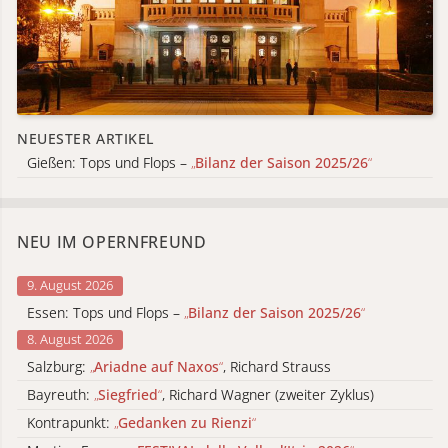
NEUESTER ARTIKEL
Gießen: Tops und Flops –
„
Bilanz der Saison 2025/26
“
NEU IM OPERNFREUND
9. August 2026
Essen: Tops und Flops –
„
Bilanz der Saison 2025/26
“
8. August 2026
Salzburg:
„
Ariadne auf Naxos
“
, Richard Strauss
Bayreuth:
„
Siegfried
“
, Richard Wagner (zweiter Zyklus)
Kontrapunkt:
„
Gedanken zu Rienzi
“