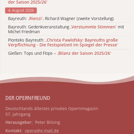
der Saison 2025/26
“
4. August 2026
Bayreuth:
„
Rienzi
“
, Richard Wagner (zweite Vorstellung)
Bayreuth: Gedenkveranstaltung
„
Verstummte Stimmen
“
mit
Michel Friedman
Pionteks Bayreuth:
„
Christa Pawlofsky: Bayreuths große
Verpflichtung - Die Festspielzeit im Spiegel der Presse
“
Gießen: Tops und Flops –
„
Bilanz der Saison 2025/26
“
DER OPERNFREUND
Deutschlands ältestes privates
Opernmagazin
57. Jahrgang
Herausgeber
: Peter Bilsing
Kontakt
:
opera@e.mail.de