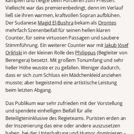
kämpfen und neigte beim Forcieren zum Pressen.
Vielleicht war das premierenbedingt, denn im Verlauf
ließ sie ihren warmen, kraftvollen Sopran aufblühen.
Der Sudanese
Magid El-Bushra
bekam als
Orontes
mehrfach Szenenbeifall für seinen hellen klaren
Counter, für seine virtuosen Passagen und saubere
Stimmführung. Ein weiterer Counter war mit
Jakub Jósef
Orliński
in der kleinen Rolle des
Philippus
(Begleiter von
Berengera) besetzt. Mit großem Tonumfang und sehr
heller Höhe wusste er zu gefallen. Weniger dadurch,
dass er sich zum Schluss ein Mädchenkleid anziehen
musste; aber begeisternd eine artistische Leistung
beim letzten Abgang.
Das Publikum war sehr zufrieden mit der Vorstellung
und spendete einhelligen Beifall für alle
Beteiligteninklusive des Regieteams. Puristen erden an
der Inszenierung das eine oder andere auszusetzen
haben, bei der Unterhaltung und Humor dominieren –