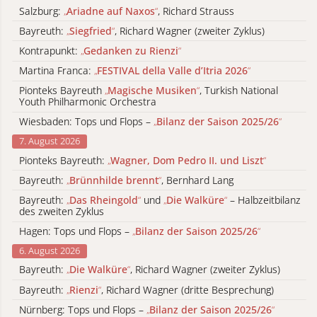
Salzburg:
„
Ariadne auf Naxos
“
, Richard Strauss
Bayreuth:
„
Siegfried
“
, Richard Wagner (zweiter Zyklus)
Kontrapunkt:
„
Gedanken zu Rienzi
“
Martina Franca:
„
FESTIVAL della Valle d’Itria 2026
“
Pionteks Bayreuth
„
Magische Musiken
“
, Turkish National
Youth Philharmonic Orchestra
Wiesbaden: Tops und Flops –
„
Bilanz der Saison 2025/26
“
7. August 2026
Pionteks Bayreuth:
„
Wagner, Dom Pedro II. und Liszt
“
Bayreuth:
„
Brünnhilde brennt
“
, Bernhard Lang
Bayreuth:
„
Das Rheingold
“
und
„
Die Walküre
“
– Halbzeitbilanz
des zweiten Zyklus
Hagen: Tops und Flops –
„
Bilanz der Saison 2025/26
“
6. August 2026
Bayreuth:
„
Die Walküre
“
, Richard Wagner (zweiter Zyklus)
Bayreuth:
„
Rienzi
“
, Richard Wagner (dritte Besprechung)
Nürnberg: Tops und Flops –
„
Bilanz der Saison 2025/26
“