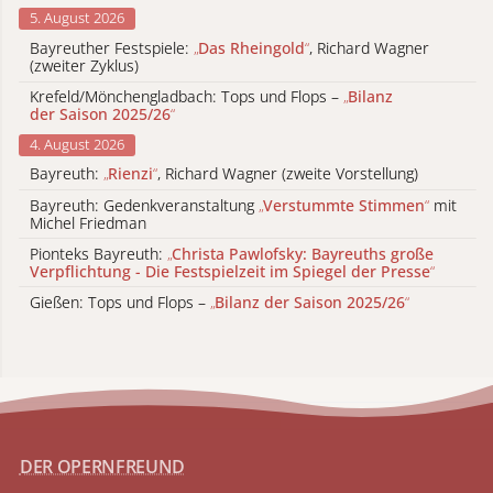
5. August 2026
Bayreuther Festspiele:
„
Das Rheingold
“
, Richard Wagner
(zweiter Zyklus)
Krefeld/Mönchengladbach: Tops und Flops –
„
Bilanz
der Saison 2025/26
“
4. August 2026
Bayreuth:
„
Rienzi
“
, Richard Wagner (zweite Vorstellung)
Bayreuth: Gedenkveranstaltung
„
Verstummte Stimmen
“
mit
Michel Friedman
Pionteks Bayreuth:
„
Christa Pawlofsky: Bayreuths große
Verpflichtung - Die Festspielzeit im Spiegel der Presse
“
Gießen: Tops und Flops –
„
Bilanz der Saison 2025/26
“
DER OPERNFREUND