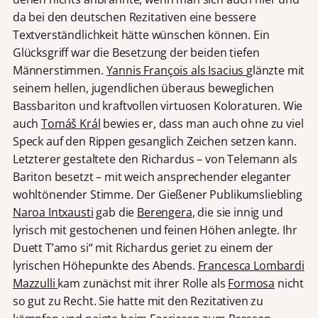
da bei den deutschen Rezitativen eine bessere
Textverständlichkeit hätte wünschen können. Ein
Glücksgriff war die Besetzung der beiden tiefen
Männerstimmen.
Yannis François als Isacius
glänzte mit
seinem hellen, jugendlichen überaus beweglichen
Bassbariton und kraftvollen virtuosen Koloraturen. Wie
auch
Tomáš Král
bewies er, dass man auch ohne zu viel
Speck auf den Rippen gesanglich Zeichen setzen kann.
Letzterer gestaltete den Richardus – von Telemann als
Bariton besetzt – mit weich ansprechender eleganter
wohltönender Stimme. Der Gießener Publikumsliebling
Naroa Intxausti
gab die
Berengera
, die sie innig und
lyrisch mit gestochenen und feinen Höhen anlegte. Ihr
Duett T’amo si“ mit Richardus geriet zu einem der
lyrischen Höhepunkte des Abends.
Francesca Lombardi
Mazzulli
kam zunächst mit ihrer Rolle als
Formosa
nicht
so gut zu Recht. Sie hatte mit den Rezitativen zu