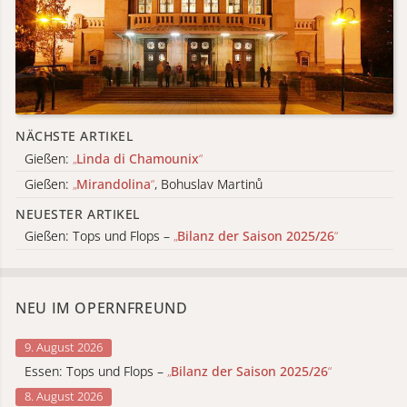
NÄCHSTE ARTIKEL
Gießen:
„
Linda di Chamounix
“
Gießen:
„
Mirandolina
“
, Bohuslav Martinů
NEUESTER ARTIKEL
Gießen: Tops und Flops –
„
Bilanz der Saison 2025/26
“
NEU IM OPERNFREUND
9. August 2026
Essen: Tops und Flops –
„
Bilanz der Saison 2025/26
“
8. August 2026