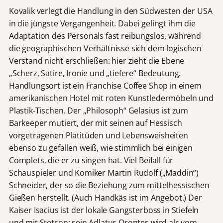
Kovalik verlegt die Handlung in den Südwesten der USA
in die jüngste Vergangenheit. Dabei gelingt ihm die
Adaptation des Personals fast reibungslos, während
die geographischen Verhältnisse sich dem logischen
Verstand nicht erschließen: hier zieht die Ebene
„Scherz, Satire, Ironie und „tiefere“ Bedeutung.
Handlungsort ist ein Franchise Coffee Shop in einem
amerikanischen Hotel mit roten Kunstledermöbeln und
Plastik-Tischen. Der „Philosoph“ Gelasius ist zum
Barkeeper mutiert, der mit seinen auf Hessisch
vorgetragenen Platitüden und Lebensweisheiten
ebenso zu gefallen weiß, wie stimmlich bei einigen
Complets, die er zu singen hat. Viel Beifall für
Schauspieler und Komiker Martin Rudolf („Maddin“)
Schneider, der so die Beziehung zum mittelhessischen
Gießen herstellt. (Auch Handkäs ist im Angebot.) Der
Kaiser Isacius ist der lokale Gangsterboss in Stiefeln
und mit Stetson; sein Adlatus Orontes wird als vom