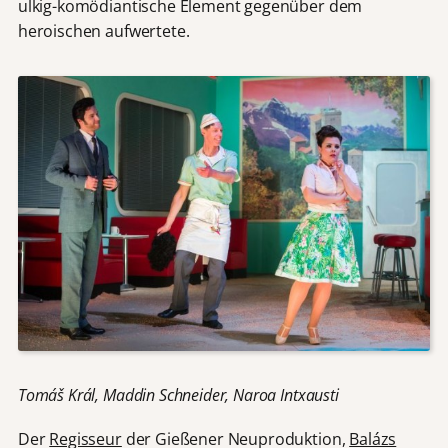
ulkig-komödiantische Element gegenüber dem
heroischen aufwertete.
Tomáš Král, Maddin Schneider,
Naroa Intxausti
Der
Regisseur
der Gießener Neuproduktion,
Balázs