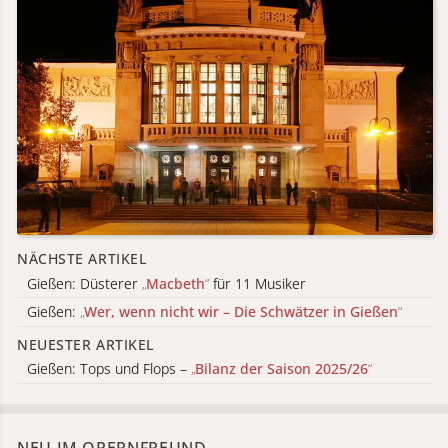
NÄCHSTE ARTIKEL
Gießen: Düsterer
„
Macbeth
“
für 11 Musiker
Gießen:
„
Wer, wenn nicht wir – Die Schwätzer in Gießen
“
NEUESTER ARTIKEL
Gießen: Tops und Flops –
„
Bilanz der Saison 2025/26
“
NEU IM OPERNFREUND