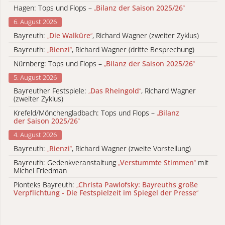
Hagen: Tops und Flops –
„
Bilanz der Saison 2025/26
“
6. August 2026
Bayreuth:
„
Die Walküre
“
, Richard Wagner (zweiter Zyklus)
Bayreuth:
„
Rienzi
“
, Richard Wagner (dritte Besprechung)
Nürnberg: Tops und Flops –
„
Bilanz der Saison 2025/26
“
5. August 2026
Bayreuther Festspiele:
„
Das Rheingold
“
, Richard Wagner
(zweiter Zyklus)
Krefeld/Mönchengladbach: Tops und Flops –
„
Bilanz
der Saison 2025/26
“
4. August 2026
Bayreuth:
„
Rienzi
“
, Richard Wagner (zweite Vorstellung)
Bayreuth: Gedenkveranstaltung
„
Verstummte Stimmen
“
mit
Michel Friedman
Pionteks Bayreuth:
„
Christa Pawlofsky: Bayreuths große
Verpflichtung - Die Festspielzeit im Spiegel der Presse
“