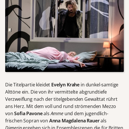
Die Titelpartie kleidet
Evelyn Krahe
in dunkel-samtige
Alttöne ein. Die von ihr vermittelte abgrundtiefe
Verzweiflung nach der titelgebenden Gewalttat rührt
ans Herz. Mit dem voll und rund strömenden Mezzo
von
Sofia Pavone
als
Amme
und dem jugendlich-
frischen Sopran von
Anna Magdalena Rauer
als
Dienerin
ergeben sich in Ensembleszenen die für Britten