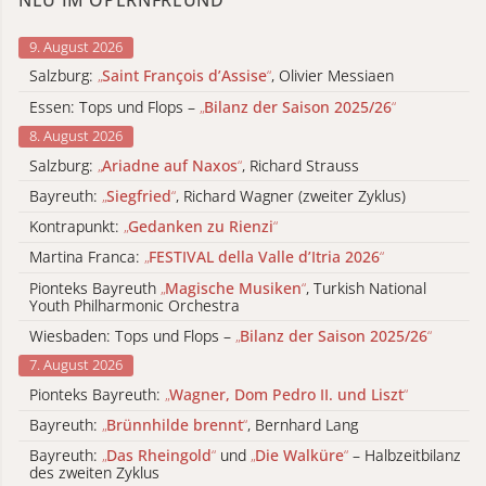
9. August 2026
Salzburg:
„
Saint François d’Assise
“
, Olivier Messiaen
Essen: Tops und Flops –
„
Bilanz der Saison 2025/26
“
8. August 2026
Salzburg:
„
Ariadne auf Naxos
“
, Richard Strauss
Bayreuth:
„
Siegfried
“
, Richard Wagner (zweiter Zyklus)
Kontrapunkt:
„
Gedanken zu Rienzi
“
Martina Franca:
„
FESTIVAL della Valle d’Itria 2026
“
Pionteks Bayreuth
„
Magische Musiken
“
, Turkish National
Youth Philharmonic Orchestra
Wiesbaden: Tops und Flops –
„
Bilanz der Saison 2025/26
“
7. August 2026
Pionteks Bayreuth:
„
Wagner, Dom Pedro II. und Liszt
“
Bayreuth:
„
Brünnhilde brennt
“
, Bernhard Lang
Bayreuth:
„
Das Rheingold
“
und
„
Die Walküre
“
– Halbzeitbilanz
des zweiten Zyklus