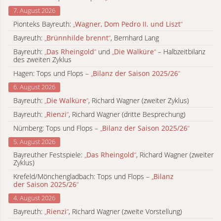
7. August 2026
Pionteks Bayreuth:
„
Wagner, Dom Pedro II. und Liszt
“
Bayreuth:
„
Brünnhilde brennt
“
, Bernhard Lang
Bayreuth:
„
Das Rheingold
“
und
„
Die Walküre
“
– Halbzeitbilanz
des zweiten Zyklus
Hagen: Tops und Flops –
„
Bilanz der Saison 2025/26
“
6. August 2026
Bayreuth:
„
Die Walküre
“
, Richard Wagner (zweiter Zyklus)
Bayreuth:
„
Rienzi
“
, Richard Wagner (dritte Besprechung)
Nürnberg: Tops und Flops –
„
Bilanz der Saison 2025/26
“
5. August 2026
Bayreuther Festspiele:
„
Das Rheingold
“
, Richard Wagner (zweiter
Zyklus)
Krefeld/Mönchengladbach: Tops und Flops –
„
Bilanz
der Saison 2025/26
“
4. August 2026
Bayreuth:
„
Rienzi
“
, Richard Wagner (zweite Vorstellung)