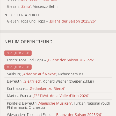
Gießen:
„
Zaira
“
, Vincenzo Bellini
NEUESTER ARTIKEL
Gießen: Tops und Flops –
„
Bilanz der Saison 2025/26
“
NEU IM OPERNFREUND
9. August 2026
Essen: Tops und Flops –
„
Bilanz der Saison 2025/26
“
8. August 2026
Salzburg:
„
Ariadne auf Naxos
“
, Richard Strauss
Bayreuth:
„
Siegfried
“
, Richard Wagner (zweiter Zyklus)
Kontrapunkt:
„
Gedanken zu Rienzi
“
Martina Franca:
„
FESTIVAL della Valle d’Itria 2026
“
Pionteks Bayreuth
„
Magische Musiken
“
, Turkish National Youth
Philharmonic Orchestra
Wiesbaden: Tops und Flops –
„
Bilanz der Saison 2025/26
“