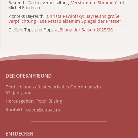
Bayreuth: Gedenkveranstaltung
„
Verstummte Stimmen
“
mit
Michel Friedman
Pionteks Bayreuth:
„
Christa Pawlofsky: Bayreuths große
Verpflichtung - Die Festspielzeit im Spiegel der Presse
“
Gießen: Tops und Flops –
„
Bilanz der Saison 2025/26
“
DER OPERNFREUND
Deutschlands ältestes privates
Opernmagazin
57. Jahrgang
Herausgeber
: Peter Bilsing
Kontakt
:
opera@e.mail.de
ENTDECKEN