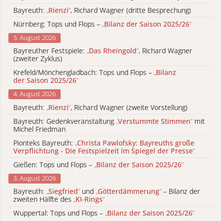
Bayreuth:
„
Rienzi
“
, Richard Wagner (dritte Besprechung)
Nürnberg: Tops und Flops –
„
Bilanz der Saison 2025/26
“
5. August 2026
Bayreuther Festspiele:
„
Das Rheingold
“
, Richard Wagner
(zweiter Zyklus)
Krefeld/Mönchengladbach: Tops und Flops –
„
Bilanz
der Saison 2025/26
“
4. August 2026
Bayreuth:
„
Rienzi
“
, Richard Wagner (zweite Vorstellung)
Bayreuth: Gedenkveranstaltung
„
Verstummte Stimmen
“
mit
Michel Friedman
Pionteks Bayreuth:
„
Christa Pawlofsky: Bayreuths große
Verpflichtung - Die Festspielzeit im Spiegel der Presse
“
Gießen: Tops und Flops –
„
Bilanz der Saison 2025/26
“
3. August 2026
Bayreuth:
„
Siegfried
“
und
„
Götterdämmerung
“
– Bilanz der
zweiten Hälfte des
„
KI-Rings
“
Wuppertal: Tops und Flops –
„
Bilanz der Saison 2025/26
“