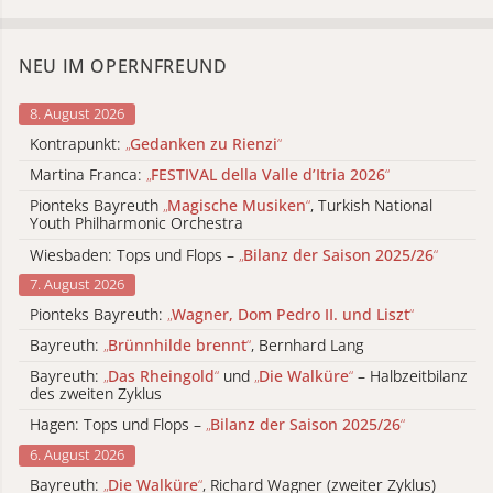
NEU IM OPERNFREUND
8. August 2026
Kontrapunkt:
„
Gedanken zu Rienzi
“
Martina Franca:
„
FESTIVAL della Valle d’Itria 2026
“
Pionteks Bayreuth
„
Magische Musiken
“
, Turkish National
Youth Philharmonic Orchestra
Wiesbaden: Tops und Flops –
„
Bilanz der Saison 2025/26
“
7. August 2026
Pionteks Bayreuth:
„
Wagner, Dom Pedro II. und Liszt
“
Bayreuth:
„
Brünnhilde brennt
“
, Bernhard Lang
Bayreuth:
„
Das Rheingold
“
und
„
Die Walküre
“
– Halbzeitbilanz
des zweiten Zyklus
Hagen: Tops und Flops –
„
Bilanz der Saison 2025/26
“
6. August 2026
Bayreuth:
„
Die Walküre
“
, Richard Wagner (zweiter Zyklus)