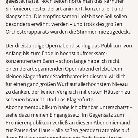
geleistet hatte. Noch selten hörte man das Kärntner
Sinfonieorchester derart animiert, konzentriert und
klangschön. Die empfindsamen Holzbläser-Soli sollen
besonders erwähnt werden – und trotz des großen
Orchesterapparats wurden die Stimmen nie zugedeckt.
Der dreistündige Opernabend schlug das Publikum von
Anfang bis zum Ende in höchst aufmerksam-
konzentriertem Bann – schon lange habe ich nicht
einen derart spannenden Opernabend erlebt. Dem
kleinen Klagenfurter Stadttheater ist diesmal wirklich
für einen ganz großen Wurf auf allerhöchstem Niveau
zu danken, der keinen Vergleich mit ersten Häusern zu
scheuen braucht! Und das Klagenfurter
Abonnementpublikum habe ich offenbar unterschätzt –
siehe dazu meinen Eingangssatz. Im Gegensatz zum
Premierenpublikum verließ an diesem Abend niemand
zur Pause das Haus – alle saßen geradezu atemlos auf
ihren Plätzen und spendeten am Ende begeisterten