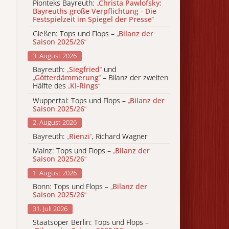
Pionteks Bayreuth:
„
Christa Pawlofsky:
Bayreuths große Verpflichtung - Die
Festspielzeit im Spiegel der Presse
“
Gießen: Tops und Flops –
„
Bilanz der
Saison 2025/26
“
3. August 2026
Bayreuth:
„
Siegfried
“
und
„
Götterdämmerung
“
– Bilanz der zweiten
Hälfte des
„
KI-Rings
“
Wuppertal: Tops und Flops –
„
Bilanz der
Saison 2025/26
“
2. August 2026
Bayreuth:
„
Rienzi
“
, Richard Wagner
Mainz: Tops und Flops –
„
Bilanz der
Saison 2025/26
“
1. August 2026
Bonn: Tops und Flops –
„
Bilanz der
Saison 2025/26
“
31. Juli 2026
Staatsoper Berlin: Tops und Flops –