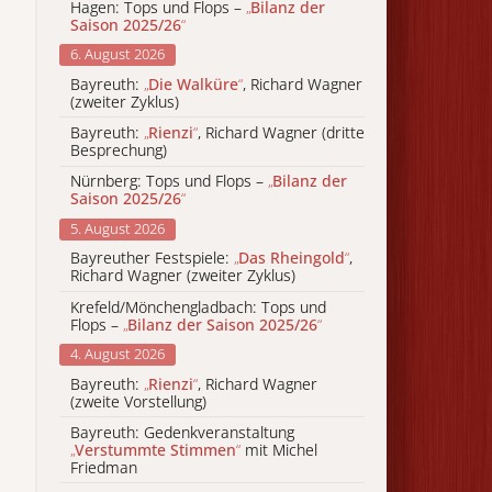
Hagen: Tops und Flops –
„
Bilanz der
Saison 2025/26
“
6. August 2026
Bayreuth:
„
Die Walküre
“
, Richard Wagner
(zweiter Zyklus)
Bayreuth:
„
Rienzi
“
, Richard Wagner (dritte
Besprechung)
Nürnberg: Tops und Flops –
„
Bilanz der
Saison 2025/26
“
5. August 2026
Bayreuther Festspiele:
„
Das Rheingold
“
,
Richard Wagner (zweiter Zyklus)
Krefeld/Mönchengladbach: Tops und
Flops –
„
Bilanz der Saison 2025/26
“
4. August 2026
Bayreuth:
„
Rienzi
“
, Richard Wagner
(zweite Vorstellung)
Bayreuth: Gedenkveranstaltung
„
Verstummte Stimmen
“
mit Michel
Friedman