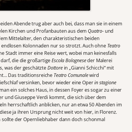
eiden Abende trug aber auch bei, dass man sie in einem
ielen Kirchen und Profanbauten aus dem
Quatro-
und
dem Mittelalter, den charakteristischen beiden
n endlosen Kolonnaden nur so strotzt. Auch ohne
Teatro
me Stadt immer eine Reise wert, wobei man keinesfalls
darf, die die großartige
Escola
Bolognese
der Malerei
das, was der geschätzte
Dottore
in „Gianni Schicchi“ mit
nt… Das traditionsreiche
Teatro Comunale
wird
efschlaf versinken, bevor wieder eine Oper
in stagione
man ein solches Haus, in dessen Foyer es sogar zu einer
er und Giuseppe Verdi kommt, die sich über dem
eln herrschaftlich anblicken, nur an etwa 50 Abenden im
iese ja ihren Ursprung nicht weit von hier, in Florenz.
ln sollte der Opernliebhaber dann doch schonmal