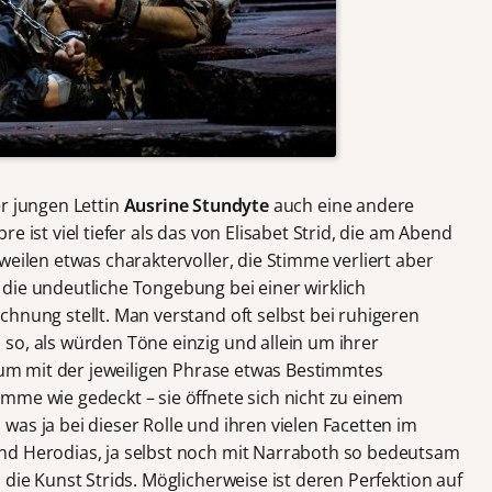
er jungen Lettin
Ausrine Stundyte
auch eine andere
e ist viel tiefer als das von Elisabet Strid, die am Abend
weilen etwas charaktervoller, die Stimme verliert aber
die undeutliche Tongebung bei einer wirklich
hnung stellt. Man verstand oft selbst bei ruhigeren
so, als würden Töne einzig und allein um ihrer
, um mit der jeweiligen Phrase etwas Bestimmtes
mme wie gedeckt – sie öffnete sich nicht zu einem
as ja bei dieser Rolle und ihren vielen Facetten im
nd Herodias, ja selbst noch mit Narraboth so bedeutsam
 die Kunst Strids. Möglicherweise ist deren Perfektion auf