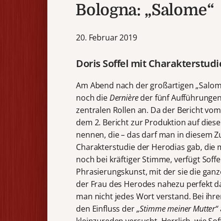
Bologna: „Salome“
20. Februar 2019
Doris Soffel mit Charakterstudi
Am Abend nach der großartigen „Salome
noch die
Dernière
der fünf Aufführung
zentralen Rollen an. Da der Bericht vom
dem 2. Bericht zur Produktion auf diese 
nennen, die – das darf man in diesem Z
Charakterstudie der Herodias gab, di
noch bei kräftiger Stimme, verfügt Sof
Phrasierungskunst, mit der sie die ganze
der Frau des Herodes nahezu perfekt da
man nicht jedes Wort verstand. Bei ihr
den Einfluss der
„Stimme meiner Mutter“
kleinzureden versucht. Herrlich, wie S