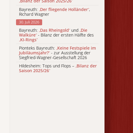
„
Bilanz der Saison 2025/26
“
Bayreuth:
„
Der fliegende Holländer
“
,
Richard Wagner
30. Juli 2026
Bayreuth:
„
Das Rheingold
“
und
„
Die
Walküre
“
- Bilanz der ersten Hälfte des
„
KI-Rings
“
Pionteks Bayreuth:
„
Keine Festspiele im
Jubiläumsjahr?
“
- zur Ausstellung der
Siegfried-Wagner-Gesellschaft 2026
Hildesheim: Tops und Flops –
„
Bilanz der
Saison 2025/26
“