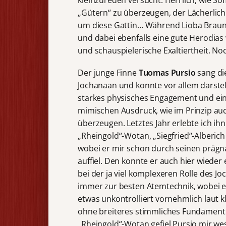
„Gütern“ zu überzeugen, der Lächerlichk
um diese Gattin… Während Lioba Braun 
und dabei ebenfalls eine gute Herodias 
und schauspielerische Exaltiertheit. No
Der junge Finne
Tuomas Pursio
sang d
Jochanaan und konnte vor allem darstel
starkes physisches Engagement und ei
mimischen Ausdruck, wie im Prinzip au
überzeugen. Letztes Jahr erlebte ich ihn
„Rheingold“-Wotan, „Siegfried“-Alberic
wobei er mir schon durch seinen prägn
auffiel. Den konnte er auch hier wieder 
bei der ja viel komplexeren Rolle des J
immer zur besten Atemtechnik, wobei 
etwas unkontrolliert vornehmlich laut 
ohne breiteres stimmliches Fundament 
„Rheingold“-Wotan gefiel Pursio mir wes