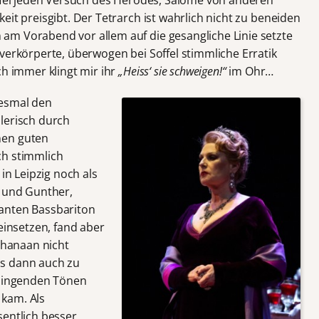
eit preisgibt. Der Tetrarch ist wahrlich nicht zu beneiden
am Vorabend vor allem auf die gesangliche Linie setzte
verkörperte, überwogen bei Soffel stimmliche Erratik
ch immer klingt mir ihr
„Heiss‘ sie schweigen!“
im Ohr…
iesmal den
lerisch durch
nen guten
ch stimmlich
 in Leipzig noch als
h und Gunther,
anten Bassbariton
einsetzen, fand aber
ochanaan nicht
es dann auch zu
klingenden Tönen
kam. Als
entlich besser,