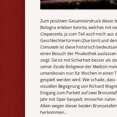
Zum positiven Gesamteindruck dieser b
Bologna erleben konnte, welches mit v
Cinquecento
, ja zum Teil auch noch aus 
Geschlechtertürmen (
Due torri
) und de
Comunale
ist diese historisch bedeutsa
einen Besuch der Pinakothek auslassen 
zeigt. Sie ist mit Sicherheit besser als 
seiner
Escola Bolognese
der Medizin mei
unterdessen nun für Wochen in einen Ti
gespielt werden wird. Wie schade, dass 
visuellen Begegnung von Richard Wagn
Eingang zum Parkett auf zwei Bronzetaf
Jahr mit Oper bespielt. Immerhin nahm d
Allein wegen dieser beiden Bronzetafe
herkommen…