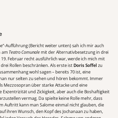
e
“-Aufführung (Bericht weiter unten) sah ich mir auch
en am
Teatro Comunale
mit der Alternativbesetzung in drei
 19. Februar recht ausführlich war, werde ich mich mit
drei Rollen beschränken. Als erste ist
Doris Soffel
zu
usammenhang wohl sagen – bereits 70 ist, eine
e man nur selten zu sehen und hören bekommt. Immer
fels Mezzosopran über starke Attacke und eine
 Exzentrizität und Zickigkeit, aber auch die Boshaftigkeit
rzustellen vermag. Da spielte keine Rolle mehr, dass
em Auftritt kann man Salome einmal nicht glauben, die
auf ihren Wunsch, den Kopf des Jochanaan zu haben,
offel jeden Versuch des Herodes, Salome von anderen