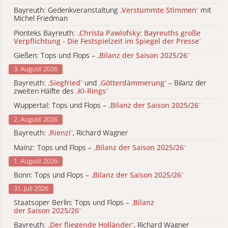
Bayreuth: Gedenkveranstaltung
„
Verstummte Stimmen
“
mit
Michel Friedman
Pionteks Bayreuth:
„
Christa Pawlofsky: Bayreuths große
Verpflichtung - Die Festspielzeit im Spiegel der Presse
“
Gießen: Tops und Flops –
„
Bilanz der Saison 2025/26
“
3. August 2026
Bayreuth:
„
Siegfried
“
und
„
Götterdämmerung
“
– Bilanz der
zweiten Hälfte des
„
KI-Rings
“
Wuppertal: Tops und Flops –
„
Bilanz der Saison 2025/26
“
2. August 2026
Bayreuth:
„
Rienzi
“
, Richard Wagner
Mainz: Tops und Flops –
„
Bilanz der Saison 2025/26
“
1. August 2026
Bonn: Tops und Flops –
„
Bilanz der Saison 2025/26
“
31. Juli 2026
Staatsoper Berlin: Tops und Flops –
„
Bilanz
der Saison 2025/26
“
Bayreuth:
„
Der fliegende Holländer
“
, Richard Wagner