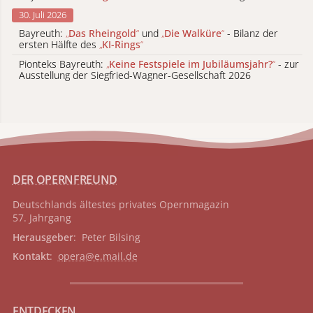
30. Juli 2026
Bayreuth:
„
Das Rheingold
“
und
„
Die Walküre
“
- Bilanz der
ersten Hälfte des
„
KI-Rings
“
Pionteks Bayreuth:
„
Keine Festspiele im Jubiläumsjahr?
“
- zur
Ausstellung der Siegfried-Wagner-Gesellschaft 2026
DER OPERNFREUND
Deutschlands ältestes privates
Opernmagazin
57. Jahrgang
Herausgeber
: Peter Bilsing
Kontakt
:
opera@e.mail.de
ENTDECKEN