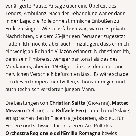
verlängerte Pause, Ansage über eine Übelkeit des
Tenors, Ambulanz. Nach der Behandlung war er dann
in der Lage, die Rolle ohne stimmliche Einbußen zu
Ende zu singen. Wie zu erfahren war, waren es private
Nachrichten, die dem 25-jährigen Peruaner zugesetzt
hatten. Ich möchte aber auch hinzufügen, dass er mich
ein wenig an Rolando Villazón erinnert. Nicht stimmlich,
denn sein Timbre ist weniger baritonal als das des
Mexikaners, aber im 150%igen Einsatz, der einen auch
nervlichen Verschleiß befürchten lässt. Es wäre schade
um diesen temperamentvollen, schönstimmigen und
auch technisch versierten jungen Mann.
Die Leistungen von
Christian Saitta
(Giovanni),
Matteo
Mezzaro
(Selimo) und
Raffaele Feo
(Eunuch und Sklave)
entsprachen den in Piacenza gebotenen, also gut für
Erstere und schwach für Letzteren. Am Pult des
Orchestra Regionale dell’Emilia-Romagna
bewies