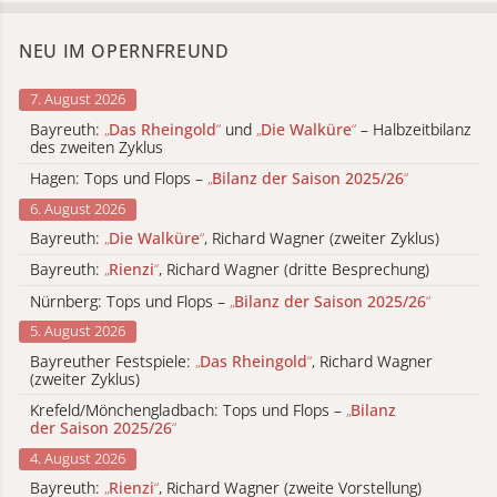
NEU IM OPERNFREUND
7. August 2026
Bayreuth:
„
Das Rheingold
“
und
„
Die Walküre
“
– Halbzeitbilanz
des zweiten Zyklus
Hagen: Tops und Flops –
„
Bilanz der Saison 2025/26
“
6. August 2026
Bayreuth:
„
Die Walküre
“
, Richard Wagner (zweiter Zyklus)
Bayreuth:
„
Rienzi
“
, Richard Wagner (dritte Besprechung)
Nürnberg: Tops und Flops –
„
Bilanz der Saison 2025/26
“
5. August 2026
Bayreuther Festspiele:
„
Das Rheingold
“
, Richard Wagner
(zweiter Zyklus)
Krefeld/Mönchengladbach: Tops und Flops –
„
Bilanz
der Saison 2025/26
“
4. August 2026
Bayreuth:
„
Rienzi
“
, Richard Wagner (zweite Vorstellung)