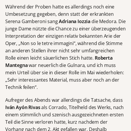
Während der Proben hatte es allerdings noch eine
Umbesetzung gegeben, denn statt der erkrankten
Serena Gamberoni sang
Adriana Iozzia
die Medora. Die
junge Dame nützte die Chance zu einer überzeugenden
Interpretation der einzigen relativ bekannten Arie der
Oper, „Non so le tetre immagini“, während die Stimme
an anderen Stellen ihrer nicht sehr umfangreichen
Rolle einen leicht säuerlichen Stich hatte.
Roberta
Mantegna
war neuerlich die Gulnara, und ich muss
mein Urteil über sie in dieser Rolle im Mai wiederholen:
„Sehr interessantes Material, muss aber noch an der
Technik feilen“.
Aufreger des Abends war allerdings die Tatsache, dass
Iv
á
n Ay
ó
n Rivas
als Corrado, Titelheld des Werks, nach
einem stimmlich und szenisch ausgezeichneten ersten
Teil die Sinne verloren hatte, kurz nachdem der
Vorhang nach dem 2. Akt gefallen war. Deshalb