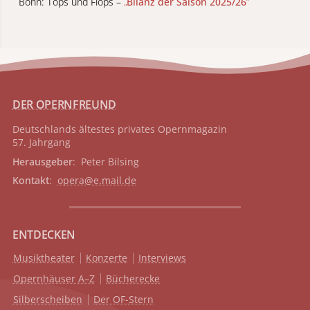
Bonn: Tops und Flops –
„
Bilanz der Saison 2025/26
“
DER OPERNFREUND
Deutschlands ältestes privates
Opernmagazin
57. Jahrgang
Herausgeber
: Peter Bilsing
Kontakt
:
opera@e.mail.de
ENTDECKEN
Musiktheater
Konzerte
Interviews
Opernhäuser A–Z
Bücherecke
Silberscheiben
Der OF-Stern