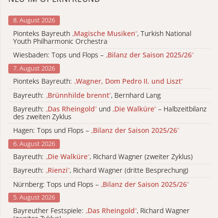
8. August 2026
Pionteks Bayreuth
„
Magische Musiken
“
, Turkish National
Youth Philharmonic Orchestra
Wiesbaden: Tops und Flops –
„
Bilanz der Saison 2025/26
“
7. August 2026
Pionteks Bayreuth:
„
Wagner, Dom Pedro II. und Liszt
“
Bayreuth:
„
Brünnhilde brennt
“
, Bernhard Lang
Bayreuth:
„
Das Rheingold
“
und
„
Die Walküre
“
– Halbzeitbilanz
des zweiten Zyklus
Hagen: Tops und Flops –
„
Bilanz der Saison 2025/26
“
6. August 2026
Bayreuth:
„
Die Walküre
“
, Richard Wagner (zweiter Zyklus)
Bayreuth:
„
Rienzi
“
, Richard Wagner (dritte Besprechung)
Nürnberg: Tops und Flops –
„
Bilanz der Saison 2025/26
“
5. August 2026
Bayreuther Festspiele:
„
Das Rheingold
“
, Richard Wagner