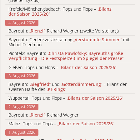
(zweiter Zyklus)
Krefeld/Mönchengladbach: Tops und Flops –
„
Bilanz
der Saison 2025/26
“
4. August 2026
Bayreuth:
„
Rienzi
“
, Richard Wagner (zweite Vorstellung)
Bayreuth: Gedenkveranstaltung
„
Verstummte Stimmen
“
mit
Michel Friedman
Pionteks Bayreuth:
„
Christa Pawlofsky: Bayreuths große
Verpflichtung - Die Festspielzeit im Spiegel der Presse
“
Gießen: Tops und Flops –
„
Bilanz der Saison 2025/26
“
3. August 2026
Bayreuth:
„
Siegfried
“
und
„
Götterdämmerung
“
– Bilanz der
zweiten Hälfte des
„
KI-Rings
“
Wuppertal: Tops und Flops –
„
Bilanz der Saison 2025/26
“
2. August 2026
Bayreuth:
„
Rienzi
“
, Richard Wagner
Mainz: Tops und Flops –
„
Bilanz der Saison 2025/26
“
1. August 2026