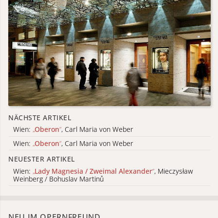
NÄCHSTE ARTIKEL
Wien:
„
Oberon
“
, Carl Maria von Weber
Wien:
„
Oberon
“
, Carl Maria von Weber
NEUESTER ARTIKEL
Wien:
„
Lady Magnesia / Zweimal Alexander
“
, Mieczysław
Weinberg / Bohuslav Martinů
NEU IM OPERNFREUND