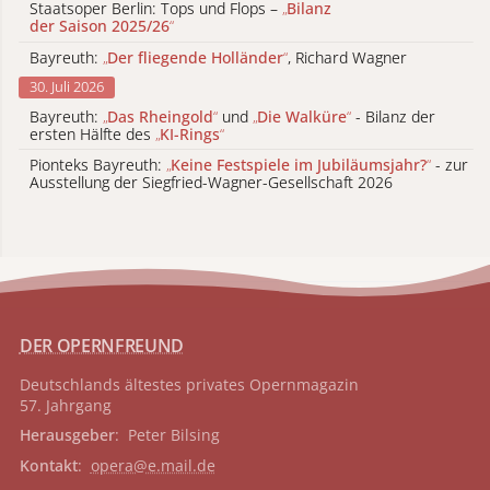
Staatsoper Berlin: Tops und Flops –
„
Bilanz
der Saison 2025/26
“
Bayreuth:
„
Der fliegende Holländer
“
, Richard Wagner
30. Juli 2026
Bayreuth:
„
Das Rheingold
“
und
„
Die Walküre
“
- Bilanz der
ersten Hälfte des
„
KI-Rings
“
Pionteks Bayreuth:
„
Keine Festspiele im Jubiläumsjahr?
“
- zur
Ausstellung der Siegfried-Wagner-Gesellschaft 2026
DER OPERNFREUND
Deutschlands ältestes privates
Opernmagazin
57. Jahrgang
Herausgeber
: Peter Bilsing
Kontakt
:
opera@e.mail.de