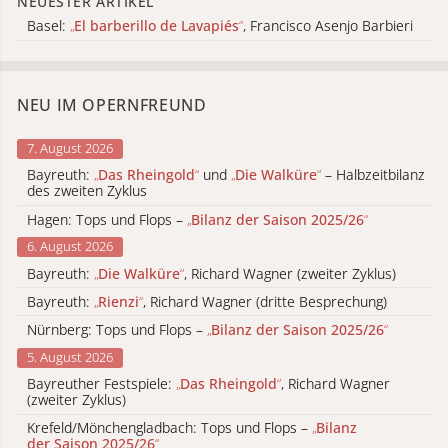
NEUESTER ARTIKEL
Basel:
„
El barberillo de Lavapiés
“
, Francisco Asenjo Barbieri
NEU IM OPERNFREUND
7. August 2026
Bayreuth:
„
Das Rheingold
“
und
„
Die Walküre
“
– Halbzeitbilanz
des zweiten Zyklus
Hagen: Tops und Flops –
„
Bilanz der Saison 2025/26
“
6. August 2026
Bayreuth:
„
Die Walküre
“
, Richard Wagner (zweiter Zyklus)
Bayreuth:
„
Rienzi
“
, Richard Wagner (dritte Besprechung)
Nürnberg: Tops und Flops –
„
Bilanz der Saison 2025/26
“
5. August 2026
Bayreuther Festspiele:
„
Das Rheingold
“
, Richard Wagner
(zweiter Zyklus)
Krefeld/Mönchengladbach: Tops und Flops –
„
Bilanz
der Saison 2025/26
“