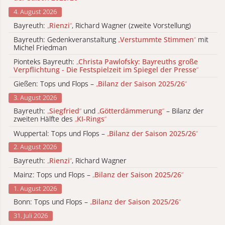
4. August 2026
Bayreuth:
„
Rienzi
“
, Richard Wagner (zweite Vorstellung)
Bayreuth: Gedenkveranstaltung
„
Verstummte Stimmen
“
mit
Michel Friedman
Pionteks Bayreuth:
„
Christa Pawlofsky: Bayreuths große
Verpflichtung - Die Festspielzeit im Spiegel der Presse
“
Gießen: Tops und Flops –
„
Bilanz der Saison 2025/26
“
3. August 2026
Bayreuth:
„
Siegfried
“
und
„
Götterdämmerung
“
– Bilanz der
zweiten Hälfte des
„
KI-Rings
“
Wuppertal: Tops und Flops –
„
Bilanz der Saison 2025/26
“
2. August 2026
Bayreuth:
„
Rienzi
“
, Richard Wagner
Mainz: Tops und Flops –
„
Bilanz der Saison 2025/26
“
1. August 2026
Bonn: Tops und Flops –
„
Bilanz der Saison 2025/26
“
31. Juli 2026