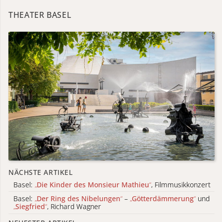
THEATER BASEL
NÄCHSTE ARTIKEL
Basel:
„
Die Kinder des Monsieur Mathieu
“
, Filmmusikkonzert
Basel:
„
Der Ring des Nibelungen
“
–
„
Götterdämmerung
“
und
„
Siegfried
“
, Richard Wagner