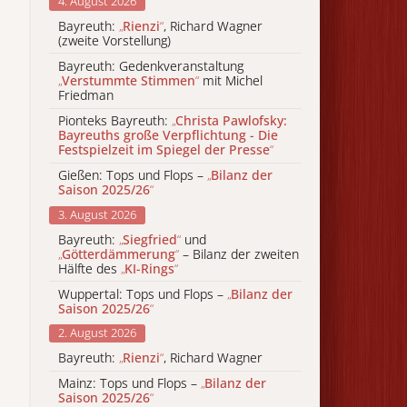
4. August 2026
Bayreuth:
„
Rienzi
“
, Richard Wagner
(zweite Vorstellung)
Bayreuth: Gedenkveranstaltung
„
Verstummte Stimmen
“
mit Michel
Friedman
Pionteks Bayreuth:
„
Christa Pawlofsky:
Bayreuths große Verpflichtung - Die
Festspielzeit im Spiegel der Presse
“
Gießen: Tops und Flops –
„
Bilanz der
Saison 2025/26
“
3. August 2026
Bayreuth:
„
Siegfried
“
und
„
Götterdämmerung
“
– Bilanz der zweiten
Hälfte des
„
KI-Rings
“
Wuppertal: Tops und Flops –
„
Bilanz der
Saison 2025/26
“
2. August 2026
Bayreuth:
„
Rienzi
“
, Richard Wagner
Mainz: Tops und Flops –
„
Bilanz der
Saison 2025/26
“