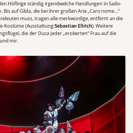
ulen Höflinge ständig irgendwelche Handlungen in Sado-
 Bis auf Gilda, die bei ihrer großen Arie „Caro nome…“
deuten muss, tragen alle merkwürdige, entfernt an die
ie-Kostüme (Ausstattung:
Sebastian Ellrich
). Weitere
ngsflügel, die der Duca jeder „eroberten“ Frau auf die
 und mir.