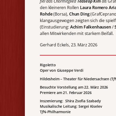
fiel das Chormitglied
Teaseop Kim
als
Graf
den kleineren Rollen
Laura Romero Ari
Rohde
(Borsa),
Chun Ding
(GrafCepran
klangausgewogen zeigten sich die spie
(Einstudierung:
Achim Falkenhausen
/
allen Mitwirkenden mit starkem Beifall.
Gerhard Eckels, 23. März 2026
Rigoletto
Oper von Giuseppe Verdi
Hildesheim – Theater für Niedersachsen (T
f
Besuchte Vorstellung am 22. März 2026
Premiere am 21. Februar 2026
Inszenierung: Shira Zsofia Szabady
Musikalische Leitung: Sergei Kiselev
T
f
N-Philharmonie