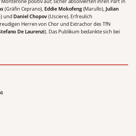
 Monterone positiv auf; sicher absolvierten ihren Part in
as
(Gräfin Ceprano),
Eddie Mokofeng
(Marullo),
Julian
o) und
Daniel Chopov
(Usciere). Erfreulich
lfreudigen Herren von Chor und Extrachor des TfN
Stefano De Laurenzi
). Das Publikum bedankte sich bei
N)