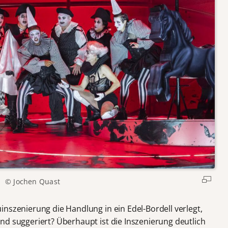
© Jochen Quast
nszenierung die Handlung in ein Edel-Bordell verlegt,
nd suggeriert? Überhaupt ist die Inszenierung deutlich