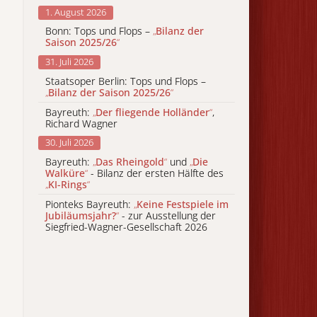
1. August 2026
Bonn: Tops und Flops –
„
Bilanz der
Saison 2025/26
“
31. Juli 2026
Staatsoper Berlin: Tops und Flops –
„
Bilanz der Saison 2025/26
“
Bayreuth:
„
Der fliegende Holländer
“
,
Richard Wagner
30. Juli 2026
Bayreuth:
„
Das Rheingold
“
und
„
Die
Walküre
“
- Bilanz der ersten Hälfte des
„
KI-Rings
“
Pionteks Bayreuth:
„
Keine Festspiele im
Jubiläumsjahr?
“
- zur Ausstellung der
Siegfried-Wagner-Gesellschaft 2026