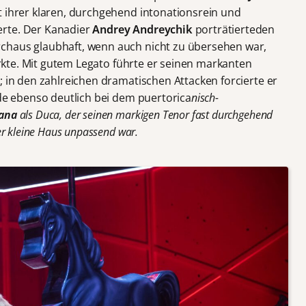
t ihrer klaren, durchgehend intonationsrein und
erte. Der Kanadier
Andrey Andreychik
porträtierteden
chaus glaubhaft, wenn auch nicht zu übersehen war,
wirkte. Mit gutem Legato führte er seinen markanten
; in den zahlreichen dramatischen Attacken forcierte er
rde ebenso deutlich bei dem puertorica
nisch-
rana
als Duca, der seinen markigen Tenor fast durchgehend
er kleine Haus unpassend war.