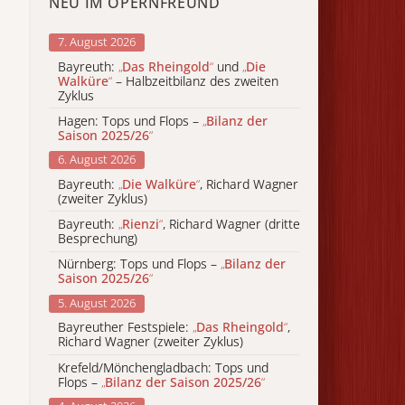
NEU IM OPERNFREUND
7. August 2026
Bayreuth:
„
Das Rheingold
“
und
„
Die
Walküre
“
– Halbzeitbilanz des zweiten
Zyklus
Hagen: Tops und Flops –
„
Bilanz der
Saison 2025/26
“
6. August 2026
Bayreuth:
„
Die Walküre
“
, Richard Wagner
(zweiter Zyklus)
Bayreuth:
„
Rienzi
“
, Richard Wagner (dritte
Besprechung)
Nürnberg: Tops und Flops –
„
Bilanz der
Saison 2025/26
“
5. August 2026
Bayreuther Festspiele:
„
Das Rheingold
“
,
Richard Wagner (zweiter Zyklus)
Krefeld/Mönchengladbach: Tops und
Flops –
„
Bilanz der Saison 2025/26
“