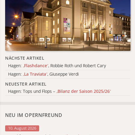
NÄCHSTE ARTIKEL
Hagen:
„
Flashdance
“
, Robbie Roth und Robert Cary
Hagen:
„
La Traviata
“
, Giuseppe Verdi
NEUESTER ARTIKEL
Hagen: Tops und Flops –
„
Bilanz der Saison 2025/26
“
NEU IM OPERNFREUND
10. August 2026