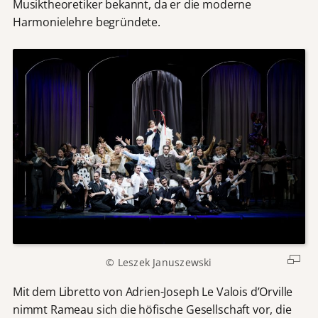
Musiktheoretiker bekannt, da er die moderne
Harmonielehre begründete.
© Leszek Januszewski
Mit dem Libretto von Adrien-Joseph Le Valois d’Orville
nimmt Rameau sich die höfische Gesellschaft vor, die