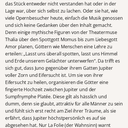
das Stück entweder nicht verstanden hat oder in der
Lage war, über sich selbst zu lachen. Oder sie hat, wie
viele Opernbesucher heute, einfach die Musik genossen
und sich keine Gedanken über den Inhalt gemacht.
Denn einige mythische Figuren von der Theatermuse
Thalia über den Spottgott Momus bis zum Liebesgott
Amor planen, Göttern wie Menschen eine Lehre zu
erteilen: „Lasst uns überall spotten, lasst uns Himmel
und Erde unserem Gelächter unterwerfen“. Da trifft es
sich gut, dass Juno gegenüber ihrem Gatten Jupiter
voller Zorn und Eifersucht ist. Um sie von ihrer
Eifersucht zu heilen, organisieren die Götter eine
fingierte Hochzeit zwischen Jupiter und der
Sumpfnymphe Platée. Diese gilt als hässlich und
dumm, denn sie glaubt, attraktiv für alle Männer zu sein
und fühlt sich erst recht am Ziel ihrer Träume, als sie
erfährt, dass Jupiter höchstpersönlich es auf sie
abgesehen hat. Nur La Folie (der Wahnsinn) warnt