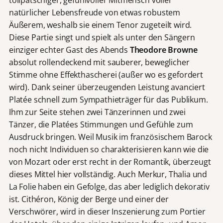
tollpatschiger, gefühlvoller Mitmensch voller
natürlicher Lebensfreude von etwas robustem
Äußerem, weshalb sie einem Tenor zugeteilt wird.
Diese Partie singt und spielt als unter den Sängern
einziger echter Gast des Abends
Theodore Browne
absolut rollendeckend mit sauberer, beweglicher
Stimme ohne Effekthascherei (außer wo es gefordert
wird). Dank seiner überzeugenden Leistung avanciert
Platée schnell zum Sympathieträger für das Publikum.
Ihm zur Seite stehen zwei Tänzerinnen und zwei
Tänzer, die Platées Stimmungen und Gefühle zum
Ausdruck bringen. Weil Musik im französischem Barock
noch nicht Individuen so charakterisieren kann wie die
von Mozart oder erst recht in der Romantik, überzeugt
dieses Mittel hier vollständig. Auch Merkur, Thalia und
La Folie haben ein Gefolge, das aber lediglich dekorativ
ist. Cithéron, König der Berge und einer der
Verschwörer, wird in dieser Inszenierung zum Portier