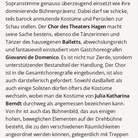
Sopranstimme genauso überzeugend einsetzt wie ihre
dominierende Bühnenpräsenz. Dabei darf sie schicke,
teils barock anmutende Kostüme und Perücken zur
Schau stellen. Der
Chor des Theaters Hagen
macht
seine Sache bestens, ebenso die Tänzerinnen und
Tänzer des hauseigenen
Balletts
, abwechslungsreich
und fantasievoll einstudiert vom Gastchoreografen
Giovanni de Domenico
. Es ist nicht nur Zierde, sondern
unterstützender Bestandteil der Handlung. Der Chor
ist in die Gesamtchoreografie eingebunden, ist also
auch darstellerisch gefordert. Sowohl dasBallett als
auch einige Solisten dürfen öfters die Kostüme
wechseln, wobei man die Kostüme von
Julia Katharina
Berndt
durchweg als angemessen bezeichnen kann.
Von ihr ist auch das Bühnenbild, das aus einigen
hohen, beweglichen Elementen auf der Drehbühne
besteht, die zu den verschiedenen Räumlichkeiten
angeordnet werden können, gelegentlich mit Treppen