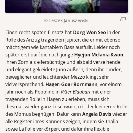
© Leszek Januszewski
Einen recht späten Einsatz hat
Dong-Won Seo
in der
Rolle des Anzug tragenden Jupiter, die er mit ebenso
mächtigem wie kantablem Bass ausfüllt. Leider noch
später erst darf die noch junge
Hyejun Melania Kwon
ihren Zorn als eifersüchtige und alsbald verzeihende
und elegant gekleidete Juno äußern, denn ihr runder,
beweglicher und leuchtender Mezzo klingt sehr
vielversprechend.
Hagen-Goar Bornmann
, vor einem
Jahr noch als Popolino in
Ritter Blaubart
mit einer
tragenden Rolle in Hagen zu erleben, muss sich
diesmal, wieder ganz in schwarz, mit der kleineren Rolle
des Momus begnügen. Dafür kann
Angela Davis
wieder
alle Register ihres Könnens zeigen, indem sie Thalia
sowie La Folie verkörpert und dafür ihre flexible