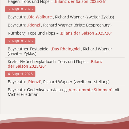
Hagen: Tops und Flops –
„
Bilanz der Saison 2025/26
“
6. August 2026
Bayreuth:
„
Die Walküre
“
, Richard Wagner (zweiter Zyklus)
Bayreuth:
„
Rienzi
“
, Richard Wagner (dritte Besprechung)
Nürnberg: Tops und Flops –
„
Bilanz der Saison 2025/26
“
5. August 2026
Bayreuther Festspiele:
„
Das Rheingold
“
, Richard Wagner
(zweiter Zyklus)
Krefeld/Mönchengladbach: Tops und Flops –
„
Bilanz
der Saison 2025/26
“
4. August 2026
Bayreuth:
„
Rienzi
“
, Richard Wagner (zweite Vorstellung)
Bayreuth: Gedenkveranstaltung
„
Verstummte Stimmen
“
mit
Michel Friedman