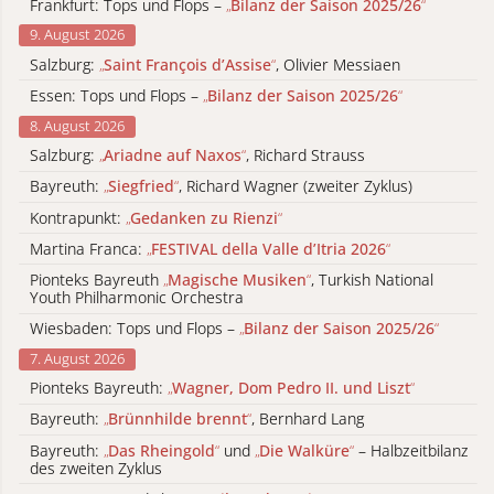
Frankfurt: Tops und Flops –
„
Bilanz der Saison 2025/26
“
9. August 2026
Salzburg:
„
Saint François d’Assise
“
, Olivier Messiaen
Essen: Tops und Flops –
„
Bilanz der Saison 2025/26
“
8. August 2026
Salzburg:
„
Ariadne auf Naxos
“
, Richard Strauss
Bayreuth:
„
Siegfried
“
, Richard Wagner (zweiter Zyklus)
Kontrapunkt:
„
Gedanken zu Rienzi
“
Martina Franca:
„
FESTIVAL della Valle d’Itria 2026
“
Pionteks Bayreuth
„
Magische Musiken
“
, Turkish National
Youth Philharmonic Orchestra
Wiesbaden: Tops und Flops –
„
Bilanz der Saison 2025/26
“
7. August 2026
Pionteks Bayreuth:
„
Wagner, Dom Pedro II. und Liszt
“
Bayreuth:
„
Brünnhilde brennt
“
, Bernhard Lang
Bayreuth:
„
Das Rheingold
“
und
„
Die Walküre
“
– Halbzeitbilanz
des zweiten Zyklus