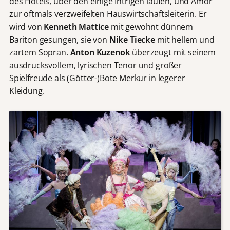
des Hotels, über den einige Intrigen laufen, und Amor
zur oftmals verzweifelten Hauswirtschaftsleiterin. Er
wird von
Kenneth Mattice
mit gewohnt dünnem
Bariton gesungen, sie von
Nike Tiecke
mit hellem und
zartem Sopran.
Anton Kuzenok
überzeugt mit seinem
ausdrucksvollem, lyrischen Tenor und großer
Spielfreude als (Götter-)Bote Merkur in legerer
Kleidung.