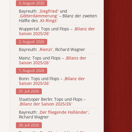
3. August 2026
Bayreuth:
„
Siegfried
“
und
„
Götterdämmerung
“
– Bilanz der zweiten
Hälfte des
„
KI-Rings
“
Wuppertal: Tops und Flops –
„
Bilanz der
Saison 2025/26
“
2. August 2026
Bayreuth:
„
Rienzi
“
, Richard Wagner
Mainz: Tops und Flops –
„
Bilanz der
Saison 2025/26
“
1. August 2026
Bonn: Tops und Flops –
„
Bilanz der
Saison 2025/26
“
31. Juli 2026
Staatsoper Berlin: Tops und Flops –
„
Bilanz der Saison 2025/26
“
Bayreuth:
„
Der fliegende Holländer
“
,
Richard Wagner
30. Juli 2026