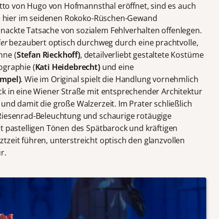
retto von Hugo von Hofmannsthal eröffnet, sind es auch
die hier im seidenen Rokoko-Rüschen-Gewand
nackte Tatsache von sozialem Fehlverhalten offenlegen.
er
bezaubert optisch durchweg durch eine prachtvolle,
hne (
Stefan Rieckhoff)
, detailverliebt gestaltete Kostüme
ographie (
Kati Heidebrecht)
und eine
ampel)
. Wie im Original spielt die Handlung vornehmlich
ck in eine Wiener Straße mit entsprechender Architektur
und damit die große Walzerzeit. Im Prater schließlich
 Riesenrad-Beleuchtung und schaurige rotäugige
it pastelligen Tönen des Spätbarock und kräftigen
etztzeit führen, unterstreicht optisch den glanzvollen
r.