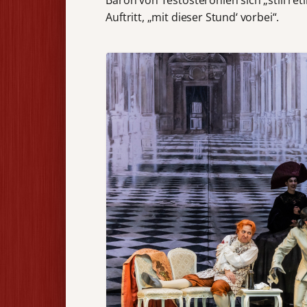
Baron von Testosteronien sich „still retir
Auftritt, „mit dieser Stund‘ vorbei“.