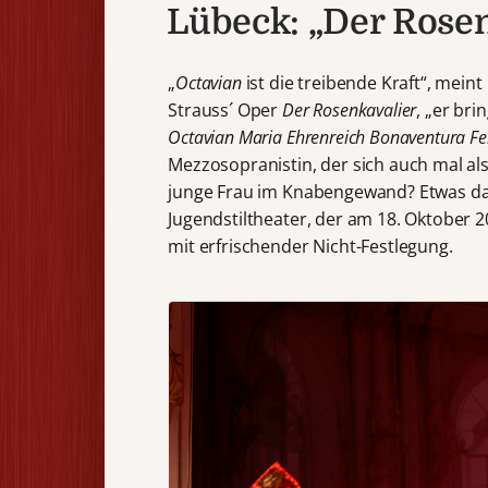
Lübeck: „Der Rosen
„
Octavian
ist die treibende Kraft“, meint
Strauss´ Oper
Der Rosenkavalier
, „er bri
Octavian Maria Ehrenreich Bonaventura F
Mezzosopranistin, der sich auch mal als
junge Frau im Knabengewand? Etwas d
Jugendstiltheater, der am 18. Oktober 
mit erfrischender Nicht-Festlegung.