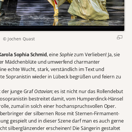
© Jochen Quast
Karola Sophia Schmid
, eine
Sophie
zum Verlieben! Ja, sie
he der Mädchenblüte und umwerfend charmanter
eine echte Wucht, stark, verständlich im Text und
bte Sopranistin wieder in Lübeck begrüßen und feiern zu
st der junge Graf
Octavian
; es ist nicht nur das Rollendebut
zosopranistin bestreitet damit, vom Humperdinck-Hänsel
olle, zumal in solch einer hochanspruchsvollen Oper.
s Überbringer der silbernen Rose mit Sternen-Firmament-
hnung gespielt und in dieser Szene darf man es auch gerne
cht silberglänzender erscheinen! Die Sängerin gestaltet