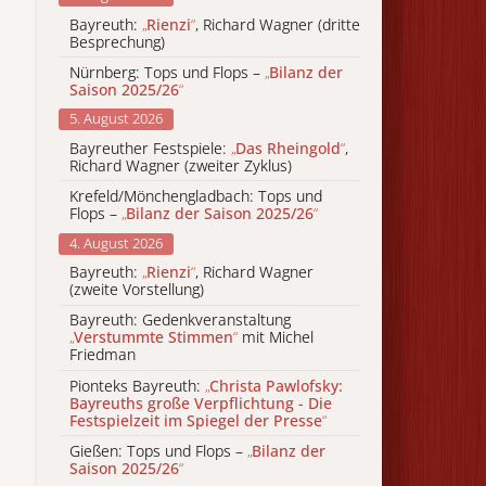
Bayreuth:
„
Rienzi
“
, Richard Wagner (dritte
Besprechung)
Nürnberg: Tops und Flops –
„
Bilanz der
Saison 2025/26
“
5. August 2026
Bayreuther Festspiele:
„
Das Rheingold
“
,
Richard Wagner (zweiter Zyklus)
Krefeld/Mönchengladbach: Tops und
Flops –
„
Bilanz der Saison 2025/26
“
4. August 2026
Bayreuth:
„
Rienzi
“
, Richard Wagner
(zweite Vorstellung)
Bayreuth: Gedenkveranstaltung
„
Verstummte Stimmen
“
mit Michel
Friedman
Pionteks Bayreuth:
„
Christa Pawlofsky:
Bayreuths große Verpflichtung - Die
Festspielzeit im Spiegel der Presse
“
Gießen: Tops und Flops –
„
Bilanz der
Saison 2025/26
“