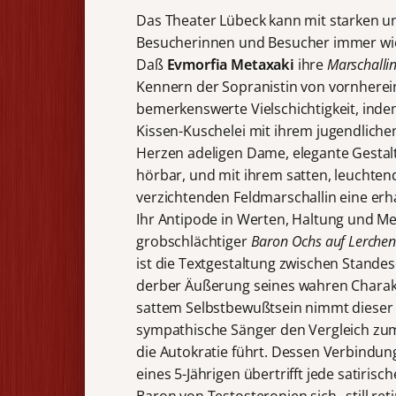
Das Theater Lübeck kann mit starken un
Besucherinnen und Besucher immer wi
Daß
Evmorfia Metaxaki
ihre
Marschalli
Kennern der Sopranistin von vornherein k
bemerkenswerte Vielschichtigkeit, indem
Kissen-Kuschelei mit ihrem jugendliche
Herzen adeligen Dame, elegante Gestalt
hörbar, und mit ihrem satten, leuchte
verzichtenden Feldmarschallin eine er
Ihr Antipode in Werten, Haltung und Me
grobschlächtiger
Baron Ochs auf Lerche
ist die Textgestaltung zwischen Stand
derber Äußerung seines wahren Charakt
sattem Selbstbewußtsein nimmt dieser un
sympathische Sänger den Vergleich zum
die Autokratie führt. Dessen Verbindung
eines 5-Jährigen übertrifft jede satiris