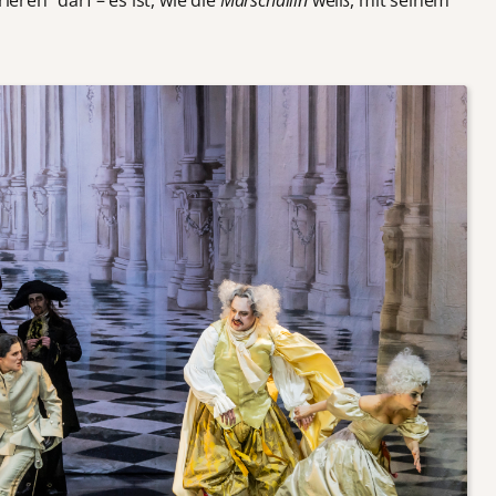
ieren“ darf – es ist, wie die
Marschallin
weiß, mit seinem