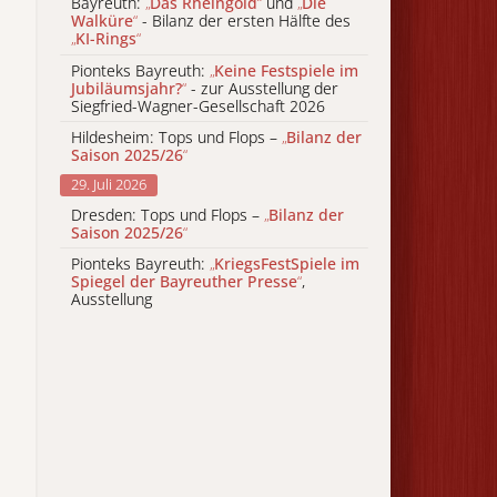
Bayreuth:
„
Das Rheingold
“
und
„
Die
Walküre
“
- Bilanz der ersten Hälfte des
„
KI-Rings
“
Pionteks Bayreuth:
„
Keine Festspiele im
Jubiläumsjahr?
“
- zur Ausstellung der
Siegfried-Wagner-Gesellschaft 2026
Hildesheim: Tops und Flops –
„
Bilanz der
Saison 2025/26
“
29. Juli 2026
Dresden: Tops und Flops –
„
Bilanz der
Saison 2025/26
“
Pionteks Bayreuth:
„
KriegsFestSpiele im
Spiegel der Bayreuther Presse
“
,
Ausstellung