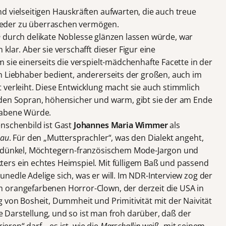
d vielseitigen Hauskräften aufwarten, die auch treue
eder zu überraschen vermögen.
n
durch delikate Noblesse glänzen lassen würde, war
lar. Aber sie verschafft dieser Figur eine
 sie einerseits die verspielt-mädchenhafte Facette in der
n Liebhaber bedient, andererseits der großen, auch im
 verleiht. Diese Entwicklung macht sie auch stimmlich
nden Sopran, höhensicher und warm, gibt sie der am Ende
habene Würde.
nschenbild ist Gast
Johannes Maria Wimmer
als
nau
. Für den „Muttersprachler“, was den Dialekt angeht,
esdünkel, Möchtegern-französischem Mode-Jargon und
ers ein echtes Heimspiel. Mit fülligem Baß und passend
edle Adelige sich, was er will. Im NDR-Interview zog der
 orangefarbenen Horror-Clown, der derzeit die USA in
 von Bosheit, Dummheit und Primitivität mit der Naivität
che Darstellung, und so ist man froh darüber, daß der