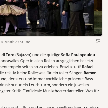
©
Matthias Stutte
 di Toro
(Bajazzo) und die quirlige
Sofia Poulopoulou
eoncavallos Oper in allen Rollen ausgeglichen besetzt –
sentempeln selten so zu erleben. Bravi a tutti!
Rafael
die relativ kleine Rolle; was für ein toller Sänger.
Ramon
d, der stets und immer vorbildliche präsente Bass-
rhin nicht nur ein Leuchtturm, sondern ein Juwel im
gster Kritik. Fünf ideale Musiktheaterdarsteller. Was für
ht nur vorbildlich und engagiert spielfreudigen, sondern