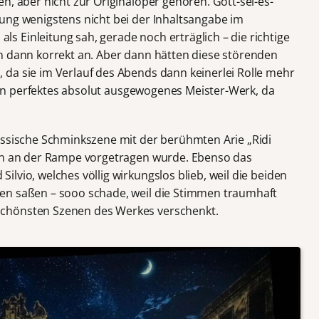
n, aber nicht zur Originaloper gehören. Gott-sei-es-
ung wenigstens nicht bei der Inhaltsangabe im
 Einleitung sah, gerade noch erträglich – die richtige
n dann korrekt an. Aber dann hätten diese störenden
da sie im Verlauf des Abends dann keinerlei Rolle mehr
ein perfektes absolut ausgewogenes Meister-Werk, da
assische Schminkszene mit der berühmten Arie „Ridi
orn an der Rampe vorgetragen wurde. Ebenso das
lvio, welches völlig wirkungslos blieb, weil die beiden
en saßen – sooo schade, weil die Stimmen traumhaft
chönsten Szenen des Werkes verschenkt.