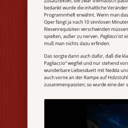
Zusatztexten, die zwar thematisch passe
bedankt wurde die inhaltliche Veränder
Programmheft erwähnt. Wenn man das als
Oper fängt ja nach 10 sinnlosen Minute
Riesenrequisiten verschwinden müssen, 
spielten, außer zu nerven.
Pagliacci
ist 
muß man nichts dazu erfinden.
Das sorgte dann auch dafür, daß die kl
Pagliaccio“ wegfiel und nur stehend v
wunderbare Liebesduett mit Nedda und Si
auch vorne an der Rampe auf Holzstühl
zusammenpassten; so wurde eine der s