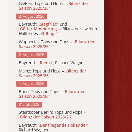
Gießen: Tops und Flops –
„
Bilanz der
Saison 2025/26
“
3. August 2026
Bayreuth:
„
Siegfried
“
und
„
Götterdämmerung
“
– Bilanz der zweiten
Hälfte des
„
KI-Rings
“
Wuppertal: Tops und Flops –
„
Bilanz der
Saison 2025/26
“
2. August 2026
Bayreuth:
„
Rienzi
“
, Richard Wagner
Mainz: Tops und Flops –
„
Bilanz der
Saison 2025/26
“
1. August 2026
Bonn: Tops und Flops –
„
Bilanz der
Saison 2025/26
“
31. Juli 2026
Staatsoper Berlin: Tops und Flops –
„
Bilanz der Saison 2025/26
“
Bayreuth:
„
Der fliegende Holländer
“
,
Richard Wagner