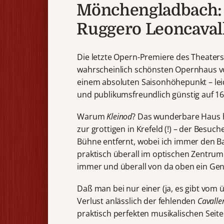
Mönchengladbach: 
Ruggero Leoncaval
Die letzte Opern-Premiere des Theater
wahrscheinlich schönsten Opernhaus v
einem absoluten Saisonhöhepunkt – leid
und publikumsfreundlich günstig auf 16
Warum
Kleinod
? Das wunderbare Haus h
zur grottigen in Krefeld (!) – der Besuc
Bühne entfernt, wobei ich immer den B
praktisch überall im optischen Zentrum 
immer und überall von da oben ein Gen
Daß man bei nur einer (ja, es gibt vom 
Verlust anlässlich der fehlenden
Cavalle
praktisch perfekten musikalischen Sei