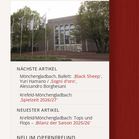
NÄCHSTE ARTIKEL
Mönchengladbach, Ballett:
„
Black Sheep
“
,
Yuri Hamano /
„
Sogni d'oro
“
,
Alessandro Borghesani
Krefeld-Mönchengladbach:
„
Spielzeit 2026/27
“
NEUESTER ARTIKEL
Krefeld/Mönchengladbach: Tops und
Flops –
„
Bilanz der Saison 2025/26
“
NEU IM OPERNFREUND