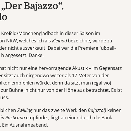
„Der Bajazzo“,
lo
s Krefeld/Mönchengladbach in dieser Saison im
on NRW, welches ich als
Kleinod
bezeichne, wurde zu
er nicht ausverkauft. Dabei war die Premiere fußball-
 h angesetzt. Danke.
at nicht nur eine hervorragende Akustik – im Gegensatz
her sitzt auch nirgendwo weiter als 17 Meter von der
alkon empfehlen würde, denn da sitzt man (egal wo)
zur Bühne, nicht nur von der Höhe aus betrachtet. Es ist
uss.
üblichen
Zwilling
nur das zweite Werk den
Bajazzo!)
keinen
ria
Rusticana
empfindet, liegt an einer durch die Bank
te. Ein Ausnahmeabend.