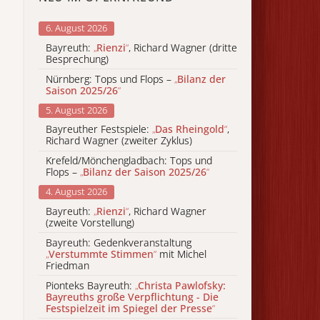
6. August 2026
Bayreuth:
„
Rienzi
“
, Richard Wagner (dritte
Besprechung)
Nürnberg: Tops und Flops –
„
Bilanz der
Saison 2025/26
“
5. August 2026
Bayreuther Festspiele:
„
Das Rheingold
“
,
Richard Wagner (zweiter Zyklus)
Krefeld/Mönchengladbach: Tops und
Flops –
„
Bilanz der Saison 2025/26
“
4. August 2026
Bayreuth:
„
Rienzi
“
, Richard Wagner
(zweite Vorstellung)
Bayreuth: Gedenkveranstaltung
„
Verstummte Stimmen
“
mit Michel
Friedman
Pionteks Bayreuth:
„
Christa Pawlofsky:
Bayreuths große Verpflichtung - Die
Festspielzeit im Spiegel der Presse
“