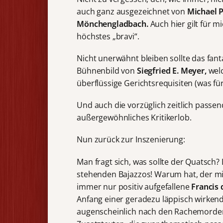
auch ganz ausgezeichnet von
Michael P
Mönchengladbach.
Auch hier gilt für m
höchstes „bravi“.
Nicht unerwähnt bleiben sollte das fant
Bühnenbild von
Siegfried E. Meyer,
wel
überflüssige Gerichtsrequisiten (was für
Und auch die vorzüglich zeitlich pass
außergewöhnliches Kritikerlob.
Nun zurück zur Inszenierung:
Man fragt sich, was sollte der Quatsch?
stehenden Bajazzos! Warum hat, der mir 
immer nur positiv aufgefallene
Francis 
Anfang einer geradezu läppisch wirkend
augenscheinlich nach den Rachemorden