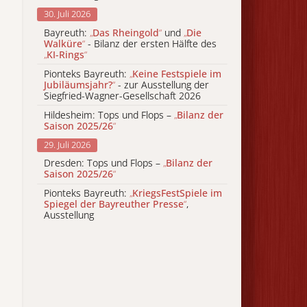
30. Juli 2026
Bayreuth:
„
Das Rheingold
“
und
„
Die
Walküre
“
- Bilanz der ersten Hälfte des
„
KI-Rings
“
Pionteks Bayreuth:
„
Keine Festspiele im
Jubiläumsjahr?
“
- zur Ausstellung der
Siegfried-Wagner-Gesellschaft 2026
Hildesheim: Tops und Flops –
„
Bilanz der
Saison 2025/26
“
29. Juli 2026
Dresden: Tops und Flops –
„
Bilanz der
Saison 2025/26
“
Pionteks Bayreuth:
„
KriegsFestSpiele im
Spiegel der Bayreuther Presse
“
,
Ausstellung