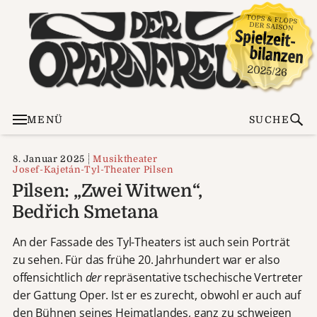
MENÜ
SUCHE
8. Januar 2025
Musiktheater
Josef-Kajetán-Tyl-Theater Pilsen
Pilsen: „Zwei Witwen“,
Bedřich Smetana
An der Fassade des Tyl-Theaters ist auch sein Porträt
zu sehen. Für das frühe 20. Jahrhundert war er also
offensichtlich
der
repräsentative tschechische Vertreter
der Gattung Oper. Ist er es zurecht, obwohl er auch auf
den Bühnen seines Heimatlandes, ganz zu schweigen