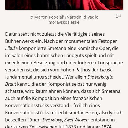
© Martin Popelář /Národni divadlo
moravskosleské
Dafür steht nicht zuletzt die Vielfältigkeit seines
Bühnenwerks ein. Nach der monumentalen Festoper
Libuše
komponierte Smetana eine Komische Oper, die
im Salon eines böhmischen Landguts spielt und mit
einer kleinen Besetzung und einer lockeren Tonsprache
versehen ist, die sich vom hohen Pathos der
Libuše
fundamental unterscheidet. Wer allein
Die verkaufte
Braut
kennt, die der Komponist selbst nur wenig
schätzte, wird kaum ahnen können, dass sich Smetana
auch auf die Komposition eines französischen
Konversationsstücks verstand – freilich eines
Konversationsstücks mit echt smetanesken, also lyrisch
beseelten Tönen.
Dvě vdovy
,
Zwei Witwen
, entstand in
der kurzen Zeit zwischen Juli 1873 und Januar 1874,