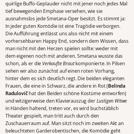
quirlige Buffo-Geplauder nicht mit jener noch jedes Mal
tief bewegenden Emphase versehen, wie sie
ausnahmslos jede Smetana-Oper besitzt. Es stimmt ja:
In jeder guten Komödie ist eine Tragödie verborgen.
Die Aufführung entlässt uns also nicht mit einem
vorhersehbaren Happy End, sondern dem Wissen, dass
man nicht mit den Herzen spielen sollte: weder mit
dem eigenen noch mit anderen. Smetana wusste das
schon, als er die
Verkaufte Braut
komponierte. In Pilsen
sehen wir also zunächst auf einen roten Vorhang,
hinter dem es sich deutlich regt. Die beiden eleganten
Frauen, die eine in Schwarz, die andere in Rot (
Belinda
Radulovič
hat den Beiden schöne Kostüme entworfen)
und witzigerweise den Klavierauszug der
Lustigen Witwe
in Händen haltend, treten vor, es wird buchstäblich
Theater gespielt, man tritt auch durch den
Zuschauerraum auf. Man sitzt noch im zweiten Akt an
beleuchteten Garderobentischen, die Komödie geht