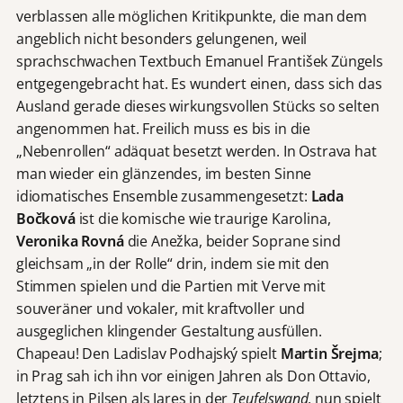
verblassen alle möglichen Kritikpunkte, die man dem
angeblich nicht besonders gelungenen, weil
sprachschwachen Textbuch Emanuel František Züngels
entgegengebracht hat. Es wundert einen, dass sich das
Ausland gerade dieses wirkungsvollen Stücks so selten
angenommen hat. Freilich muss es bis in die
„Nebenrollen“ adäquat besetzt werden. In Ostrava hat
man wieder ein glänzendes, im besten Sinne
idiomatisches Ensemble zusammengesetzt:
Lada
Bočková
ist die komische wie traurige Karolina,
Veronika Rovn
á
die Anežka, beider Soprane sind
gleichsam „in der Rolle“ drin, indem sie mit den
Stimmen spielen und die Partien mit Verve mit
souveräner und vokaler, mit kraftvoller und
ausgeglichen klingender Gestaltung ausfüllen.
Chapeau! Den Ladislav Podhajský spielt
Martin Šrejma
;
in Prag sah ich ihn vor einigen Jahren als Don Ottavio,
letztens in Pilsen als Jares in der
Teufelswand
, nun spielt