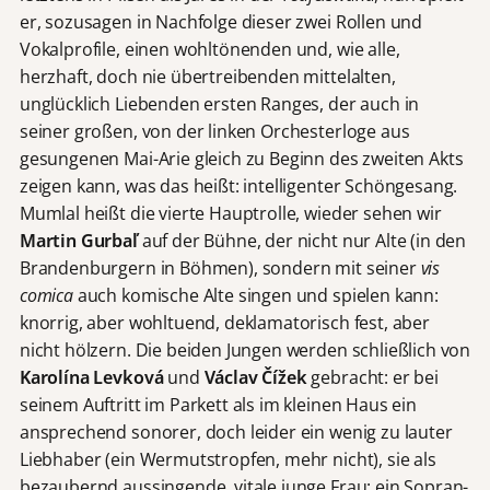
er, sozusagen in Nachfolge dieser zwei Rollen und
Vokalprofile, einen wohltönenden und, wie alle,
herzhaft, doch nie übertreibenden mittelalten,
unglücklich Liebenden ersten Ranges, der auch in
seiner großen, von der linken Orchesterloge aus
gesungenen Mai-Arie gleich zu Beginn des zweiten Akts
zeigen kann, was das heißt: intelligenter Schöngesang.
Mumlal heißt die vierte Hauptrolle, wieder sehen wir
Martin Gurbaľ
auf der Bühne, der nicht nur Alte (in den
Brandenburgern in Böhmen), sondern mit seiner
vis
comica
auch komische Alte singen und spielen kann:
knorrig, aber wohltuend, deklamatorisch fest, aber
nicht hölzern. Die beiden Jungen werden schließlich von
Karolína Levková
und
Václav Čížek
gebracht: er bei
seinem Auftritt im Parkett als im kleinen Haus ein
ansprechend sonorer, doch leider ein wenig zu lauter
Liebhaber (ein Wermutstropfen, mehr nicht), sie als
bezaubernd aussingende, vitale junge Frau: ein Sopran-