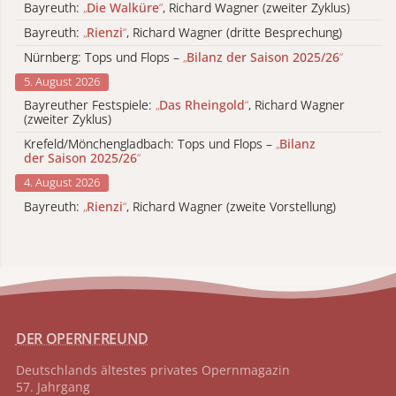
Bayreuth:
„
Die Walküre
“
, Richard Wagner (zweiter Zyklus)
Bayreuth:
„
Rienzi
“
, Richard Wagner (dritte Besprechung)
Nürnberg: Tops und Flops –
„
Bilanz der Saison 2025/26
“
5. August 2026
Bayreuther Festspiele:
„
Das Rheingold
“
, Richard Wagner
(zweiter Zyklus)
Krefeld/Mönchengladbach: Tops und Flops –
„
Bilanz
der Saison 2025/26
“
4. August 2026
Bayreuth:
„
Rienzi
“
, Richard Wagner (zweite Vorstellung)
DER OPERNFREUND
Deutschlands ältestes privates
Opernmagazin
57. Jahrgang