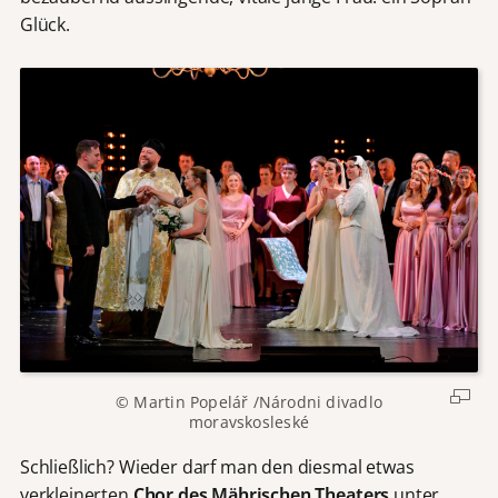
Glück.
© Martin Popelář /Národni divadlo
moravskosleské
Schließlich? Wieder darf man den diesmal etwas
verkleinerten
Chor des Mährischen Theaters
unter