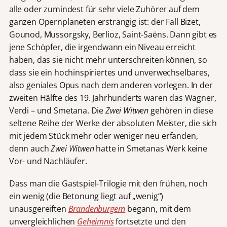
alle oder zumindest für sehr viele Zuhörer auf dem
ganzen Opernplaneten erstrangig ist: der Fall Bizet,
Gounod, Mussorgsky, Berlioz, Saint-Saëns. Dann gibt es
jene Schöpfer, die irgendwann ein Niveau erreicht
haben, das sie nicht mehr unterschreiten können, so
dass sie ein hochinspiriertes und unverwechselbares,
also geniales Opus nach dem anderen vorlegen. In der
zweiten Hälfte des 19. Jahrhunderts waren das Wagner,
Verdi – und Smetana. Die
Zwei Witwen
gehören in diese
seltene Reihe der Werke der absoluten Meister, die sich
mit jedem Stück mehr oder weniger neu erfanden,
denn auch
Zwei Witwen
hatte in Smetanas Werk keine
Vor- und Nachläufer.
Dass man die Gastspiel-Trilogie mit den frühen, noch
ein wenig (die Betonung liegt auf „wenig“)
unausgereiften
Brandenburgern
begann, mit dem
unvergleichlichen
Geheimnis
fortsetzte und den