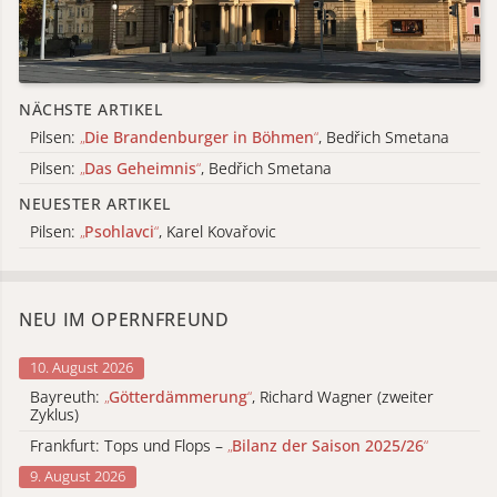
NÄCHSTE ARTIKEL
Pilsen:
„
Die Brandenburger in Böhmen
“
, Bedřich Smetana
Pilsen:
„
Das Geheimnis
“
, Bedřich Smetana
NEUESTER ARTIKEL
Pilsen:
„
Psohlavci
“
, Karel Kovařovic
NEU IM OPERNFREUND
10. August 2026
Bayreuth:
„
Götterdämmerung
“
, Richard Wagner (zweiter
Zyklus)
Frankfurt: Tops und Flops –
„
Bilanz der Saison 2025/26
“
9. August 2026