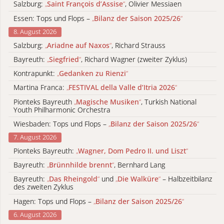
Salzburg:
„
Saint François d’Assise
“
, Olivier Messiaen
Essen: Tops und Flops –
„
Bilanz der Saison 2025/26
“
8. August 2026
Salzburg:
„
Ariadne auf Naxos
“
, Richard Strauss
Bayreuth:
„
Siegfried
“
, Richard Wagner (zweiter Zyklus)
Kontrapunkt:
„
Gedanken zu Rienzi
“
Martina Franca:
„
FESTIVAL della Valle d’Itria 2026
“
Pionteks Bayreuth
„
Magische Musiken
“
, Turkish National
Youth Philharmonic Orchestra
Wiesbaden: Tops und Flops –
„
Bilanz der Saison 2025/26
“
7. August 2026
Pionteks Bayreuth:
„
Wagner, Dom Pedro II. und Liszt
“
Bayreuth:
„
Brünnhilde brennt
“
, Bernhard Lang
Bayreuth:
„
Das Rheingold
“
und
„
Die Walküre
“
– Halbzeitbilanz
des zweiten Zyklus
Hagen: Tops und Flops –
„
Bilanz der Saison 2025/26
“
6. August 2026