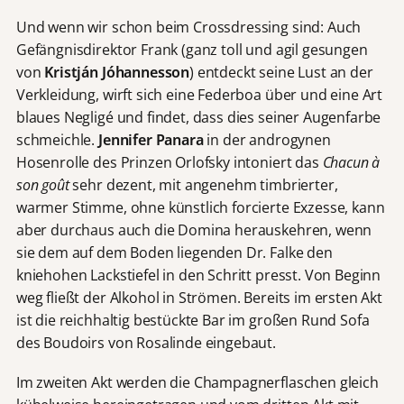
Und wenn wir schon beim Crossdressing sind: Auch
Gefängnisdirektor Frank (ganz toll und agil gesungen
von
Kristján Jóhannesson
) entdeckt seine Lust an der
Verkleidung, wirft sich eine Federboa über und eine Art
blaues Negligé und findet, dass dies seiner Augenfarbe
schmeichle.
Jennifer Panara
in der androgynen
Hosenrolle des Prinzen Orlofsky intoniert das
Chacun à
son goût
sehr dezent, mit angenehm timbrierter,
warmer Stimme, ohne künstlich forcierte Exzesse, kann
aber durchaus auch die Domina herauskehren, wenn
sie dem auf dem Boden liegenden Dr. Falke den
kniehohen Lackstiefel in den Schritt presst. Von Beginn
weg fließt der Alkohol in Strömen. Bereits im ersten Akt
ist die reichhaltig bestückte Bar im großen Rund Sofa
des Boudoirs von Rosalinde eingebaut.
Im zweiten Akt werden die Champagnerflaschen gleich