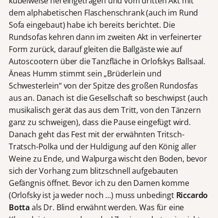
kübelweise hereingetragen und vom dritten Akt mit
dem alphabetischen Flaschenschrank (auch im Rund
Sofa eingebaut) habe ich bereits berichtet. Die
Rundsofas kehren dann im zweiten Akt in verfeinerter
Form zurück, darauf gleiten die Ballgäste wie auf
Autoscootern über die Tanzfläche in Orlofskys Ballsaal.
Äneas Humm stimmt sein „Brüderlein und
Schwesterlein“ von der Spitze des großen Rundosfas
aus an. Danach ist die Gesellschaft so beschwipst (auch
musikalisch gerät das aus dem Tritt, von den Tänzern
ganz zu schweigen), dass die Pause eingefügt wird.
Danach geht das Fest mit der erwähnten Tritsch-
Tratsch-Polka und der Huldigung auf den König aller
Weine zu Ende, und Walpurga wischt den Boden, bevor
sich der Vorhang zum blitzschnell aufgebauten
Gefängnis öffnet. Bevor ich zu den Damen komme
(Orlofsky ist ja weder noch …) muss unbedingt
Riccardo
Botta
als Dr. Blind erwähnt werden. Was für eine