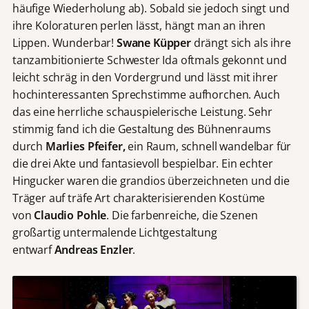
häufige Wiederholung ab). Sobald sie jedoch singt und
ihre Koloraturen perlen lässt, hängt man an ihren
Lippen. Wunderbar!
Swane Küpper
drängt sich als ihre
tanzambitionierte Schwester Ida oftmals gekonnt und
leicht schräg in den Vordergrund und lässt mit ihrer
hochinteressanten Sprechstimme aufhorchen. Auch
das eine herrliche schauspielerische Leistung. Sehr
stimmig fand ich die Gestaltung des Bühnenraums
durch
Marlies Pfeifer,
ein Raum, schnell wandelbar für
die drei Akte und fantasievoll bespielbar. Ein echter
Hingucker waren die grandios überzeichneten und die
Träger auf träfe Art charakterisierenden Kostüme
von
Claudio Pohle
. Die farbenreiche, die Szenen
großartig untermalende Lichtgestaltung
entwarf
Andreas Enzler
.