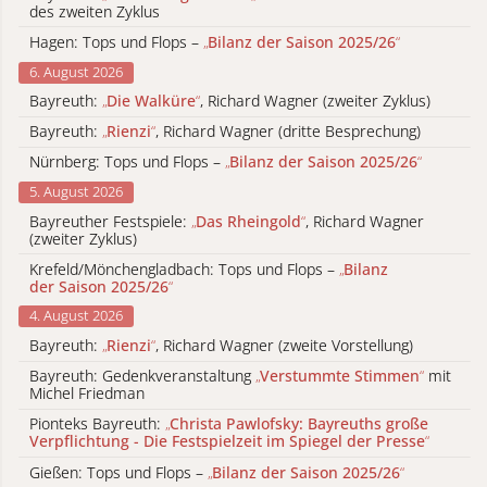
des zweiten Zyklus
Hagen: Tops und Flops –
„
Bilanz der Saison 2025/26
“
6. August 2026
Bayreuth:
„
Die Walküre
“
, Richard Wagner (zweiter Zyklus)
Bayreuth:
„
Rienzi
“
, Richard Wagner (dritte Besprechung)
Nürnberg: Tops und Flops –
„
Bilanz der Saison 2025/26
“
5. August 2026
Bayreuther Festspiele:
„
Das Rheingold
“
, Richard Wagner
(zweiter Zyklus)
Krefeld/Mönchengladbach: Tops und Flops –
„
Bilanz
der Saison 2025/26
“
4. August 2026
Bayreuth:
„
Rienzi
“
, Richard Wagner (zweite Vorstellung)
Bayreuth: Gedenkveranstaltung
„
Verstummte Stimmen
“
mit
Michel Friedman
Pionteks Bayreuth:
„
Christa Pawlofsky: Bayreuths große
Verpflichtung - Die Festspielzeit im Spiegel der Presse
“
Gießen: Tops und Flops –
„
Bilanz der Saison 2025/26
“