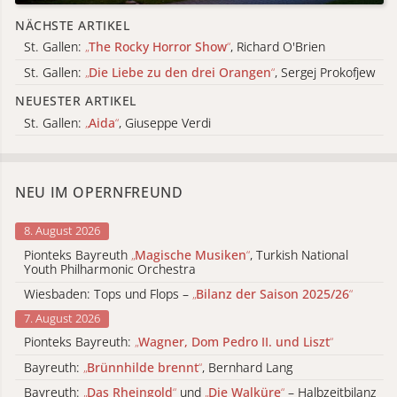
NÄCHSTE ARTIKEL
St. Gallen:
„
The Rocky Horror Show
“
, Richard O'Brien
St. Gallen:
„
Die Liebe zu den drei Orangen
“
, Sergej Prokofjew
NEUESTER ARTIKEL
St. Gallen:
„
Aida
“
, Giuseppe Verdi
NEU IM OPERNFREUND
8. August 2026
Pionteks Bayreuth
„
Magische Musiken
“
, Turkish National
Youth Philharmonic Orchestra
Wiesbaden: Tops und Flops –
„
Bilanz der Saison 2025/26
“
7. August 2026
Pionteks Bayreuth:
„
Wagner, Dom Pedro II. und Liszt
“
Bayreuth:
„
Brünnhilde brennt
“
, Bernhard Lang
Bayreuth:
„
Das Rheingold
“
und
„
Die Walküre
“
– Halbzeitbilanz