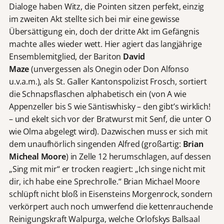
Dialoge haben Witz, die Pointen sitzen perfekt, einzig
im zweiten Akt stellte sich bei mir eine gewisse
Übersättigung ein, doch der dritte Akt im Gefängnis
machte alles wieder wett. Hier agiert das langjährige
Ensemblemitglied, der Bariton
David
Maze
(unvergessen als Onegin oder Don Alfonso
u.v.a.m.), als St. Galler Kantonspolizist Frosch, sortiert
die Schnapsflaschen alphabetisch ein (von A wie
Appenzeller bis S wie Säntiswhisky – den gibt’s wirklich!
– und ekelt sich vor der Bratwurst mit Senf, die unter O
wie Olma abgelegt wird). Dazwischen muss er sich mit
dem unaufhörlich singenden Alfred (großartig:
Brian
Micheal Moore
) in Zelle 12 herumschlagen, auf dessen
„Sing mit mir“ er trocken reagiert: „Ich singe nicht mit
dir, ich habe eine Sprechrolle.“ Brian Michael Moore
schlüpft nicht bloß in Eisensteins Morgenrock, sondern
verkörpert auch noch umwerfend die kettenrauchende
Reinigungskraft Walpurga, welche Orlofskys Ballsaal