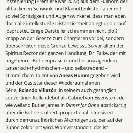
Inszenierung (Premiere war 2022) aus dem Füllhorn der
altbackenen Schwank- und Klamottenkiste – aber mit
so viel Spritzigkeit und Augenzwinkerei, dass man eben
doch alle intellektuelle Distanziertheit ablegt und drauf
losprustet. Einige Darsteller schrammen nicht bloß
knapp an der Grenze zum Chargieren vorbei, sondern
überschreiten diese Grenze bewusst: So vor allem der
Spiritus Rector der ganzen Handlung, Dr. Falke, der mit
ungeheurer Bühnenpräsenz und herausragendem
tänzerisch-rhythmischen – und selbstredend –
stimmlichem Talent von
Äneas Humm
gegeben wird
und der Gaststar dieser Wiederaufnahmen
Série,
Rolando Villazón
, in seinem auch gesanglich
souveränen Rollendebüt als Gabriel von Eisenstein, der
wie weiland Butler James in
Dinner for One
slapstickartig
über die Bühne stolpert, proportional intensiviert
durch den unaufhörlichen Alkoholgenuss, der auf der
Bühne zelebriert wird. Wohlverstanden, das ist