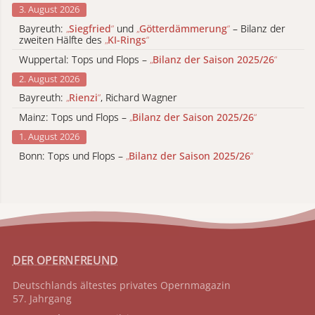
3. August 2026
Bayreuth:
„
Siegfried
“
und
„
Götterdämmerung
“
– Bilanz der
zweiten Hälfte des
„
KI-Rings
“
Wuppertal: Tops und Flops –
„
Bilanz der Saison 2025/26
“
2. August 2026
Bayreuth:
„
Rienzi
“
, Richard Wagner
Mainz: Tops und Flops –
„
Bilanz der Saison 2025/26
“
1. August 2026
Bonn: Tops und Flops –
„
Bilanz der Saison 2025/26
“
DER OPERNFREUND
Deutschlands ältestes privates
Opernmagazin
57. Jahrgang