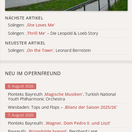
NÄCHSTE ARTIKEL
Solingen:
„
She Loves Me
“
Solingen:
„
Thrill Me
“
– Die Leopold & Loeb Story
NEUESTER ARTIKEL
Solingen:
„
On the Town
“
, Leonard Bernstein
NEU IM OPERNFREUND
8. August 2026
Pionteks Bayreuth
„
Magische Musiken
“
, Turkish National
Youth Philharmonic Orchestra
Wiesbaden: Tops und Flops –
„
Bilanz der Saison 2025/26
“
7. August 2026
Pionteks Bayreuth:
„
Wagner, Dom Pedro II. und Liszt
“
Bayreuth:
„
Brünnhilde brennt
“
, Bernhard Lang