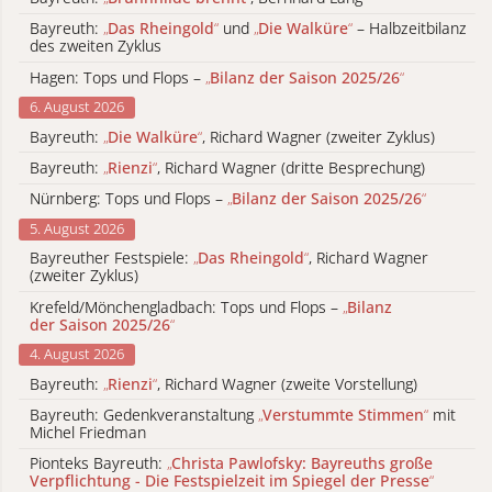
Bayreuth:
„
Das Rheingold
“
und
„
Die Walküre
“
– Halbzeitbilanz
des zweiten Zyklus
Hagen: Tops und Flops –
„
Bilanz der Saison 2025/26
“
6. August 2026
Bayreuth:
„
Die Walküre
“
, Richard Wagner (zweiter Zyklus)
Bayreuth:
„
Rienzi
“
, Richard Wagner (dritte Besprechung)
Nürnberg: Tops und Flops –
„
Bilanz der Saison 2025/26
“
5. August 2026
Bayreuther Festspiele:
„
Das Rheingold
“
, Richard Wagner
(zweiter Zyklus)
Krefeld/Mönchengladbach: Tops und Flops –
„
Bilanz
der Saison 2025/26
“
4. August 2026
Bayreuth:
„
Rienzi
“
, Richard Wagner (zweite Vorstellung)
Bayreuth: Gedenkveranstaltung
„
Verstummte Stimmen
“
mit
Michel Friedman
Pionteks Bayreuth:
„
Christa Pawlofsky: Bayreuths große
Verpflichtung - Die Festspielzeit im Spiegel der Presse
“