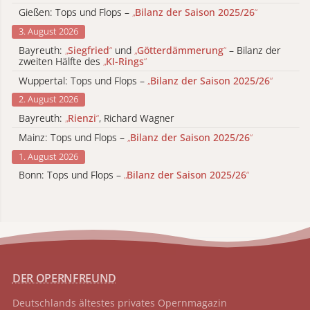
Gießen: Tops und Flops –
„
Bilanz der Saison 2025/26
“
3. August 2026
Bayreuth:
„
Siegfried
“
und
„
Götterdämmerung
“
– Bilanz der
zweiten Hälfte des
„
KI-Rings
“
Wuppertal: Tops und Flops –
„
Bilanz der Saison 2025/26
“
2. August 2026
Bayreuth:
„
Rienzi
“
, Richard Wagner
Mainz: Tops und Flops –
„
Bilanz der Saison 2025/26
“
1. August 2026
Bonn: Tops und Flops –
„
Bilanz der Saison 2025/26
“
DER OPERNFREUND
Deutschlands ältestes privates
Opernmagazin