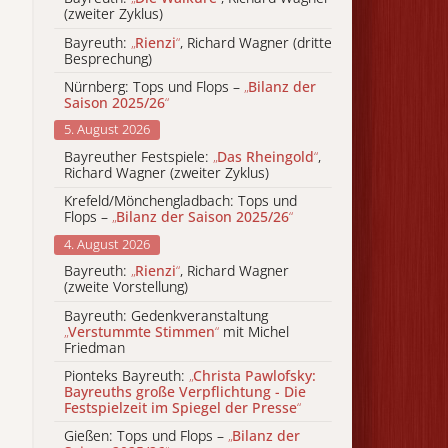
(zweiter Zyklus)
Bayreuth:
„
Rienzi
“
, Richard Wagner (dritte
Besprechung)
Nürnberg: Tops und Flops –
„
Bilanz der
Saison 2025/26
“
5. August 2026
Bayreuther Festspiele:
„
Das Rheingold
“
,
Richard Wagner (zweiter Zyklus)
Krefeld/Mönchengladbach: Tops und
Flops –
„
Bilanz der Saison 2025/26
“
4. August 2026
Bayreuth:
„
Rienzi
“
, Richard Wagner
(zweite Vorstellung)
Bayreuth: Gedenkveranstaltung
„
Verstummte Stimmen
“
mit Michel
Friedman
Pionteks Bayreuth:
„
Christa Pawlofsky:
Bayreuths große Verpflichtung - Die
Festspielzeit im Spiegel der Presse
“
Gießen: Tops und Flops –
„
Bilanz der