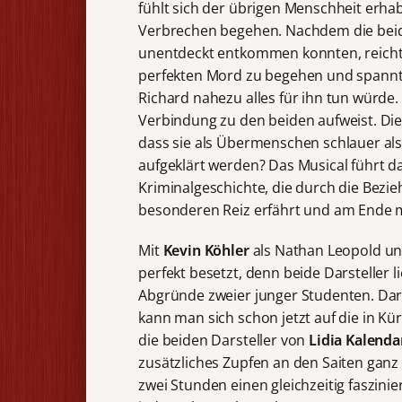
fühlt sich der übrigen Menschheit erhab
Verbrechen begehen. Nachdem die beid
unentdeckt entkommen konnten, reicht R
perfekten Mord zu begehen und spannt h
Richard nahezu alles für ihn tun würde. 
Verbindung zu den beiden aufweist. Die
dass sie als Übermenschen schlauer als
aufgeklärt werden? Das Musical führt d
Kriminalgeschichte, die durch die Bez
besonderen Reiz erfährt und am Ende 
Mit
Kevin Köhler
als Nathan Leopold u
perfekt besetzt, denn beide Darsteller l
Abgründe zweier junger Studenten. Darü
kann man sich schon jetzt auf die in K
die beiden Darsteller von
Lidia Kalenda
zusätzliches Zupfen an den Saiten ganz 
zwei Stunden einen gleichzeitig faszin