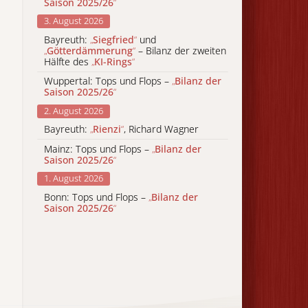
Saison 2025/26
“
3. August 2026
Bayreuth:
„
Siegfried
“
und
„
Götterdämmerung
“
– Bilanz der zweiten
Hälfte des
„
KI-Rings
“
Wuppertal: Tops und Flops –
„
Bilanz der
Saison 2025/26
“
2. August 2026
Bayreuth:
„
Rienzi
“
, Richard Wagner
Mainz: Tops und Flops –
„
Bilanz der
Saison 2025/26
“
1. August 2026
Bonn: Tops und Flops –
„
Bilanz der
Saison 2025/26
“