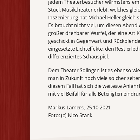
jedem Theaterbesucher wärmstens empf
Stück Musiktheater erlebt, welches gle
Inszenierung hat Michael Heller gleich
Es braucht nicht viel, um diesen Abend 
großer drehbarer Würfel, der eine Art K
geschickt in Gegenwart und Rückblenden 
eingesetzte Lichteffekte, den Rest erledi
differenziertes Schauspiel.
Dem Theater Solingen ist es ebenso wi
man in Zukunft noch viele solcher selt
diesem Fall hat sich die weiteste Anfah
mit viel Beifall für alle Beteiligten eindr
Markus Lamers, 25.10.2021
Foto: (c) Nico Stank