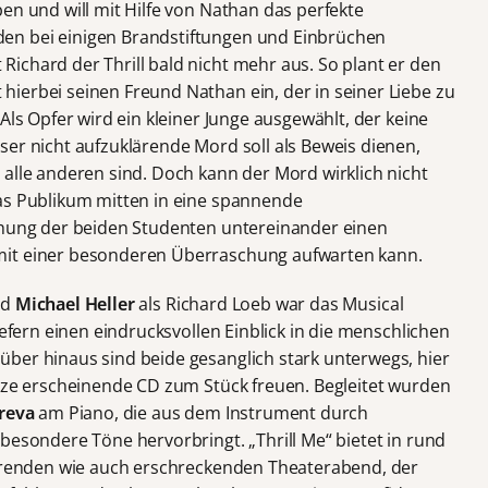
en und will mit Hilfe von Nathan das perfekte
en bei einigen Brandstiftungen und Einbrüchen
ichard der Thrill bald nicht mehr aus. So plant er den
ierbei seinen Freund Nathan ein, der in seiner Liebe zu
Als Opfer wird ein kleiner Junge ausgewählt, der keine
ser nicht aufzuklärende Mord soll als Beweis dienen,
 alle anderen sind. Doch kann der Mord wirklich nicht
as Publikum mitten in eine spannende
iehung der beiden Studenten untereinander einen
mit einer besonderen Überraschung aufwarten kann.
nd
Michael Heller
als Richard Loeb war das Musical
iefern einen eindrucksvollen Einblick in die menschlichen
ber hinaus sind beide gesanglich stark unterwegs, hier
ürze erscheinende CD zum Stück freuen. Begleitet wurden
reva
am Piano, die aus dem Instrument durch
besondere Töne hervorbringt. „Thrill Me“ bietet in rund
ierenden wie auch erschreckenden Theaterabend, der