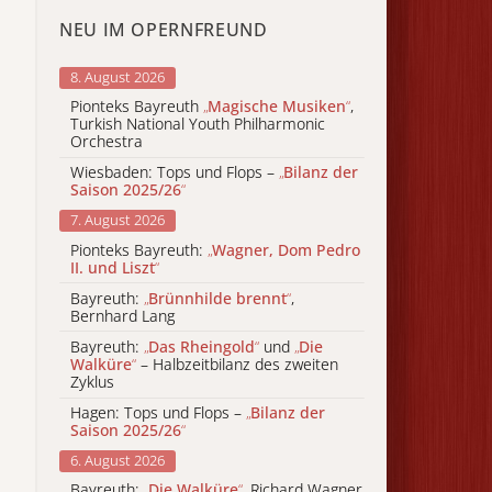
NEU IM OPERNFREUND
8. August 2026
Pionteks Bayreuth
„
Magische Musiken
“
,
Turkish National Youth Philharmonic
Orchestra
Wiesbaden: Tops und Flops –
„
Bilanz der
Saison 2025/26
“
7. August 2026
Pionteks Bayreuth:
„
Wagner, Dom Pedro
II. und Liszt
“
Bayreuth:
„
Brünnhilde brennt
“
,
Bernhard Lang
Bayreuth:
„
Das Rheingold
“
und
„
Die
Walküre
“
– Halbzeitbilanz des zweiten
Zyklus
Hagen: Tops und Flops –
„
Bilanz der
Saison 2025/26
“
6. August 2026
Bayreuth:
„
Die Walküre
“
, Richard Wagner