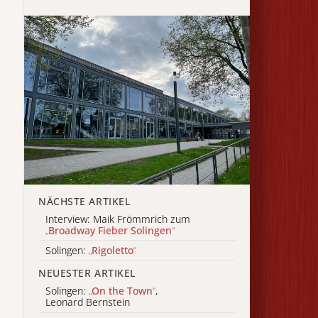
NÄCHSTE ARTIKEL
Interview: Maik Frömmrich zum
„
Broadway Fieber Solingen
“
Solingen:
„
Rigoletto
“
NEUESTER ARTIKEL
Solingen:
„
On the Town
“
,
Leonard Bernstein