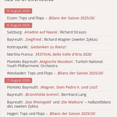
9. August 2026
Essen: Tops und Flops –
„
Bilanz der Saison 2025/26
“
8. August 2026
Salzburg:
„
Ariadne auf Naxos
“
, Richard Strauss
Bayreuth:
„
Siegfried
“
, Richard Wagner (zweiter Zyklus)
Kontrapunkt:
„
Gedanken zu Rienzi
“
Martina Franca:
„
FESTIVAL della Valle d’Itria 2026
“
Pionteks Bayreuth
„
Magische Musiken
“
, Turkish National
Youth Philharmonic Orchestra
Wiesbaden: Tops und Flops –
„
Bilanz der Saison 2025/26
“
7. August 2026
Pionteks Bayreuth:
„
Wagner, Dom Pedro II. und Liszt
“
Bayreuth:
„
Brünnhilde brennt
“
, Bernhard Lang
Bayreuth:
„
Das Rheingold
“
und
„
Die Walküre
“
– Halbzeitbilanz
des zweiten Zyklus
Hagen: Tops und Flops –
„
Bilanz der Saison 2025/26
“