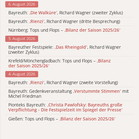
6. August 2026
Bayreuth:
„
Die Walküre
“
, Richard Wagner (zweiter Zyklus)
Bayreuth:
„
Rienzi
“
, Richard Wagner (dritte Besprechung)
Nürnberg: Tops und Flops –
„
Bilanz der Saison 2025/26
“
5. August 2026
Bayreuther Festspiele:
„
Das Rheingold
“
, Richard Wagner
(zweiter Zyklus)
Krefeld/Mönchengladbach: Tops und Flops –
„
Bilanz
der Saison 2025/26
“
4. August 2026
Bayreuth:
„
Rienzi
“
, Richard Wagner (zweite Vorstellung)
Bayreuth: Gedenkveranstaltung
„
Verstummte Stimmen
“
mit
Michel Friedman
Pionteks Bayreuth:
„
Christa Pawlofsky: Bayreuths große
Verpflichtung - Die Festspielzeit im Spiegel der Presse
“
Gießen: Tops und Flops –
„
Bilanz der Saison 2025/26
“