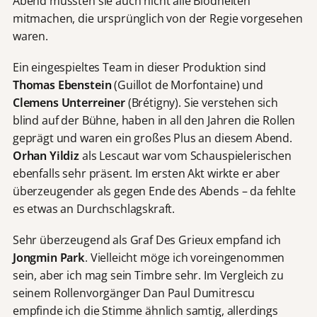
Abend mussten sie auch nicht alle Blödheiten
mitmachen, die ursprünglich von der Regie vorgesehen
waren.
Ein eingespieltes Team in dieser Produktion sind
Thomas Ebenstein
(Guillot de Morfontaine) und
Clemens Unterreiner
(Brétigny). Sie verstehen sich
blind auf der Bühne, haben in all den Jahren die Rollen
geprägt und waren ein großes Plus an diesem Abend.
Orhan Yildiz
als Lescaut war vom Schauspielerischen
ebenfalls sehr präsent. Im ersten Akt wirkte er aber
überzeugender als gegen Ende des Abends – da fehlte
es etwas an Durchschlagskraft.
Sehr überzeugend als Graf Des Grieux empfand ich
Jongmin Park
. Vielleicht möge ich voreingenommen
sein, aber ich mag sein Timbre sehr. Im Vergleich zu
seinem Rollenvorgänger Dan Paul Dumitrescu
empfinde ich die Stimme ähnlich samtig, allerdings