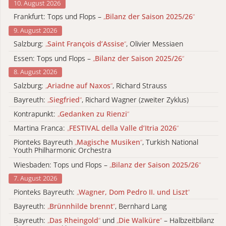
10. August 2026
Frankfurt: Tops und Flops –
„
Bilanz der Saison 2025/26
“
9. August 2026
Salzburg:
„
Saint François d’Assise
“
, Olivier Messiaen
Essen: Tops und Flops –
„
Bilanz der Saison 2025/26
“
8. August 2026
Salzburg:
„
Ariadne auf Naxos
“
, Richard Strauss
Bayreuth:
„
Siegfried
“
, Richard Wagner (zweiter Zyklus)
Kontrapunkt:
„
Gedanken zu Rienzi
“
Martina Franca:
„
FESTIVAL della Valle d’Itria 2026
“
Pionteks Bayreuth
„
Magische Musiken
“
, Turkish National
Youth Philharmonic Orchestra
Wiesbaden: Tops und Flops –
„
Bilanz der Saison 2025/26
“
7. August 2026
Pionteks Bayreuth:
„
Wagner, Dom Pedro II. und Liszt
“
Bayreuth:
„
Brünnhilde brennt
“
, Bernhard Lang
Bayreuth:
„
Das Rheingold
“
und
„
Die Walküre
“
– Halbzeitbilanz