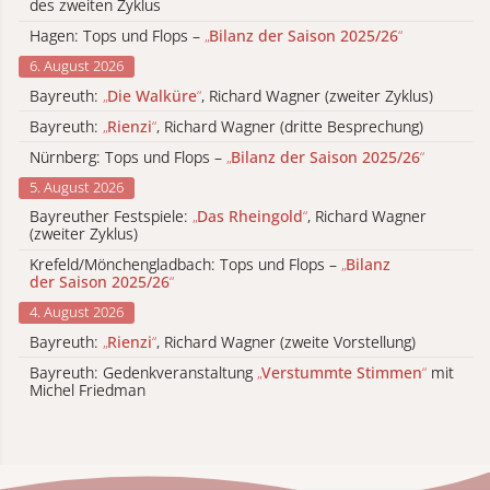
des zweiten Zyklus
Hagen: Tops und Flops –
„
Bilanz der Saison 2025/26
“
6. August 2026
Bayreuth:
„
Die Walküre
“
, Richard Wagner (zweiter Zyklus)
Bayreuth:
„
Rienzi
“
, Richard Wagner (dritte Besprechung)
Nürnberg: Tops und Flops –
„
Bilanz der Saison 2025/26
“
5. August 2026
Bayreuther Festspiele:
„
Das Rheingold
“
, Richard Wagner
(zweiter Zyklus)
Krefeld/Mönchengladbach: Tops und Flops –
„
Bilanz
der Saison 2025/26
“
4. August 2026
Bayreuth:
„
Rienzi
“
, Richard Wagner (zweite Vorstellung)
Bayreuth: Gedenkveranstaltung
„
Verstummte Stimmen
“
mit
Michel Friedman