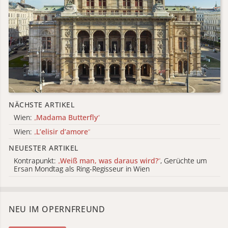
NÄCHSTE ARTIKEL
Wien:
„
Madama Butterfly
“
Wien:
„
L’elisir d’amore
“
NEUESTER ARTIKEL
Kontrapunkt:
„
Weiß man, was daraus wird?
“
, Gerüchte um
Ersan Mondtag als Ring-Regisseur in Wien
NEU IM OPERNFREUND