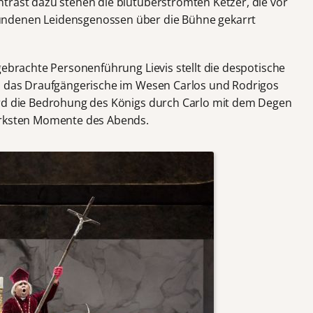
trast dazu stehen die blutüberströmten Ketzer, die vor
ndenen Leidensgenossen über die Bühne gekarrt
gebrachte Personenführung Lievis stellt die despotische
nd das Draufgängerische im Wesen Carlos und Rodrigos
ird die Bedrohung des Königs durch Carlo mit dem Degen
ärksten Momente des Abends.