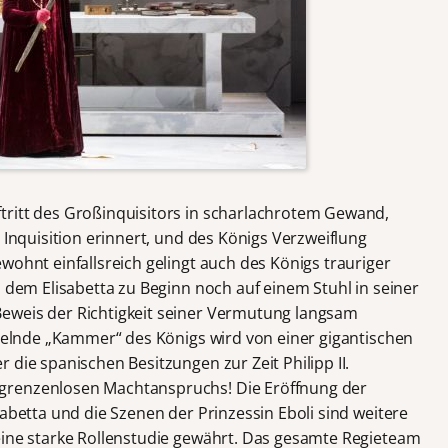
tritt des Großinquisitors in scharlachrotem Gewand,
 Inquisition erinnert, und des Königs Verzweiflung
wohnt einfallsreich gelingt auch des Königs trauriger
i dem Elisabetta zu Beginn noch auf einem Stuhl in seiner
eweis der Richtigkeit seiner Vermutung langsam
hnelnde „Kammer“ des Königs wird von einer gigantischen
 die spanischen Besitzungen zur Zeit Philipp II.
grenzenlosen Machtanspruchs! Die Eröffnung der
sabetta und die Szenen der Prinzessin Eboli sind weitere
eine starke Rollenstudie gewährt. Das gesamte Regieteam