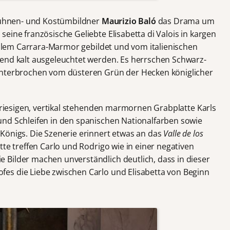
 Bühnen- und Kostümbildner
Maurizio Baló
das Drama um
eine französische Geliebte Elisabetta di Valois in kargen
hellem Carrara-Marmor gebildet und vom italienischen
nd kalt ausgeleuchtet werden. Es herrschen Schwarz-
unterbrochen vom düsteren Grün der Hecken königlicher
r riesigen, vertikal stehenden marmornen Grabplatte Karls
nd Schleifen in den spanischen Nationalfarben sowie
Königs. Die Szenerie erinnert etwas an das
Valle de los
te treffen Carlo und Rodrigo wie in einer negativen
Bilder machen unverständlich deutlich, dass in dieser
es die Liebe zwischen Carlo und Elisabetta von Beginn