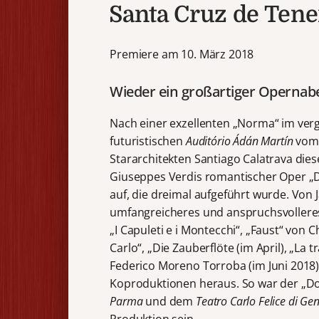
Santa Cruz de Tene
Premiere am 10. März 2018
Wieder ein großartiger Opernabe
Nach einer exzellenten „Norma“ im ver
futuristischen
Auditório Ádán Martín
vom 
Stararchitekten Santiago Calatrava dies
Giuseppes Verdis romantischer Oper „D
auf, die dreimal aufgeführt wurde. Von 
umfangreicheres und anspruchsvollere
„I Capuleti e i Montecchi“, „Faust“ von
Carlo“, „Die Zauberflöte (im April), „La 
Federico Moreno Torroba (im Juni 2018
Koproduktionen heraus. So war der „D
Parma
und dem
Teatro Carlo Felice di Ge
Produktion sein.