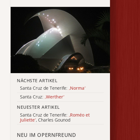
NÄCHSTE ARTIKEL
Santa Cruz de Tenerife:
„
Norma
“
Santa Cruz:
„
Werther
“
NEUESTER ARTIKEL
Santa Cruz de Tenerife:
„
Roméo et
Juliette
“
, Charles Gounod
NEU IM OPERNFREUND