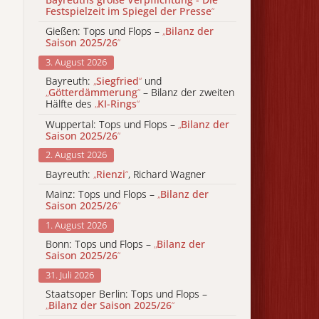
Festspielzeit im Spiegel der Presse
“
Gießen: Tops und Flops –
„
Bilanz der
Saison 2025/26
“
3. August 2026
Bayreuth:
„
Siegfried
“
und
„
Götterdämmerung
“
– Bilanz der zweiten
Hälfte des
„
KI-Rings
“
Wuppertal: Tops und Flops –
„
Bilanz der
Saison 2025/26
“
2. August 2026
Bayreuth:
„
Rienzi
“
, Richard Wagner
Mainz: Tops und Flops –
„
Bilanz der
Saison 2025/26
“
1. August 2026
Bonn: Tops und Flops –
„
Bilanz der
Saison 2025/26
“
31. Juli 2026
Staatsoper Berlin: Tops und Flops –
„
Bilanz der Saison 2025/26
“