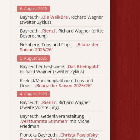
6. August 2026
Bayreuth:
„
Die Walküre
“
, Richard Wagner
(zweiter Zyklus)
Bayreuth:
„
Rienzi
“
, Richard Wagner (dritte
Besprechung)
Nürnberg: Tops und Flops –
„
Bilanz der
Saison 2025/26
“
5. August 2026
Bayreuther Festspiele:
„
Das Rheingold
“
,
Richard Wagner (zweiter Zyklus)
Krefeld/Mönchengladbach: Tops und
Flops –
„
Bilanz der Saison 2025/26
“
4. August 2026
Bayreuth:
„
Rienzi
“
, Richard Wagner
(zweite Vorstellung)
Bayreuth: Gedenkveranstaltung
„
Verstummte Stimmen
“
mit Michel
Friedman
Pionteks Bayreuth:
„
Christa Pawlofsky:
Bayreuths große Verpflichtung - Die