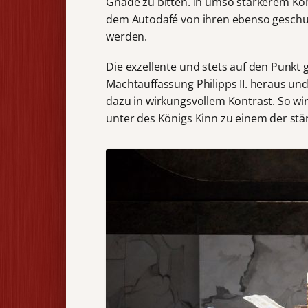
Gnade zu bitten. In umso stärkerem Kon
dem Autodafé von ihren ebenso geschu
werden.
Die exzellente und stets auf den Punkt 
Machtauffassung Philipps II. heraus u
dazu in wirkungsvollem Kontrast. So w
unter des Königs Kinn zu einem der st