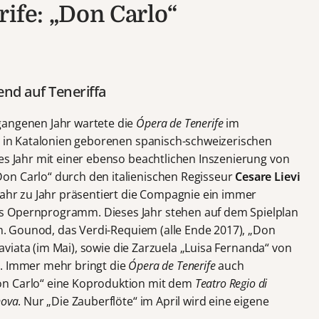
rife: „Don Carlo“
nd auf Teneriffa
gangenen Jahr wartete die
Ópera de Tenerife
im
in Katalonien geborenen spanisch-schweizerischen
es Jahr mit einer ebenso beachtlichen Inszenierung von
on Carlo“ durch den italienischen Regisseur
Cesare Lievi
Jahr zu Jahr präsentiert die Compagnie ein immer
s Opernprogramm. Dieses Jahr stehen auf dem Spielplan
 Ch. Gounod, das Verdi-Requiem (alle Ende 2017), „Don
traviata (im Mai), sowie die Zarzuela „Luisa Fernanda“ von
). Immer mehr bringt die
Ópera de Tenerife
auch
on Carlo“ eine Koproduktion mit dem
Teatro Regio di
nova
. Nur „Die Zauberflöte“ im April wird eine eigene