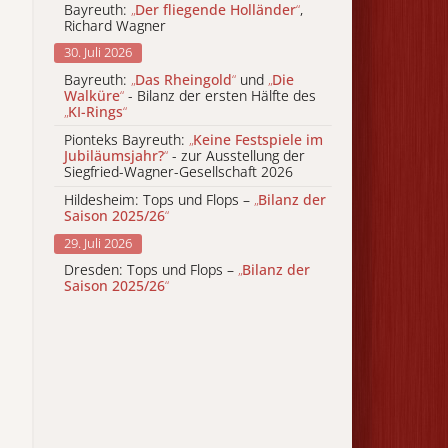
Bayreuth:
„
Der fliegende Holländer
“
,
Richard Wagner
30. Juli 2026
Bayreuth:
„
Das Rheingold
“
und
„
Die
Walküre
“
- Bilanz der ersten Hälfte des
„
KI-Rings
“
Pionteks Bayreuth:
„
Keine Festspiele im
Jubiläumsjahr?
“
- zur Ausstellung der
Siegfried-Wagner-Gesellschaft 2026
Hildesheim: Tops und Flops –
„
Bilanz der
Saison 2025/26
“
29. Juli 2026
Dresden: Tops und Flops –
„
Bilanz der
Saison 2025/26
“