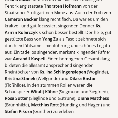
Tenorklang stattete
Thorsten Hofmann
von der
Staatsoper Stuttgart den Mime aus. Auch der Froh von
Cameron Becker
klang recht flach. Da war es um den
kraftvoll und gut focussiert singenden Donner
Ks.
Armin Kolarczyk
s schon besser bestellt. Der helle, gut
gestützte Bass von
Yang Zu
als Fasolt zeichnete sich
durch einfühlsame Linienführung und schönes Legato
aus. Ein tadellos singender, markant klingender Fafner
war
Avtandil Kaspeli.
Einen homogenen Gesamtklang
bildeten die allesamt ansprechend singenden
Rheintöchter von
Ks. Ina Schlingensiepen
(Woglinde),
Kristina Stanek
(Wellgunde) und
Dilara Bastar
(Floßhilde). In den stummen Rollen waren die
Schauspieler
Witalij Kühne
(Siegmund und Siegfried),
Rosa Sutter
(Sieglinde und Gutrune),
Diana Matthess
(Brünnhilde),
Matthias Rott
(Hunding und Hagen) und
Stefan Pikora
(Gunther) zu erleben.