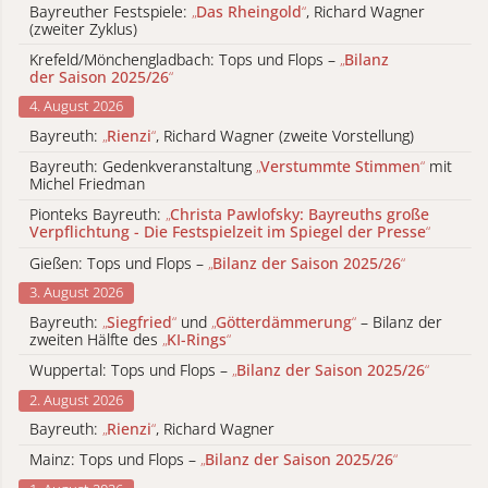
Bayreuther Festspiele:
„
Das Rheingold
“
, Richard Wagner
(zweiter Zyklus)
Krefeld/Mönchengladbach: Tops und Flops –
„
Bilanz
der Saison 2025/26
“
4. August 2026
Bayreuth:
„
Rienzi
“
, Richard Wagner (zweite Vorstellung)
Bayreuth: Gedenkveranstaltung
„
Verstummte Stimmen
“
mit
Michel Friedman
Pionteks Bayreuth:
„
Christa Pawlofsky: Bayreuths große
Verpflichtung - Die Festspielzeit im Spiegel der Presse
“
Gießen: Tops und Flops –
„
Bilanz der Saison 2025/26
“
3. August 2026
Bayreuth:
„
Siegfried
“
und
„
Götterdämmerung
“
– Bilanz der
zweiten Hälfte des
„
KI-Rings
“
Wuppertal: Tops und Flops –
„
Bilanz der Saison 2025/26
“
2. August 2026
Bayreuth:
„
Rienzi
“
, Richard Wagner
Mainz: Tops und Flops –
„
Bilanz der Saison 2025/26
“