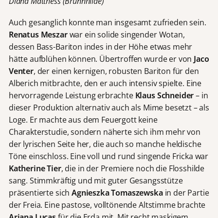
Diana Matthess (Brünnhilde)
Auch gesanglich konnte man insgesamt zufrieden sein.
Renatus Meszar
war ein solide singender Wotan,
dessen Bass-Bariton indes in der Höhe etwas mehr
hätte aufblühen können. Übertroffen wurde er von
Jaco
Venter
, der einen kernigen, robusten Bariton für den
Alberich mitbrachte, den er auch intensiv spielte. Eine
hervorragende Leistung erbrachte
Klaus Schneider
– in
dieser Produktion alternativ auch als Mime besetzt – als
Loge. Er machte aus dem Feuergott keine
Charakterstudie, sondern näherte sich ihm mehr von
der lyrischen Seite her, die auch so manche heldische
Töne einschloss. Eine voll und rund singende Fricka war
Katherine Tier
, die in der Premiere noch die Flosshilde
sang. Stimmkräftig und mit guter Gesangsstütze
präsentierte sich
Agnieszka Tomaszewska
in der Partie
der Freia. Eine pastose, volltönende Altstimme brachte
Ariana Lucas
für die Erda mit. Mit recht maskigem