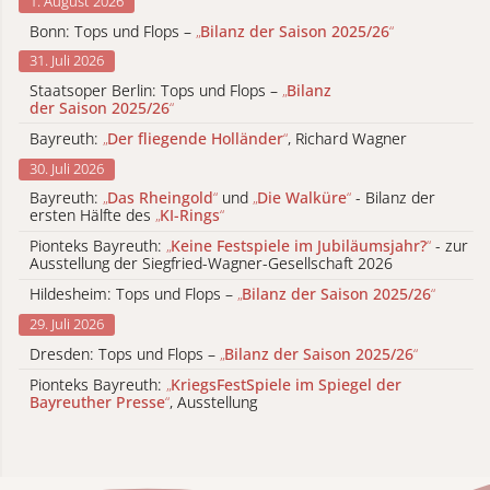
1. August 2026
Bonn: Tops und Flops –
„
Bilanz der Saison 2025/26
“
31. Juli 2026
Staatsoper Berlin: Tops und Flops –
„
Bilanz
der Saison 2025/26
“
Bayreuth:
„
Der fliegende Holländer
“
, Richard Wagner
30. Juli 2026
Bayreuth:
„
Das Rheingold
“
und
„
Die Walküre
“
- Bilanz der
ersten Hälfte des
„
KI-Rings
“
Pionteks Bayreuth:
„
Keine Festspiele im Jubiläumsjahr?
“
- zur
Ausstellung der Siegfried-Wagner-Gesellschaft 2026
Hildesheim: Tops und Flops –
„
Bilanz der Saison 2025/26
“
29. Juli 2026
Dresden: Tops und Flops –
„
Bilanz der Saison 2025/26
“
Pionteks Bayreuth:
„
KriegsFestSpiele im Spiegel der
Bayreuther Presse
“
, Ausstellung