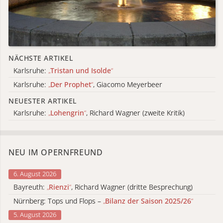
NÄCHSTE ARTIKEL
Karlsruhe:
„
Tristan und Isolde
“
Karlsruhe:
„
Der Prophet
“
, Giacomo Meyerbeer
NEUESTER ARTIKEL
Karlsruhe:
„
Lohengrin
“
, Richard Wagner (zweite Kritik)
NEU IM OPERNFREUND
6. August 2026
Bayreuth:
„
Rienzi
“
, Richard Wagner (dritte Besprechung)
Nürnberg: Tops und Flops –
„
Bilanz der Saison 2025/26
“
5. August 2026