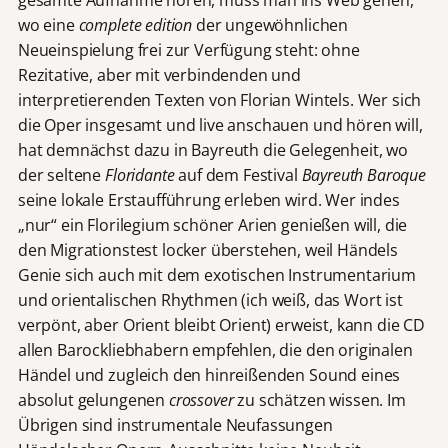
gesamte Aufnahme hören, muss man ins Web gehen,
wo eine
complete edition
der ungewöhnlichen
Neueinspielung frei zur Verfügung steht: ohne
Rezitative, aber mit verbindenden und
interpretierenden Texten von Florian Wintels. Wer sich
die Oper insgesamt und live anschauen und hören will,
hat demnächst dazu in Bayreuth die Gelegenheit, wo
der seltene
Floridante
auf dem Festival
Bayreuth Baroque
seine lokale Erstaufführung erleben wird. Wer indes
„nur“ ein Florilegium schöner Arien genießen will, die
den Migrationstest locker überstehen, weil Händels
Genie sich auch mit dem exotischen Instrumentarium
und orientalischen Rhythmen (ich weiß, das Wort ist
verpönt, aber Orient bleibt Orient) erweist, kann die CD
allen Barockliebhabern empfehlen, die den originalen
Händel und zugleich den hinreißenden Sound eines
absolut gelungenen
crossover
zu schätzen wissen. Im
Übrigen sind instrumentale Neufassungen