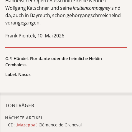
Händelscher Opern-Ausschnitte keine Neuheit.
Wolfgang Katschner und seine
lauttencompagney
sind
da, auch in Bayreuth, schon gehörgangschmeichelnd
vorangegangen.
Frank Piontek, 10. Mai 2026
G.F. Händel
:
Floridante oder die heimliche Heldin
Cembaless
Label: Naxos
TONTRÄGER
NÄCHSTE ARTIKEL
CD:
„
Mazeppa
“
, Clémence de Grandval