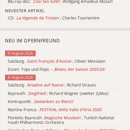
Blu-ray-disc:
„
Cosi fan tutte
“
, Wolfgang Amadeus Mozart
NEUESTER ARTIKEL
CD:
„
La légende de Tristan
“
, Charles Tournemire
NEU IM OPERNFREUND
9. August 2026
Salzburg:
„
Saint François d’Assise
“
, Olivier Messiaen
Essen: Tops und Flops –
„
Bilanz der Saison 2025/26
“
8. August 2026
Salzburg:
„
Ariadne auf Naxos
“
, Richard Strauss
Bayreuth:
„
Siegfried
“
, Richard Wagner (zweiter Zyklus)
Kontrapunkt:
„
Gedanken zu Rienzi
“
Martina Franca:
„
FESTIVAL della Valle d’Itria 2026
“
Pionteks Bayreuth
„
Magische Musiken
“
, Turkish National
Youth Philharmonic Orchestra