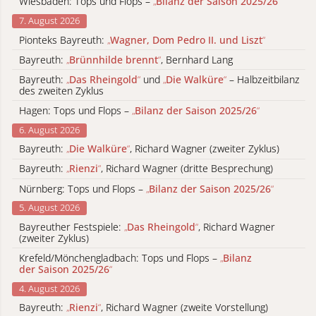
Wiesbaden: Tops und Flops –
„
Bilanz der Saison 2025/26
“
7. August 2026
Pionteks Bayreuth:
„
Wagner, Dom Pedro II. und Liszt
“
Bayreuth:
„
Brünnhilde brennt
“
, Bernhard Lang
Bayreuth:
„
Das Rheingold
“
und
„
Die Walküre
“
– Halbzeitbilanz
des zweiten Zyklus
Hagen: Tops und Flops –
„
Bilanz der Saison 2025/26
“
6. August 2026
Bayreuth:
„
Die Walküre
“
, Richard Wagner (zweiter Zyklus)
Bayreuth:
„
Rienzi
“
, Richard Wagner (dritte Besprechung)
Nürnberg: Tops und Flops –
„
Bilanz der Saison 2025/26
“
5. August 2026
Bayreuther Festspiele:
„
Das Rheingold
“
, Richard Wagner
(zweiter Zyklus)
Krefeld/Mönchengladbach: Tops und Flops –
„
Bilanz
der Saison 2025/26
“
4. August 2026
Bayreuth:
„
Rienzi
“
, Richard Wagner (zweite Vorstellung)