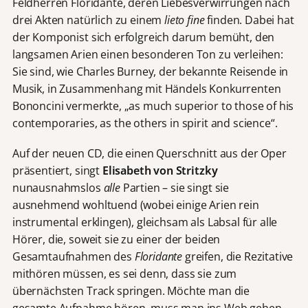
Feldherren Floridante, deren Liebesverwirrungen nach
drei Akten natürlich zu einem
lieto fine
finden. Dabei hat
der Komponist sich erfolgreich darum bemüht, den
langsamen Arien einen besonderen Ton zu verleihen:
Sie sind, wie Charles Burney, der bekannte Reisende in
Musik, in Zusammenhang mit Händels Konkurrenten
Bononcini vermerkte, „as much superior to those of his
contemporaries, as the others in spirit and science“.
Auf der neuen CD, die einen Querschnitt aus der Oper
präsentiert, singt
Elisabeth von Stritzky
nunausnahmslos
alle
Partien – sie singt sie
ausnehmend wohltuend (wobei einige Arien rein
instrumental erklingen), gleichsam als Labsal für alle
Hörer, die, soweit sie zu einer der beiden
Gesamtaufnahmen des
Floridante
greifen, die Rezitative
mithören müssen, es sei denn, dass sie zum
übernächsten Track springen. Möchte man die