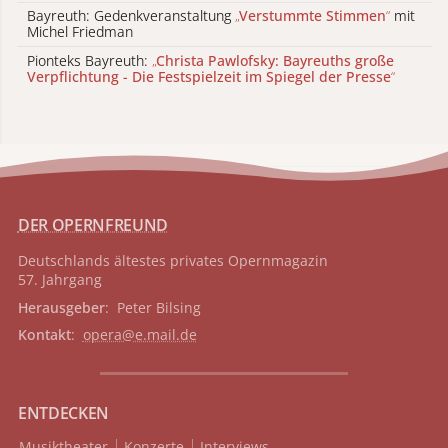
Bayreuth: Gedenkveranstaltung
„
Verstummte Stimmen
“
mit
Michel Friedman
Pionteks Bayreuth:
„
Christa Pawlofsky: Bayreuths große
Verpflichtung - Die Festspielzeit im Spiegel der Presse
“
DER OPERNFREUND
Deutschlands ältestes privates
Opernmagazin
57. Jahrgang
Herausgeber
: Peter Bilsing
Kontakt
:
opera@e.mail.de
ENTDECKEN
Musiktheater
Konzerte
Interviews